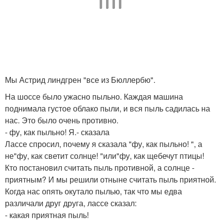
Мы Астрид линдгрен "все из Бюллербю".
На шоссе было ужасно пыльно. Каждая машина
поднимала густое облако пыли, и вся пыль садилась на
нас. Это было очень противно.
- фу, как пыльно! Я.- сказала
Лассе спросил, почему я сказала "фу, как пыльно! ", а
не"фу, как светит солнце! "или"фу, как щебечут птицы!
Кто постановил считать пыль противной, а солнце -
приятным? И мы решили отныне считать пыль приятной.
Когда нас опять окутало пылью, так что мы едва
различали друг друга, лассе сказал:
- какая приятная пыль!