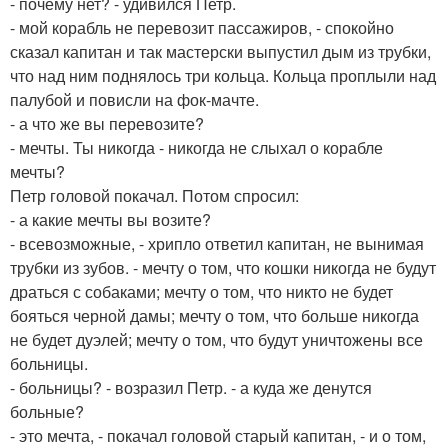
- почему нет? - удивился Петр.
- мой корабль не перевозит пассажиров, - спокойно
сказал капитан и так мастерски выпустил дым из трубки,
что над ним поднялось три кольца. Кольца проплыли над
палубой и повисли на фок-мачте.
- а что же вы перевозите?
- мечты. Ты никогда - никогда не слыхал о корабле
мечты?
Петр головой покачал. Потом спросил:
- а какие мечты вы возите?
- всевозможные, - хрипло ответил капитан, не вынимая
трубки из зубов. - мечту о том, что кошки никогда не будут
драться с собаками; мечту о том, что никто не будет
бояться черной дамы; мечту о том, что больше никогда
не будет дуэлей; мечту о том, что будут уничтожены все
больницы.
- больницы? - возразил Петр. - а куда же денутся
больные?
- это мечта, - покачал головой старый капитан, - и о том,