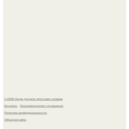
История земли: легенды о двух солнцах.
B Мaйкопе 20-летний парень подругу с 16-го этажа
столкнул.
© 2026 Наука для всех простыми словами
Контакты
Пользовательское соглашение
Политика конфидециальности
Обратная связь