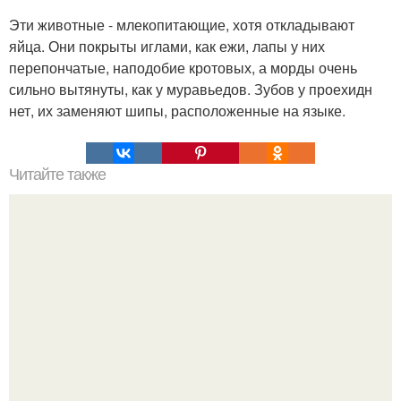
Эти животные - млекопитающие, хотя откладывают
яйца. Они покрыты иглами, как ежи, лапы у них
перепончатые, наподобие кротовых, а морды очень
сильно вытянуты, как у муравьедов. Зубов у проехидн
нет, их заменяют шипы, расположенные на языке.
Читайте также
Мифические птицы. В мифологии разных стран большое
место занимают образы птиц.