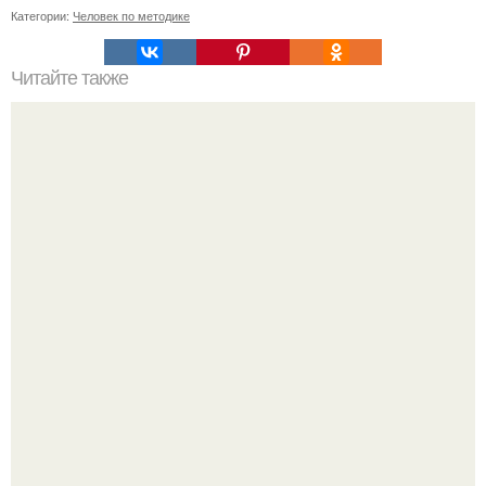
Категории:
Человек по методике
Читайте также
Теория струн кратко и понятно. Теория струн для
чайников.