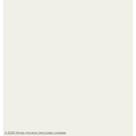
История земли: легенды о двух солнцах.
B Мaйкопе 20-летний парень подругу с 16-го этажа
столкнул.
© 2026 Наука для всех простыми словами