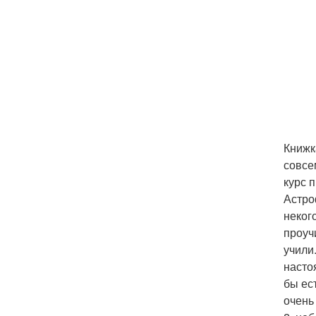
Книжк
совсе
курс 
Астро
неког
проуч
учили
насто
бы ес
очень