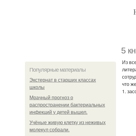
5 к
Из вс
литер
Популярные материалы
сотру
Экстернат в старших классах
что ж
школы
1. зас
Мрачный прогноз о
распространении бактериальных
инфекций у детей вышел.
Учёные живую клетку из неживых
молекул собрали.