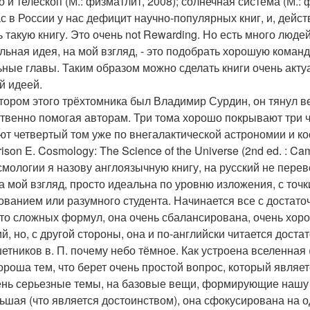
о и телескоп (М.: физматлит, 2008); солнечная система (М.: 
с в России у нас дефицит научно-популярных книг, и, дейст
ь такую книгу. Это очень not Rewarding. Но есть много люд
льная идея, на мой взгляд, - это подобрать хорошую команд
ьные главы. Таким образом можно сделать книги очень ак
й идеей.
тором этого трёхтомника был Владимир Сурдин, он тянул вес
твенно помогая авторам. Три тома хорошо покрывают три ч
ют четвертый том уже по внегалактической астрономии и ко
rison E. Cosmology: The Science of the Universe (2nd ed. : Cam
смологии я назову англоязычную книгу, на русский не пере
на мой взгляд, просто идеальна по уровню изложения, с точ
ованием или разумного студента. Начинается все с достаточ
-то сложных формул, она очень сбалансирована, очень хор
й, но, с другой стороны, она и по-английски читается достат
шетников в. П. почему небо тёмное. Как устроена вселенная (
ороша тем, что берет очень простой вопрос, который явля
ень серьезные темы, на базовые вещи, формирующие нашу к
ьшая (что является достоинством), она сфокусирована на од