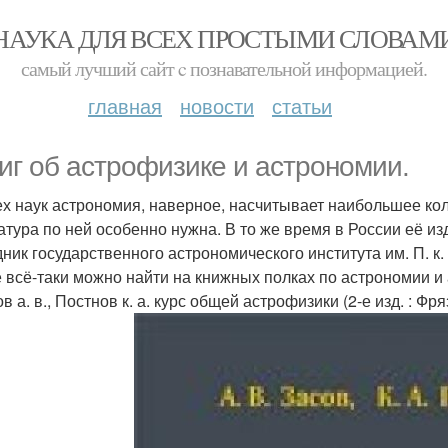
НАУКА ДЛЯ ВСЕХ ПРОСТЫМИ СЛОВАМ
самый лучший сайт c познавательной информацией.
главная
новости
статьи
ниг об астрофизике и астрономии.
ех наук астрономия, наверное, насчитывает наибольшее ко
атура по ней особенно нужна. В то же время в России её и
дник государственного астрономического института им. П. к
е всё-таки можно найти на книжных полках по астрономии и
ов а. в., Постнов к. а. курс общей астрофизики (2-е изд. : Фря