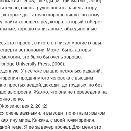
физматлит, 2008); звёзды (М.: физматлит, 2009).
вительно, очень трудно понять, зачем автору
ей, которые достаточно хорошо пишут, поэтому
у, найти хорошего редактора, который соберет
туальные, хорошо написанные, объединенные
ь этот проект, в итоге он писал многие главы,
етверти астрономии. Может быть, авторы
смологии, это было бы очень хорошо.
bridge University Press, 2000).
веденную. У нее уже вышло несколько изданий,
ки зрения продвинутого человека с высшим
но простых вещей, доходит до трудных, но без
ошо выстроена. Жалко, что она не переведена на
очно легко.
Фрязино: век 2, 2012).
ется очень важными, и выводит понятным языком
артину мира. Книжка, с моей точки зрения,
ной теме. Я её за вечер прочел. Для меня это