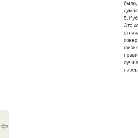
было,
думаю
5. Руб
Это х
отлич
совер
физик
прави
лучше
навер
⇦