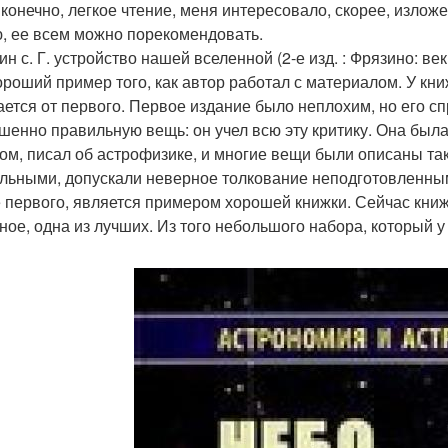
 конечно, легкое чтение, меня интересовало, скорее, изложе
, ее всем можно порекомендовать.
ин с. Г. устройство нашей вселенной (2-е изд. : Фрязино: век 
ороший пример того, как автор работал с материалом. У кн
ается от первого. Первое издание было неплохим, но его с
шенно правильную вещь: он учел всю эту критику. Она была 
ом, писал об астрофизике, и многие вещи были описаны та
льными, допускали неверное толкование неподготовленным
 первого, является примером хорошей книжки. Сейчас книж
ное, одна из лучших. Из того небольшого набора, который у 