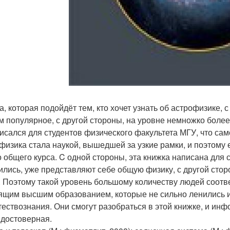
а, которая подойдёт тем, кто хочет узнать об астрофизике, с
м популярное, с другой стороны, на уровне немножко боле
писался для студентов физического факультета МГУ, что са
физика стала наукой, вышедшей за узкие рамки, и поэтому е
о общего курса. C одной стороны, эта книжка написана для 
ились, уже представляют себе общую физику, с другой стор
. Поэтому такой уровень большому количеству людей соотве
ящим высшим образованием, которые не сильно ленились и 
тествознания. Они смогут разобраться в этой книжке, и инф
 достоверная.