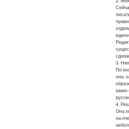
2. неб
Сейча
писат
прави
отдел
едино
Редак
сущес
сдела
3. Har
По ко
она, 
образ
каких
русски
4. Ре
Она х
на оч
небол