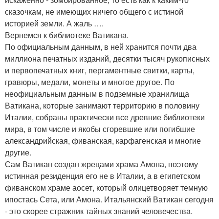
сказочкам, не имеющих ничего общего с истиной
историей земли. А жаль ….
Вернемся к библиотеке Ватикана.
По официальным данным, в ней хранится почти два
миллиона печатных изданий, десятки тысяч рукописных
и первопечатных книг, пергаментные свитки, карты,
гравюры, медали, монеты и многое другое. По
неофициальным данным в подземные хранилища
Ватикана, которые занимают территорию в половину
Италии, собраны практически все древние библиотеки
мира, в том числе и якобы сгоревшие или погибшие
александрийская, фиванская, карфагенская и многие
другие.
Сам Ватикан создан жрецами храма Амона, поэтому
истинная резиденция его не в Италии, а в египетском
фиванском храме аосет, который олицетворяет темную
ипостась Сета, или Амона. Итальянский Ватикан сегодня
- это скорее стражник тайных знаний человечества.