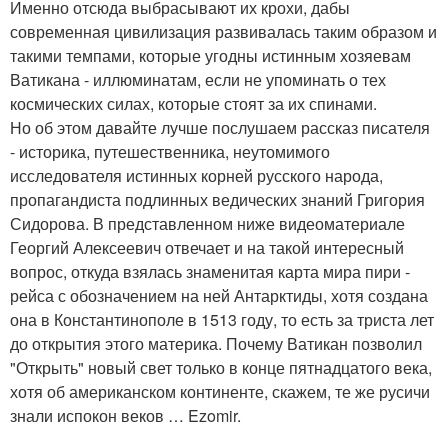
Именно отсюда выбрасывают их крохи, дабы
современная цивилизация развивалась таким образом и
такими темпами, которые угодны истинным хозяевам
Ватикана - иллюминатам, если не упоминать о тех
космических силах, которые стоят за их спинами.
Но об этом давайте лучше послушаем рассказ писателя
- историка, путешественника, неутомимого
исследователя истинных корней русского народа,
пропагандиста подлинных ведических знаний Григория
Сидорова. В представленном ниже видеоматериале
Георгий Алексеевич отвечает и на такой интересный
вопрос, откуда взялась знаменитая карта мира пири -
рейса с обозначением на ней Антарктиды, хотя создана
она в Константинополе в 1513 году, то есть за триста лет
до открытия этого материка. Почему Ватикан позволил
"Открыть" новый свет только в конце пятнадцатого века,
хотя об американском континенте, скажем, те же русичи
знали испокон веков … Ezomir.