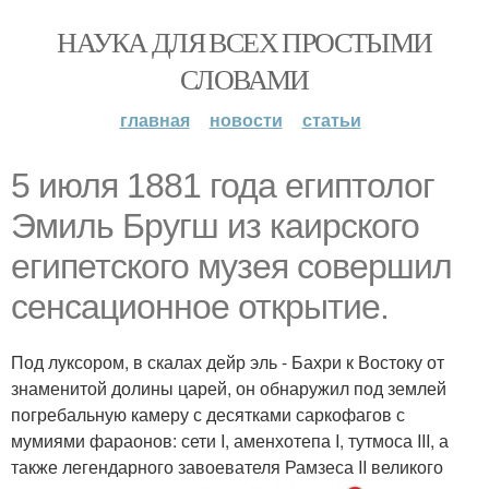
НАУКА ДЛЯ ВСЕХ ПРОСТЫМИ
СЛОВАМИ
главная
новости
статьи
5 июля 1881 года египтолог
Эмиль Бругш из каирского
египетского музея совершил
сенсационное открытие.
Под луксором, в скалах дейр эль - Бахри к Востоку от
знаменитой долины царей, он обнаружил под землей
погребальную камеру с десятками саркофагов с
мумиями фараонов: сети I, аменхотепа I, тутмоса III, а
также легендарного завоевателя Рамзеса II великого