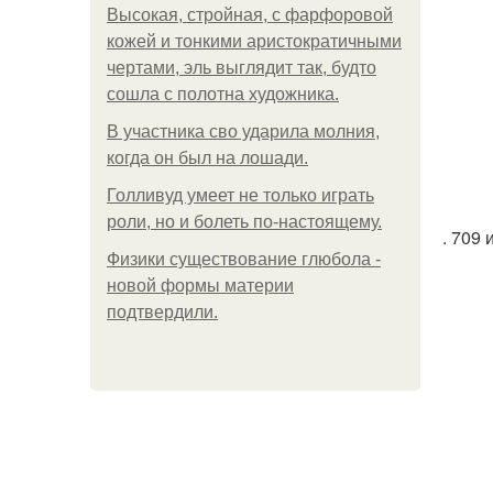
Высокая, стройная, с фарфоровой
кожей и тонкими аристократичными
чертами, эль выглядит так, будто
сошла с полотна художника.
В участника сво ударила молния,
когда он был на лошади.
Голливуд умеет не только играть
роли, но и болеть по-настоящему.
. 709 
Физики существование глюбола -
новой формы материи
подтвердили.