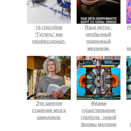
16 способов
Язык дятла -
Р
"Гуглить" как
необычный
профессионал.
природный
механизм.
в
с
с
Эти занятия
Физики
старение мозга
существование
замедлили.
глюбола - новой
формы материи