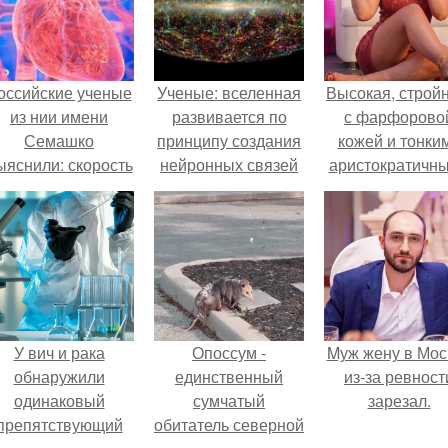
оссийские ученые
Ученые: вселенная
Высокая, стройн
из нии имени
развивается по
с фарфорово
Семашко
принципу создания
кожей и тонки
ыяснили: скорость
нейронных связей
аристократичн
тарения напрямую
в мозге.
чертами, эль
зависит от
выглядит так, б
остояния сосудов
сошла с полот
и работы сердца.
художника.
У вич и рака
Опоссум -
Mуж жену в Мос
обнаружили
единственный
из-за ревност
одинаковый
сумчатый
зарезал.
препятствующий
обитатель северной