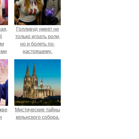
ая,
Голливуд умеет не
й
только играть роли,
ми
но и болеть по-
ыми
настоящему.
удто
на
кве
Мистические тайны
и
кельнского собора.