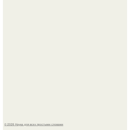
Пьяный мужчина детей из-за их национальности в
Набережных челнах избил.
Биохимики нашли способ продлить срок хранения мяса
без заморозки.
© 2026 Наука для всех простыми словами