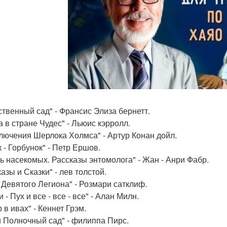
ственный сад" - Франсис Элиза бернетт.
а в стране Чудес" - Льюис кэрролл.
лючения Шерлока Холмса" - Артур Конан дойл.
 - Горбунок" - Петр Ершов.
ь насекомых. Рассказы энтомолога" - Жан - Анри Фабр.
азы и Сказки" - лев толстой.
 Девятого Легиона" - Розмари сатклиф.
 - Пух и все - все - все" - Алан Милн.
 в ивах" - Кеннет Грэм.
и Полночный сад" - филиппа Пирс.