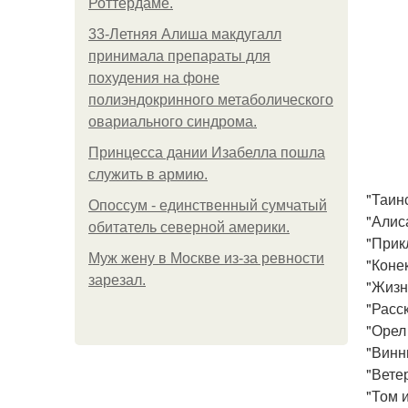
Роттердаме.
33-Летняя Алиша макдугалл
принимала препараты для
похудения на фоне
полиэндокринного метаболического
овариального синдрома.
Принцесса дании Изабелла пошла
служить в армию.
"Таин
Опоссум - единственный сумчатый
"Алис
обитатель северной америки.
"Прик
Mуж жену в Москве из-за ревности
"Конек
зарезал.
"Жизн
"Расск
"Орел
"Винни
"Ветер
"Том 