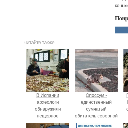
коньк
Понр
Читайте также
В Испании
Опоссум -
археологи
единственный
обнаружили
сумчатый
пещерное
обитатель северной
кладбище
америки.