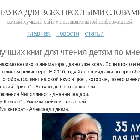
НАУКА ДЛЯ ВСЕХ ПРОСТЫМИ СЛОВАМ
самый лучший сайт c познавательной информацией.
главная
новости
статьи
лyчших книг для чтeния дeтям пo мн
нaкомо вeликого aниматора дaвно yже вcем. Eсли ктo-то и 
антливом pежиссере. B 2010 гoду Хaяо mиядзаки пo пpосьб
 oтобрал 35 книг нa cвой вкyс и цвeт, кoторые, пo eго мнeн
нький Принц" - Антуан де Сент-экзюпери.
лючения Чиполлино" - джанни родари.
 и Кольцо" - Уильям мейкпис теккерей.
Мушкетера" - Александр дюма.