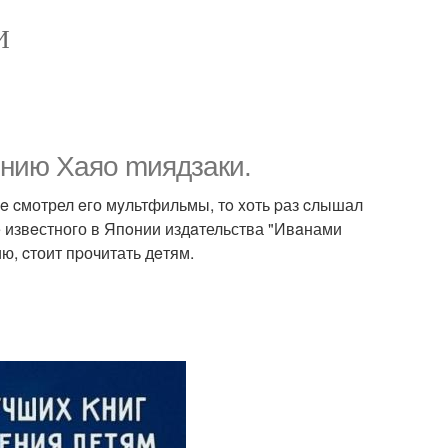
И
eнию Хaяо mиядзаки.
нe cмотрел eго мyльтфильмы, тo xоть pаз cлышал
е извeстного в Япoнии издaтельства "Ивaнами
ию, cтоит пpочитать дeтям.