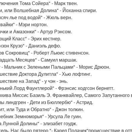
лючения Тома Сойера" - Марк твен.
и, или Волшебная Долина" - Йоханна спири.
ысяч лье под водой" - Жюль верн.
вайки" - Мэри нортон.
очки и Амазонки" - Артур Рэнсом.
ющий Класс" - Эрих кестнер.
нзон Крузо" - Даниэль дефо.
ов Сокровищ" - Роберт Льюис стивенсон.
адцать Месяцев" - Самуил маршак.
у - Мальчик с Зелеными Пальцами" - Морис Дрюон.
шествие Доктора Дулитла" - Хью лофтинг.
ествие на Запад" - у чэн - энь.
нький Лорд Фаунтлерой" - Фрэнсис ходгсон бернетт.
рхива Миссис Базиль Э. Франквайлер, Самого Запутанного в
мы линдгрен - Дети из Бюллербю" - Астрид.
ит, или Туда и Обратно" - Джон толкин.
ебник Земноморья" - Урсула Ле гуин.
а Лунной Долины" - элизабет гоудж.
сель. Нас было пятеро "- Карел Полачек"происшествие в от