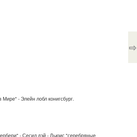
⇨
 Мире" - Элейн лобл конигсбург.
тербери" - Сесил дэй - Льюис "серебряные