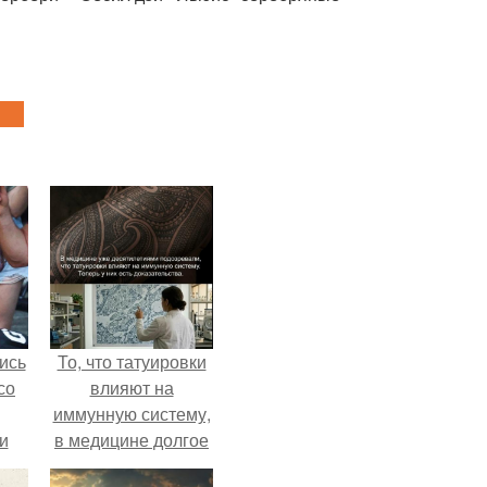
ись
То, что татуировки
со
влияют на
иммунную систему,
и
в медицине долгое
всё
время