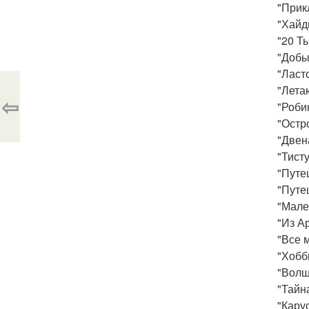
"Прик
"Хайд
"20 Т
"Добы
"Ласт
"Лета
⇦
"Роби
"Остр
"Двен
"Тист
"Путе
"Путеш
"Мале
"Из А
"Все 
"Хобб
"Волш
"Тайн
"Кару