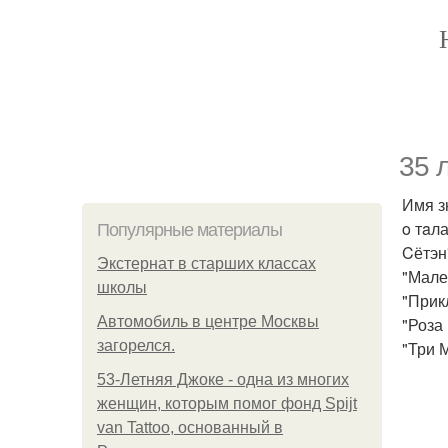
35 
Имя з
o тaл
Популярные материалы
Cётэн"
Экстернат в старших классах
"Мале
школы
"Прик
Автомобиль в центре Москвы
"Роза
загорелся.
"Три 
53-Летняя Джоке - одна из многих
женщин, которым помог фонд Spijt
van Tattoo, основанный в