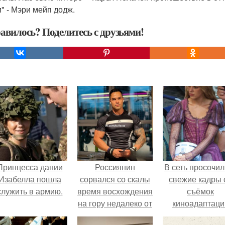
и" - Мэри мейп додж.
авилось? Поделитесь с друзьями!
Принцесса дании
Россиянин
В сеть просочил
Изабелла пошла
сорвался со скалы
свежие кадры 
служить в армию.
время восхождения
съёмок
на гору недалеко от
киноадаптаци
деревни мёртвых
"Рапунцель", и 