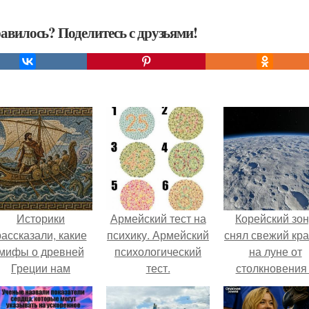
авилось? Поделитесь с друзьями!
Историки
Армейский тест на
Корейский зо
рассказали, какие
психику. Армейский
снял свежий кр
мифы о древней
психологический
на луне от
Греции нам
тест.
столкновения
навязало кино.
обломком Falcon