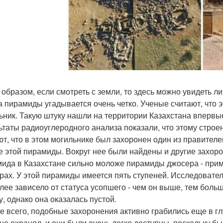
 образом, если смотреть с земли, то здесь можно увидеть л
 пирамиды угадывается очень четко. Ученые считают, что э
ьник. Такую штуку нашли на территории Казахстана впервы
ьтаты радиоуглеродного анализа показали, что этому строе
ют, что в этом могильнике был захоронен один из правителе
е этой пирамиды. Вокруг нее были найдены и другие захоро
ида в Казахстане сильно моложе пирамиды джосера - прим
рах. У этой пирамиды имеется пять ступеней. Исследовател
лее зависело от статуса усопшего - чем он выше, тем боль
у, однако она оказалась пустой.
е всего, подобные захоронения активно грабились еще в гл
 не охранял, и они были очень легко доступны, поскольку б