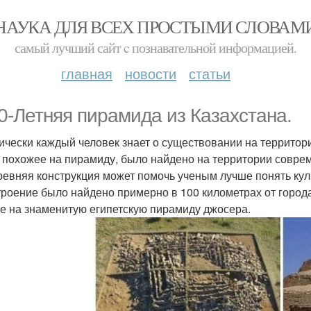
НАУКА ДЛЯ ВСЕХ ПРОСТЫМИ СЛОВАМ
самый лучший сайт c познавательной информацией.
главная
новости
статьи
0-Летняя пирамида из Казахстана.
ически каждый человек знает о существовании на территор
, похожее на пирамиду, было найдено на территории совре
ревняя конструкция может помочь ученым лучше понять ку
троение было найдено примерно в 100 километрах от город
е на знаменитую египетскую пирамиду джосера.