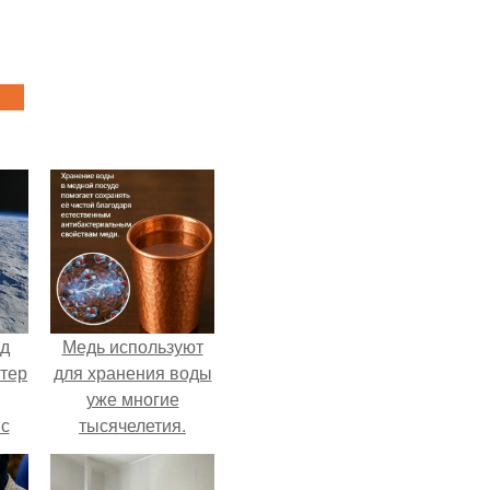
нд
Медь используют
атер
для хранения воды
уже многие
 с
тысячелетия.
 9.