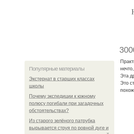
300
Практ
нечто
Популярные материалы
Эта д
Экстернат в старших классах
Это с
школы
похож
Почему экспедиции к южному
полюсу погибали при загадочных
обстоятельствах?
Из старого зелёного патрубка
вырывается струя по ровной дуге и