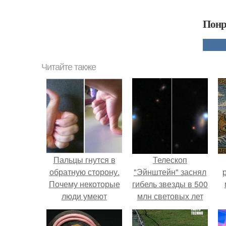
Понр
Читайте также
Пальцы гнутся в
Телескоп
обратную сторону.
"Эйнштейн" заснял
Почему некоторые
гибель звезды в 500
люди умеют
млн световых лет
выгибать палец в
от земли.
обратную сторону?