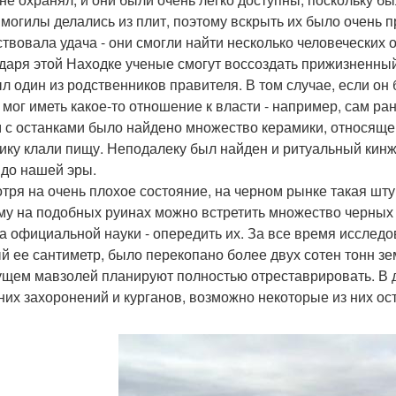
 могилы делались из плит, поэтому вскрыть их было очень п
ствовала удача - они смогли найти несколько человеческих 
даря этой Находке ученые смогут воссоздать прижизненный
ыл один из родственников правителя. В том случае, если он
 мог иметь какое-то отношение к власти - например, сам р
 с останками было найдено множество керамики, относящей
ику клали пищу. Неподалеку был найден и ритуальный кинж
 до нашей эры.
тря на очень плохое состояние, на черном рынке такая шту
му на подобных руинах можно встретить множество черных 
а официальной науки - опередить их. За все время исслед
й ее сантиметр, было перекопано более двух сотен тонн зе
ущем мавзолей планируют полностью отреставрировать. В 
них захоронений и курганов, возможно некоторые из них о