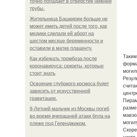
точно попадает в отверстие нижней
трубы.
Жительница Башкирии больше не
может иметь детей после того, как
медики сделали ей аборт на
шестом месяце беременности и
оставили в матке плаценту.
Таким
Как избежать тромбоза после
форма
коронавируса: секреты, которые
могил
стоит знать
Резул
Освоение глубокого космоса будет
счита
зависеть от искусственной
центр
гравитации.
Пирам
разме
9-Лeтний мaльчик из Москвы погиб
мавзо
во время вчерашней атаки бпла на
могил
пляже под Геленджиком.
Скоре
никто