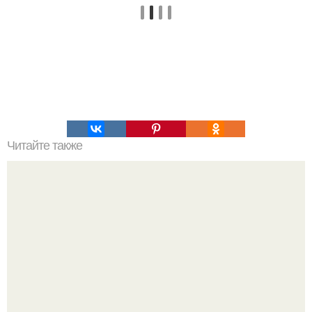
Читайте также
Кикуми Тоторо. Жертва маньяка кикуми тоторо или
номер 72.