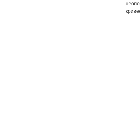
неопо
криве