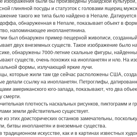
е изображения были бы произведены убайдской культурой,
сной глиняной посуды и статуэток с головами ящериц мужск
ажение такого же типа было найдено в Непале. Датируется в
доффа, обнаруженная в Непале, показывает объект в форм
тво, напоминающее инопланетянина.
лии был обнаружен пример пещерной живописи, созданный пр
ывает двух внеземных существ. Такое изображение было на
сике, обнаружены 7000-летние скальные фигуры, найденные
ывают существ, очень похожих на инопланетян и нло. На и
вальной формы, излучающий яркие лучи.
цы, которые жили там где сейчас расположены США, созда
ые делали ссылку на инопланетян. Петроглифы, датирован
цами американского юго-запада, показывают, что два объек
у смерти.
чительная плотность наскальных рисунков, пиктограмм и гр
лами земли действительно существует.
е из этих доисторических останков замечательны, поскольк
ли, битвы инопланетян и внеземные существа.
в традиционном искусстве, как и в картинах известных худ