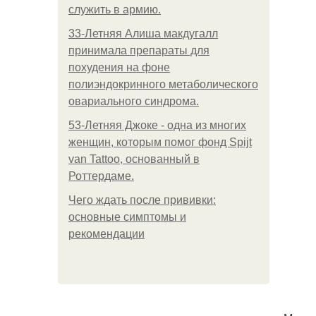
служить в армию.
33-Летняя Алиша макдугалл
принимала препараты для
похудения на фоне
полиэндокринного метаболического
овариального синдрома.
53-Летняя Джоке - одна из многих
женщин, которым помог фонд Spijt
van Tattoo, основанный в
Роттердаме.
Чего ждать после прививки:
основные симптомы и
рекомендации