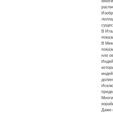
Многи
распи
Изобр
лолла
сущес
В Ита
показ
В Мек
показ
нло о
Индей
котор
индей
долин
Исклю
преде
Многи
кораб
Даже 