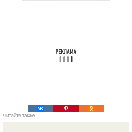
Читайте также