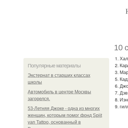
10 
1. Ха
2. Ка
Популярные материалы
3. Мар
Экстернат в старших классах
5. Ка
школы
6. Дж
Автомобиль в центре Москвы
7. Дэ
загорелся.
8. Иэ
9. ги
53-Летняя Джоке - одна из многих
женщин, которым помог фонд Spijt
van Tattoo, основанный в