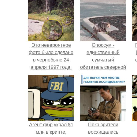
Это невероятное
Опоссум -
фото было сделано
единственный
в чернобыле 24
сумчатый
апреля 1997 года.
обитатель северной
америки.
Агент фбр украл $1
Пока зрители
млн в крипте,
восхищались