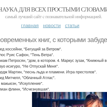
НАУКА ДЛЯ ВСЕХ ПРОСТЫМИ СЛОВАМ
самый лучший сайт c познавательной информацией.
главная
новости
статьи
современных книг, с которыми забуде
лед хоссейни, "Бегущий за Ветром".
рлос Руис Сафон, "Тень Ветра".
иам Петросян, "дом, в котором. 4. Маркус зузак, "Книжный в
дзуо исигуро, "Не Отпускай Меня".
ордж Мартин, "песнь льда и пламени. Игра престолов".
вид Митчелл, "Облачный Атлас".
н макьюэн, "Искупление".
ллиан флинн, "Исчезнувшая".