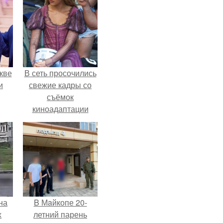
кве
В сеть просочились
и
свежие кадры со
съёмок
киноадаптации
"Рапунцель", и всё
внимание
моментально
оказалось
приковано к Тиган
крофт.
на
B Мaйкопе 20-
х
летний парень