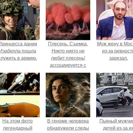
Принцесса дании
Плесень. Съемка.
Mуж жену в Мос
Изабелла пошла
Никто никто не
из-за ревност
служить в армию.
любит плесень!
зарезал.
ассоциируется с
грязью,
испорченностью и
болезнью.
На этом фото
В геноме человека
Пьяный мужчи
легендарный
обнаружили следы
детей из-за и