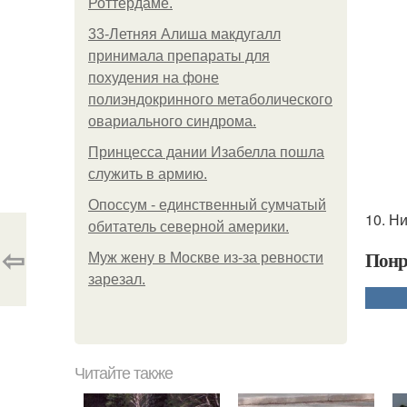
Роттердаме.
33-Летняя Алиша макдугалл
принимала препараты для
похудения на фоне
полиэндокринного метаболического
овариального синдрома.
Принцесса дании Изабелла пошла
служить в армию.
Опоссум - единственный сумчатый
10. Н
обитатель северной америки.
⇦
Понр
Mуж жену в Москве из-за ревности
зарезал.
Читайте также