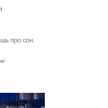
И
шь про сон.
ор".