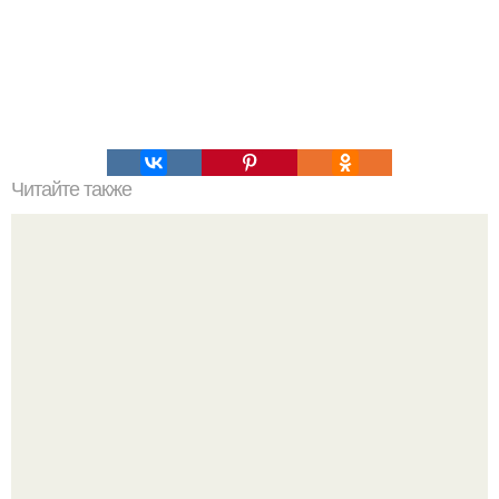
Читайте также
Астроархеология с телескопом "Хаббл".