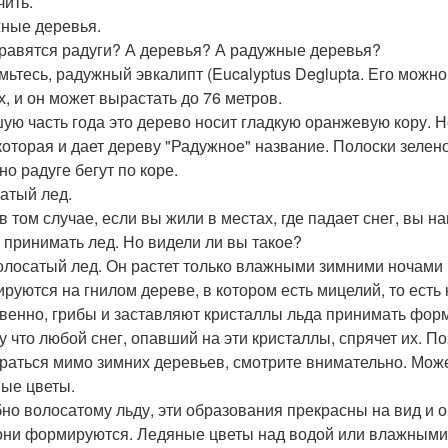
чить.
ные деревья.
равятся радуги? А деревья? А радужные деревья?
мьтесь, радужный эвкалипт (Eucalyptus Deglupta. Его можно
х, и он может вырастать до 76 метров.
ую часть года это дерево носит гладкую оранжевую кору. Н
 которая и дает дереву "Радужное" название. Полоски зелен
но радуге бегут по коре.
атый лед.
в том случае, если вы жили в местах, где падает снег, вы 
 принимать лед. Но видели ли вы такое?
олосатый лед. Он растет только влажными зимними ночами 
руются на гнилом дереве, в котором есть мицелий, то есть 
венно, грибы и заставляют кристаллы льда принимать форм
у что любой снег, опавший на эти кристаллы, спрячет их. По
раться мимо зимних деревьев, смотрите внимательно. Може
ые цветы.
но волосатому льду, эти образования прекрасны на вид и оч
 они формируются. Ледяные цветы над водой или влажными