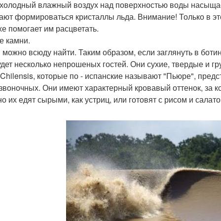
 холодный влажный воздух над поверхностью воды насыщае
ают формироваться кристаллы льда. Внимание! Только в это
хе помогает им расцветать.
 камни.
 можно всюду найти. Таким образом, если заглянуть в ботин
удет несколько непрошеных гостей. Они сухие, твердые и гр
 Chilensis, которые по - испанские называют "Пьюре", пред
звоночных. Они имеют характерный кровавый оттенок, за 
 их едят сырыми, как устриц, или готовят с рисом и салатом.