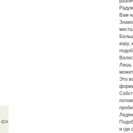
разли
Радуж
Вам н
Знако
места
Больш
кору,
подоб
Волос
Лишь 
может
Это в
форми
Собст
потом
проби
Ледян
⇦
Подоб
и где