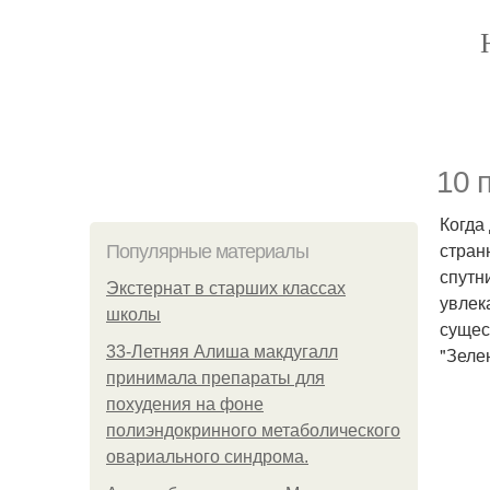
10 
Когда
стран
Популярные материалы
спутн
Экстернат в старших классах
увлек
школы
сущес
33-Летняя Алиша макдугалл
"Зеле
принимала препараты для
похудения на фоне
полиэндокринного метаболического
овариального синдрома.