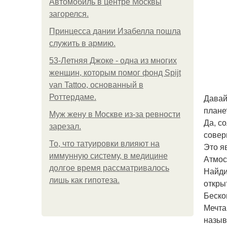
Автомобиль в центре Москвы
загорелся.
Принцесса дании Изабелла пошла
служить в армию.
53-Летняя Джоке - одна из многих
женщин, которым помог фонд Spijt
van Tattoo, основанный в
Давай
Роттердаме.
плане
Mуж жену в Москве из-за ревности
Да, с
зарезал.
совер
То, что татуировки влияют на
Это я
иммунную систему, в медицине
Атмос
долгое время рассматривалось
Найди
лишь как гипотеза.
откры
Беско
Мечта
назыв