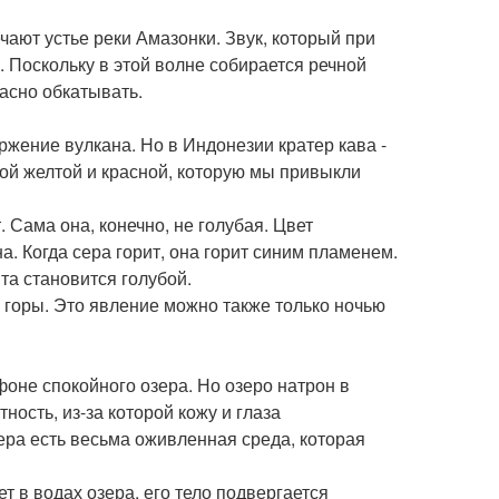
чают устье реки Амазонки. Звук, который при
 Поскольку в этой волне собирается речной
пасно обкатывать.
жение вулкана. Но в Индонезии кратер кава -
ной желтой и красной, которую мы привыкли
 Сама она, конечно, не голубая. Цвет
. Когда сера горит, она горит синим пламенем.
та становится голубой.
у горы. Это явление можно также только ночью
фоне спокойного озера. Но озеро натрон в
ность, из-за которой кожу и глаза
ера есть весьма оживленная среда, которая
ет в водах озера, его тело подвергается