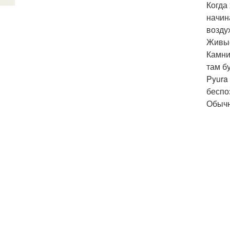
Когда
начин
возду
Живые
Камни
там б
Pyura
беспо
Обычно