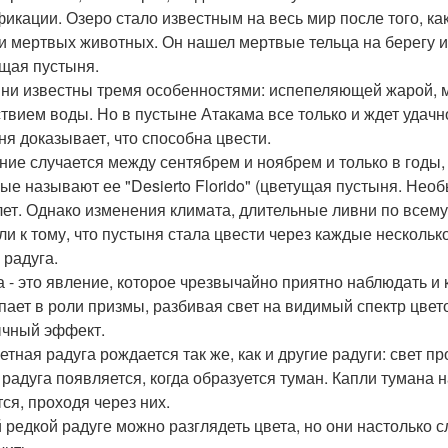
икации. Озеро стало известным на весь мир после того, ка
и мертвых животных. Он нашел мертвые тельца на берегу и 
щая пустыня.
ни известны тремя особенностями: испепеляющей жарой, 
ствием воды. Но в пустыне Атакама все только и ждет удачн
ня доказывает, что способна цвести.
ние случается между сентябрем и ноябрем и только в годы,
ые называют ее "Desierto Florido" (цветущая пустыня. Нео
лет. Однако изменения климата, длительные ливни по всем
ли к тому, что пустыня стала цвести через каждые несколько
 радуга.
а - это явление, которое чрезвычайно приятно наблюдать и 
пает в роли призмы, разбивая свет на видимый спектр цвет
чный эффект.
етная радуга рождается так же, как и другие радуги: свет п
 радуга появляется, когда образуется туман. Капли тумана 
тся, проходя через них.
й редкой радуге можно разглядеть цвета, но они настолько с