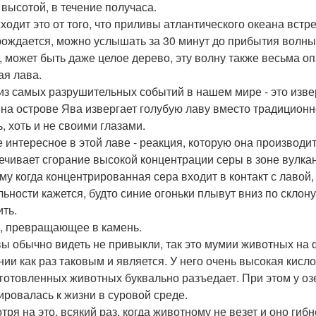
 высотой, в течение получаса.
ходит это от того, что приливы атлантического океана встре
рождается, можно услышать за 30 минут до прибытия волны.
, может быть даже целое дерево, эту волну также весьма о
ая лава.
из самых разрушительных событий в нашем мире - это извер
 на острове Ява извергает голубую лаву вместо традицион
, хоть и не своими глазами.
 интересное в этой лаве - реакция, которую она производит.
ечивает сгорание высокой концентрации серы в зоне вулкана
му когда концентрированная сера входит в контакт с лавой, 
льности кажется, будто синие огоньки плывут вниз по склон
ить.
, превращающее в камень.
вы обычно видеть не привыкли, так это мумии животных на 
нии как раз таковым и является. У него очень высокая кислот
готовленных животных буквально разъедает. При этом у оз
ировалась к жизни в суровой среде.
ря на это, всякий раз, когда животному не везет и оно гибн