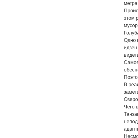
метра
Проис
этом 
мусор
Голуб
Одно 
идзен
видеть
Самое
обесп
Поэто
В реа
замет
Озеро
Чего 
Танза
непод
адапт
Несмот