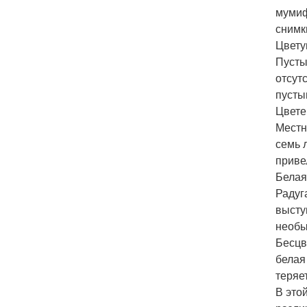
мумиф
снимк
Цвету
Пусты
отсут
пусты
Цвете
Местн
семь 
приве
Белая
Радуг
высту
необы
Бесцв
белая
теряе
В это