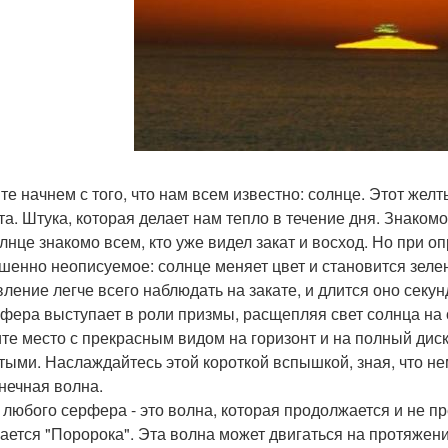
те начнем с того, что нам всем известно: солнце. Этот жел
та. Штука, которая делает нам тепло в течение дня. Знаком
олнце знакомо всем, кто уже видел закат и восход. Но при 
шенно неописуемое: солнце меняет цвет и становится зеле
вление легче всего наблюдать на закате, и длится оно секу
фера выступает в роли призмы, расщепляя свет солнца на 
те место с прекрасным видом на горизонт и на полный диск
тыми. Наслаждайтесь этой короткой вспышкой, зная, что не
нечная волна.
 любого серфера - это волна, которая продолжается и не пр
ается "Поророка". Эта волна может двигаться на протяжении