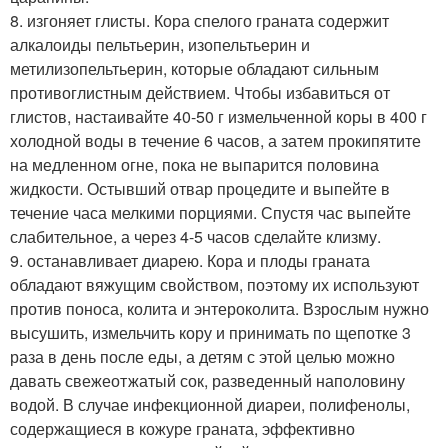
8. изгоняет глисты. Кора спелого граната содержит
алкалоиды пельтьерин, изопельтьерин и
метилизопельтьерин, которые обладают сильным
противоглистным действием. Чтобы избавиться от
глистов, настаивайте 40-50 г измельченной коры в 400 г
холодной воды в течение 6 часов, а затем прокипятите
на медленном огне, пока не выпарится половина
жидкости. Остывший отвар процедите и выпейте в
течение часа мелкими порциями. Спустя час выпейте
слабительное, а через 4-5 часов сделайте клизму.
9. останавливает диарею. Кора и плоды граната
обладают вяжущим свойством, поэтому их используют
против поноса, колита и энтероколита. Взрослым нужно
высушить, измельчить кору и принимать по щепотке 3
раза в день после еды, а детям с этой целью можно
давать свежеотжатый сок, разведенный наполовину
водой. В случае инфекционной диареи, полифенолы,
содержащиеся в кожуре граната, эффективно