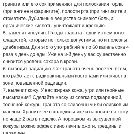
граната или его сок применяют для полоскания горла
(при ангине и фарингите), полости рта (при гингивите и
стоматите. Дубильные вещества снимают боль, а
органические кислоты уничтожают инфекцию.
5. заменит инсулин. Плоды граната - одни из немногих
сладостей, которые не только допустимы, но и полезны
диабетикам. Для этого употребляйте по 60 капель сока 4
раза в день до еды. Уже на 3-й день у вас существенно
снизится уровень сахара в крови.
6. выводит радиацию. Сок граната очень полезен всем,
кто работает с радиоактивными изотопами или живет в
зоне повышенной радиации.
7. вылечит кожу. У вас жирная кожа, угри или гнойные
высыпания? Сделайте маску из слегка поджаренной,
толченой кожуры граната со сливочным или оливковым
маслом. Храните ее в холодильнике и наносите на кожу
не чаще 2 раз в неделю. А порошком из высушенной
кожуры можно эффективно лечить ожоги, трещины и
царапины.