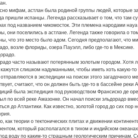
ан.
сно мифам, астлан была родиной группы людей, которые з
уда пришли испанцы. Легенда рассказывает о том, что там 
ах под названием чикомосток. Эти племена народами науа з
ы, они поселились в астлане. Легенда также говорила о том
ны, что это место было адом. Сегодня предполагают, что м
адо, возле флориды, озера Пауэлл, либо где-то в Мексике.
дорадо.
радо часто называют потерянным золотым городом. Хотя 
 кажутся слишком надуманными, чтобы иметь хоть какую-то
 отправляются в экспедиции на поиски этого загадочного мес
твует, считают, что он должен быть где-то в бассейне реки
диций была экспедиция под руководством Франсиско де ор
ыл по всей реке Амазонке. Он начал поиски эльдорадо вме
ться до Атлантики. Как известно, золотой город до сих пор н
урия.
го, как теории о тектонических плитах и движении континен
нентом, который располагался в тихом и индийском океанах
под воду по каким-то страшным геологическим причинам. С