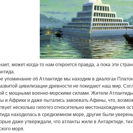
 знает, может когда-то нам откроется правда, а пока эти стр
антида.
е упоминание об Атлантиде мы находим в диалогах Платона 
развитой цивилизации древности не покидают наш мир. Сог
ой с мощными военно-морскими силами. Жители Атлантиды 
ы и Африки и даже пытались завоевать Афины, что, возмож
твует несколько гипотез относительно местонахождения ост
тида находилась в средиземном море, другие были уверены
орые даже утверждали, что атланты жили в Антарктиде, тих
ского моря.