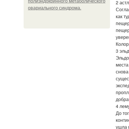
полиэндокринного метаболического
2 астл
овариального синдрома.
Согла
как т
пещер
пещер
увере
Колор
3 эль
Эльдо
места
снова
сущес
экспе
пропл
добра
4 лем
До то
конти
ушла 