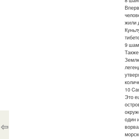
8 шан
Вперв
челов
жили 
Куньлу
тибет
9 шам
Также
Землю
леген
утвер
колич
10 Ca
Это е
остро
окруж
один 
⇦
ворва
морск