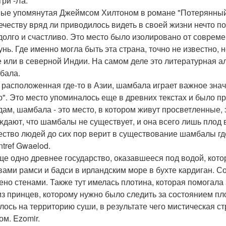
гри -Ла.
ые упомянутая Джеймсом Хилтоном в романе "Потерянный Г
ечеству вряд ли приводилось видеть в своей жизни нечто по
долго и счастливо. Это место было изолировано от соврем
нь. Где именно могла быть эта страна, точно не известно, н
е или в северной Индии. На самом деле это литературная 
бала.
 расположенная где-то в Азии, шамбала играет важное знач
". Это место упоминалось еще в древних текстах и было п
дам, шамбала - это место, в котором живут просветленные, э
ждают, что шамбалы не существует, и она всего лишь плод
ество людей до сих пор верит в существование шамбалы где
ntref Gwaelod.
ще одно древнее государство, оказавшееся под водой, кот
вами рамси и бадси в ирландским море в бухте кардиган. С
ено стенами. Также тут имелась плотина, которая помогал
из принцев, которому нужно было следить за состоянием пл
лось на территорию суши, в результате чего мистическая ст
ом. Ezomir.