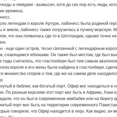
егенды о лемурии - вымысел, хотя до сих пор есть люди, ко
ие времена.
онесс.
сно легендам о короле Артуре, лайонесс была родиной геро
ы и земли, лайонесс также погрузилась в пучину морскую. 
или, что она появилась где-то в Шотландии, однако точно не
лон.
н - еще один остров, тесно связанный с легендарным коро
м, славящимся яблоками. Он также был местом, где был вы
е годы считалось, что гластонбери был тем самым авалоном
огила короля и его жены была найдена в гластонбери, сдела
ся множество споров о том, где же на самом деле находилс
р.
нутый в библии, как богатый порт, Офир мог находиться в 
ня. По разным версиям этот порт мог быть в Африке, Азии 
ждали, что он был в современном зимбабве или на берегу к
нитый порт мог быть на территории современного Пакистана
орые говорили, что Офир находится в перу. Как видно, он м