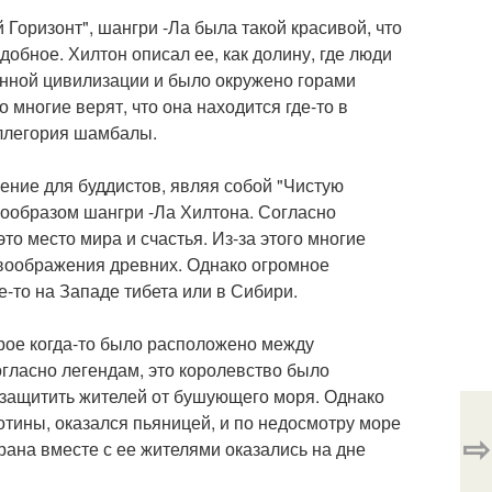
оризонт", шангри -Ла была такой красивой, что
добное. Хилтон описал ее, как долину, где люди
енной цивилизации и было окружено горами
о многие верят, что она находится где-то в
аллегория шамбалы.
ение для буддистов, являя собой "Чистую
рообразом шангри -Ла Хилтона. Согласно
то место мира и счастья. Из-за этого многие
 воображения древних. Однако огромное
-то на Западе тибета или в Сибири.
орое когда-то было расположено между
огласно легендам, это королевство было
а защитить жителей от бушующего моря. Однако
отины, оказался пьяницей, и по недосмотру море
⇨
рана вместе с ее жителями оказались на дне