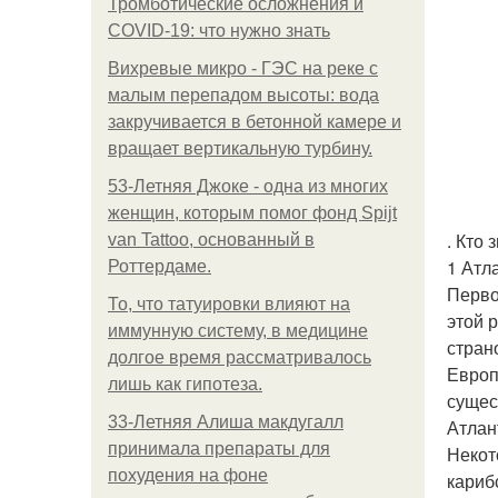
Тромботические осложнения и
COVID-19: что нужно знать
Вихревые микро - ГЭС на реке с
малым перепадом высоты: вода
закручивается в бетонной камере и
вращает вертикальную турбину.
53-Летняя Джоке - одна из многих
женщин, которым помог фонд Spijt
. Кто
van Tattoo, основанный в
1 Атл
Роттердаме.
Перво
То, что татуировки влияют на
этой 
иммунную систему, в медицине
стран
долгое время рассматривалось
Европ
лишь как гипотеза.
сущес
33-Летняя Алиша макдугалл
Атлан
принимала препараты для
Некот
похудения на фоне
кариб