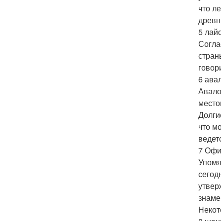
что л
древн
5 лай
Согла
стран
говор
6 ава
Авало
место
Долги
что м
ведет
7 Офи
Упомя
сегод
утвер
знаме
Некот