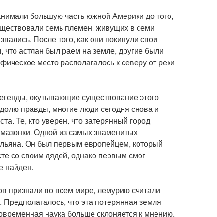
анимали большую часть южной Америки до того,
существовали семь племен, живущих в семи
вались. После того, как они покинули свои
, что астлан был раем на земле, другие были
ифическое место располагалось к северу от реки
легенды, окутывающие существование этого
 долю правды, многие люди сегодня снова и
та. Те, кто уверен, что затерянный город
 Амазонки. Одной из самых знаменитых
ельяна. Он был первым европейцем, который
сте со своим дядей, однако первым смог
е найден.
тов признали во всем мире, лемурию считали
. Предполагалось, что эта потерянная земля
овременная наука больше склоняется к мнению,