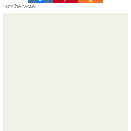
Читайте также
Пирамида в Армении. Ezomir.
Историки рассказали, какие мифы о древней Греции нам
навязало кино.