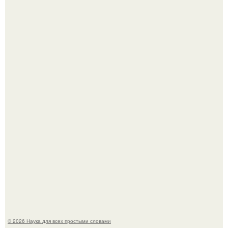
У вич и рака обнаружили одинаковый препятствующий
лечению механизм.
Пока вы читаете это, марсоход Curiosity поднимает
очередную порцию красной пыли. 6.
© 2026 Наука для всех простыми словами