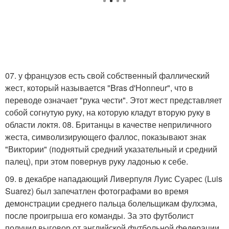
07. у французов есть свой собственный фаллический
жест, который называется "Bras d'Honneur", что в
переводе означает "рука чести". Этот жест представляет
собой согнутую руку, на которую кладут вторую руку в
области локтя. 08. Британцы в качестве неприличного
жеста, символизирующего фаллос, показывают знак
"Виктории" (поднятый средний указательный и средний
палец), при этом повернув руку ладонью к себе.
09. в декабре нападающий Ливерпуля Луис Суарес (Luis
Suarez) был запечатлен фотографами во время
демонстрации среднего пальца болельщикам фулхэма,
после проигрыша его команды. За это футболист
получил выговор от английской футбольной федерации