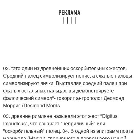
02. "это один из древнейших оскорбительных жестов.
Средний палец символизирует пенис, а сжатые пальцы
символизируют яички. Выставляя средний палец при
сжатых остальных пальцах, вы демонстрируете
фаллический символ"- говорит антрополог Десмонд
Моррис (Desmond Morris.
03. древние римляне называли этот жест "Digitus
Impudicus", что означает "неприличный" или
"оскорбительный" палец. 04. В одной из эпиграмм поэта
марциала (Martial), творившего в первом веке нашей