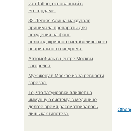
van Tattoo, основанный в
Роттердаме.
33-Летняя Алиша макдугалл
принимала препараты для
похудения на фоне
полиэндокринного метаболического
овариального синдрома.
Автомобиль в центре Москвы
загорелся.
Mуж жену в Москве из-за ревности
зарезал.
То, что татуировки влияют на
иммунную систему, в медицине
долгое время рассматривалось
Other
лишь как гипотеза.