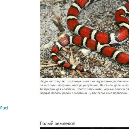
@sci
.