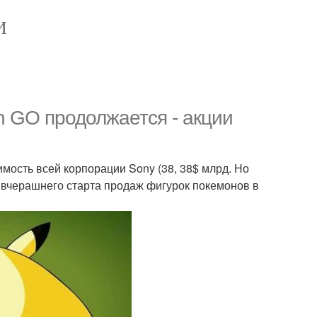
И
n GO продолжается - акции
имость всей корпорации Sony (38, 38$ млрд. Но
е вчерашнего старта продаж фигурок покемонов в