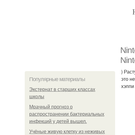
Nin
Nin
) Рас
это н
Популярные материалы
хэппи
Экстернат в старших классах
школы
Мрачный прогноз о
распространении бактериальных
инфекций у детей вышел.
Учёные живую клетку из неживых