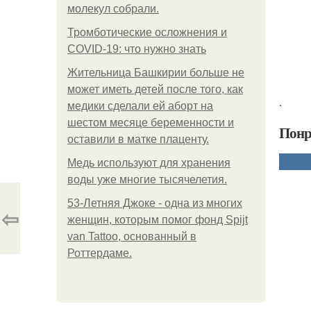
молекул собрали.
Тромботические осложнения и
COVID-19: что нужно знать
Жительница Башкирии больше не
может иметь детей после того, как
.
медики сделали ей аборт на
шестом месяце беременности и
Понр
оставили в матке плаценту.
Медь используют для хранения
воды уже многие тысячелетия.
53-Летняя Джоке - одна из многих
⇦
женщин, которым помог фонд Spijt
van Tattoo, основанный в
Роттердаме.