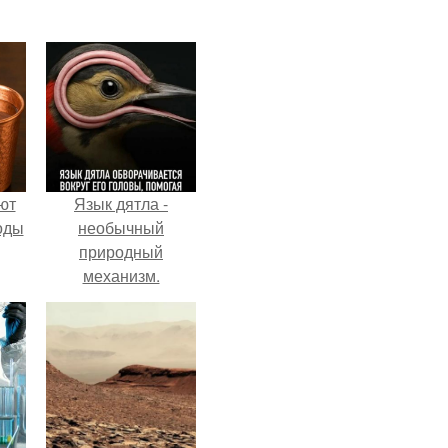
ют
Язык дятла -
оды
необычный
природный
механизм.