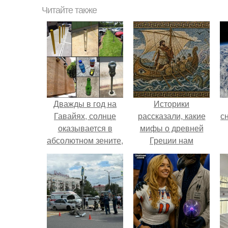
Читайте также
Дважды в год на
Историки
Гавайях, солнце
рассказали, какие
с
оказывается в
мифы о древней
абсолютном зените,
Греции нам
от чего тени падают
навязало кино.
о
строго вниз.