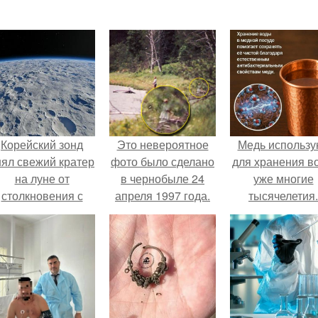
Корейский зонд
Это невероятное
Медь использу
нял свежий кратер
фото было сделано
для хранения в
на луне от
в чернобыле 24
уже многие
столкновения с
апреля 1997 года.
тысячелетия.
бломком Falcon 9.