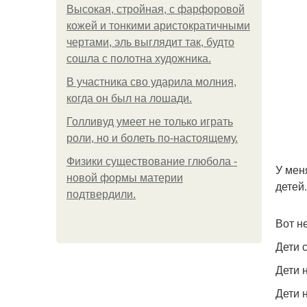
Высокая, стройная, с фарфоровой
кожей и тонкими аристократичными
чертами, эль выглядит так, будто
сошла с полотна художника.
В участника сво ударила молния,
когда он был на лошади.
Голливуд умеет не только играть
роли, но и болеть по-настоящему.
Физики существование глюбола -
У мен
новой формы материи
детей.
подтвердили.
Вот н
Дети 
Дети 
Дети 