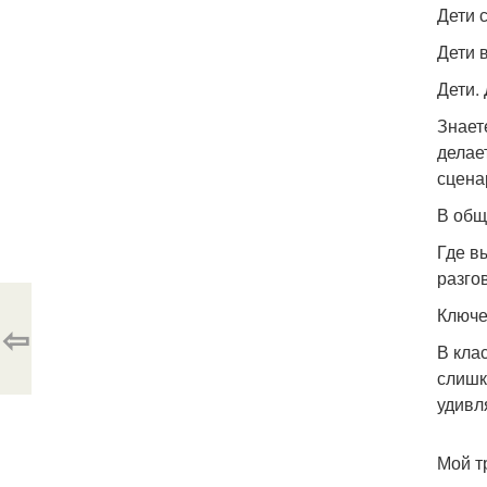
Дети 
Дети 
Дети. 
Знает
делает
сцена
В общ
Где в
разго
Ключе
⇦
В клас
слишк
удивл
Мой тр