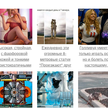
ысокая, стройная,
Ежедневно эти
Голливуд умеет
с фарфоровой
огромные 8-
только играть р
кожей и тонкими
метровые статуи
но и болеть по
ристократичными
"Проезжают" друг
настоящему.
чертами, эль
через друга,
ыглядит так, будто
символизируя
сошла с полотна
утраченную
художника.
любовь.