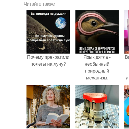
Читайте также
Почему прекратили
Язык дятла -
В
полеты на луну?
необычный
природный
механизм.
а
в