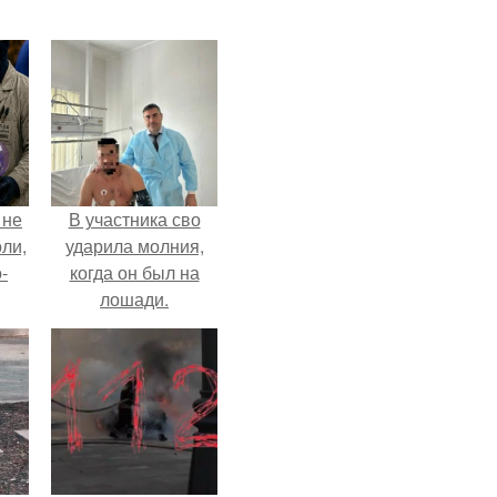
 не
В участника сво
оли,
ударила молния,
-
когда он был на
лошади.