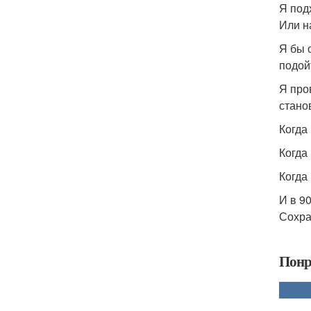
Я под
Или н
Я бы 
подой
Я про
стано
Когда 
Когда
Когда
И в 9
Сохра
Понр