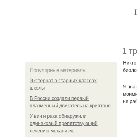
1 т
Никто
биоло
Популярные материалы
Экстернат в старших классах
Я зна
школы
моими
В России создали первый
не ра
плазменный двигатель на криптоне.
У вич и рака обнаружили
одинаковый препятствующий
лечению механизм.