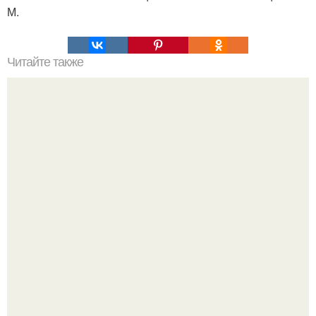
М.
Читайте также
Это невероятное фото было сделано в чернобыле 24
апреля 1997 года.