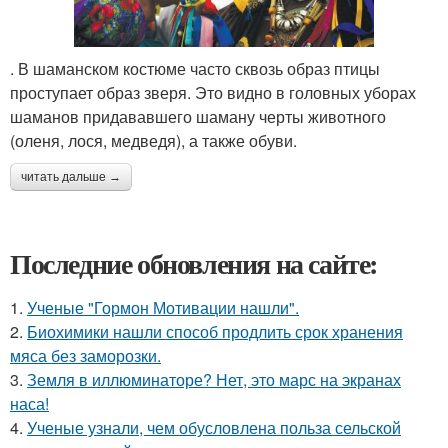
. В шаманском костюме часто сквозь образ птицы
проступает образ зверя. Это видно в головных уборах
шаманов придававшего шаману черты животного
(оленя, лося, медведя), а также обуви.
читать дальше →
Последние обновления на сайте:
1.
Ученые "Гормон Мотивации нашли".
2.
Биохимики нашли способ продлить срок хранения
мяса без заморозки.
3.
Земля в иллюминаторе? Нет, это марс на экранах
наса!
4.
Ученые узнали, чем обусловлена польза сельской