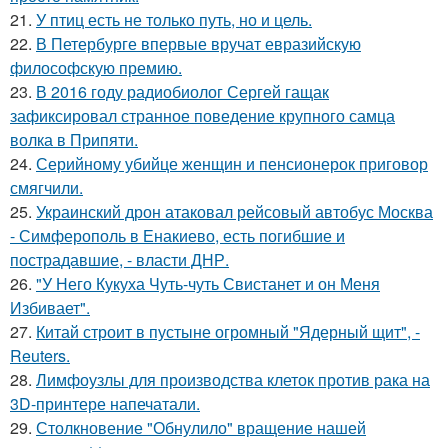
21.
У птиц есть не только путь, но и цель.
22.
В Петербурге впервые вручат евразийскую
философскую премию.
23.
В 2016 году радиобиолог Сергей гащак
зафиксировал странное поведение крупного самца
волка в Припяти.
24.
Серийному убийце женщин и пенсионерок приговор
смягчили.
25.
Украинский дрон атаковал рейсовый автобус Москва
- Симферополь в Енакиево, есть погибшие и
пострадавшие, - власти ДНР.
26.
"У Него Кукуха Чуть-чуть Свистанет и он Меня
Избивает".
27.
Китай строит в пустыне огромный "Ядерный щит", -
Reuters.
28.
Лимфоузлы для производства клеток против рака на
3D-принтере напечатали.
29.
Столкновение "Обнулило" вращение нашей