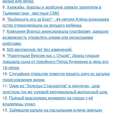
жизни для детей.
5.
Хиджабы, бороды и арабскую одежду запретили в
Таджикистане - местные СМИ.
6.
"Выбросить его за Борт" - 44-летняя Алёна водонаева
остро отреагировала на орущего ребёнка.
7.
Компания Brainco анонсировала платформу, дающую
возможность управлять одним или несколькими
роботами.
8.
500 миллионов лет без изменений.
9.
"Наилучшая Версия нас с Отцом": Диана гурцкая
показала сына от покойного Петра Кучеренко в день его
19-летия.
10.
Случайное открытие помогло решить одну из загадок
происхождения жизни.
11.
Один из "Золотых Стандартов" в хирургии - шов
холстеда (он же узловой вертикальный матрасный шов.
12.
Пьяный красноярец иномарку на глазах у её
владелицы угнал.
13.
Забившую кальян на пасхальном куличе девушку