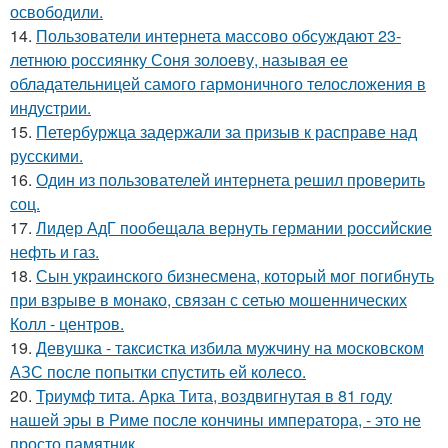
освободили.
14.
Пользователи интернета массово обсуждают 23-
летнюю россиянку Соня золоеву, называя ее
обладательницей самого гармоничного телосложения в
индустрии.
15.
Петербуржца задержали за призыв к расправе над
русскими.
16.
Один из пользователей интернета решил проверить
соц.
17.
Лидер АдГ пообещала вернуть германии российские
нефть и газ.
18.
Сын украинского бизнесмена, который мог погибнуть
при взрыве в монако, связан с сетью мошеннических
Колл - центров.
19.
Девушка - таксистка избила мужчину на московском
АЗС после попытки спустить ей колесо.
20.
Триумф тита. Арка Тита, воздвигнутая в 81 году
нашей эры в Риме после кончины императора, - это не
просто памятник.