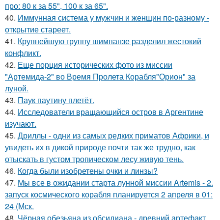
про: 80 к за 55", 100 к за 65".
40.
Иммунная система у мужчин и женщин по-разному -
открытие стареет.
41.
Крупнейшую группу шимпанзе разделил жестокий
конфликт.
42.
Еще порция исторических фото из миссии
"Артемида-2" во Время Пролета Корабля"Орион" за
луной.
43.
Паук паутину плетёт.
44.
Исследователи вращающийся остров в Аргентине
изучают.
45.
Дриллы - одни из самых редких приматов Африки, и
увидеть их в дикой природе почти так же трудно, как
отыскать в густом тропическом лесу живую тень.
46.
Когда были изобретены очки и линзы?
47.
Мы все в ожидании старта лунной миссии Artemis - 2.
запуск космического корабля планируется 2 апреля в 01:
24 (Мск.
48.
Чёрная обезьяна из обсидиана - древний артефакт