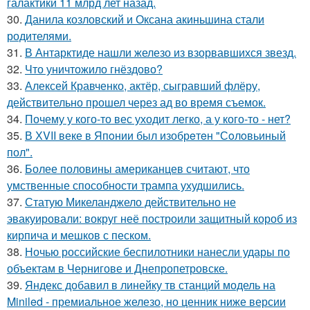
галактики 11 млрд лет назад.
30.
Данила козловский и Оксана акиньшина стали
родителями.
31.
В Антарктиде нашли железо из взорвавшихся звезд.
32.
Что уничтожило гнёздово?
33.
Алексей Кравченко, актёр, сыгравший флёру,
действительно прошел через ад во время съемок.
34.
Почему у кого-то вес уходит легко, а у кого-то - нет?
35.
В ХVII веке в Япoнии был изобрeтeн "Сoлoвьиный
пол".
36.
Более половины американцев считают, что
умственные способности трампа ухудшились.
37.
Статую Микеланджело действительно не
эвакуировали: вокруг неё построили защитный короб из
кирпича и мешков с песком.
38.
Ночью российские беспилотники нанесли удары по
объектам в Чернигове и Днепропетровске.
39.
Яндекс добавил в линейку тв станций модель на
Miniled - премиальное железо, но ценник ниже версии