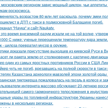
 московским регионом завис мощный циклон, чьи аппетиты
икам роскосмоса.
менелость возрастом 80 млн лет раскрыла, почему змеи по
оциклист в ДТП с такси в подмосковной Балашихе погиб.
еканал "Наука" и сайт Naukatv.
 это время внеземной разум искали не на той волне, утвер
1000 C ниже: ученые переоценили температуру ядра земли.
к - цилоза превратил мусор в оружие.
етики доказали присутствие выходцев из киевской Руси в Ви
асет ли ракета землю от столкновения с хаотично двигаю
ер один из самых яростных противников России в США Линд
йкер чуть не погиб, врезавшись на полной скорости в такси
степях Казахстана археологи мавзолей эпохи золотой орды
раинская тиктокерша пожаловалась на гвоздь в колесе и за
льзователи интернета массово обсуждают 23-летнюю росси
ательницей самого гармоничного телосложения в индустрии
щные удары по топливной инфраструктуре Украины нанесла
ожены в нескольких регионах.