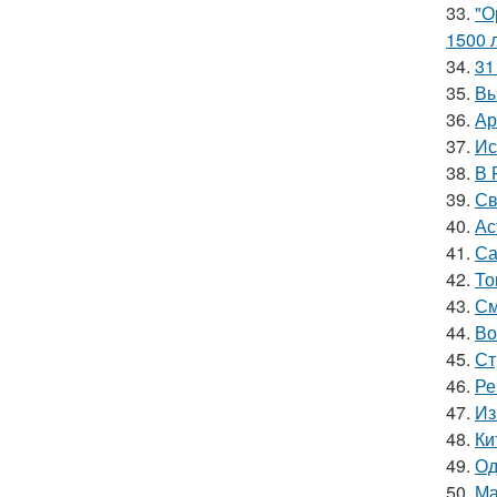
33.
"О
1500 л
34.
31
35.
Вы
36.
Ар
37.
Ис
38.
В 
39.
Св
40.
Ас
41.
Са
42.
То
43.
См
44.
Во
45.
Ст
46.
Ре
47.
Из
48.
Ки
49.
Од
50.
Ма