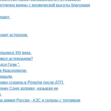
 отлично видны с космической высоты благодаря
лзают.
ждает астроном.
льнюсе Xiii века.
щимся астероидом?
си Грэм *.
 в Красноярске.
 нашли.
живо сгорела в Porsche после ДТП.
янку Соня золоеву, называя ее
.
 армия России - АЗС и склады с топливом