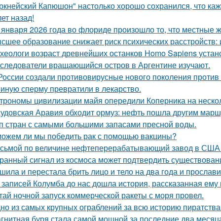
ркнейский Капюшон" настолько хорошо сохранился, что кажет
ет назад!
 января 2026 года во флориде произошло то, что местные ж
сшее образование снижает риск психических расстройств:
хеологи возраст древнейших останков Homo Sapiens устан
следователи вращающийся остров в Аргентине изучают.
России создали противовирусные нового поколения против 
иную сперму превратили в лекарство.
трономы цивилизации майя опередили Коперника на нескол
удовская Аравия обходит ормуз: нефть пошла другим марш
п стран с самыми большими запасами пресной воды.
ожем ли мы победить рак с помощью вакцины?
сьмой по величине нефтеперерабатывающий завод в США вы
ранный сигнал из космоса может подтвердить существован
шила и перестала брить лицо и тело на два года и прослави
 записей Колумба до нас дошла история, рассказанная ему
тай ночной запуск коммерческой ракеты с моря провел.
но из самых крупных ограблений за всю историю пиратства
гнитная буря стала самой мощной за последние два месяца