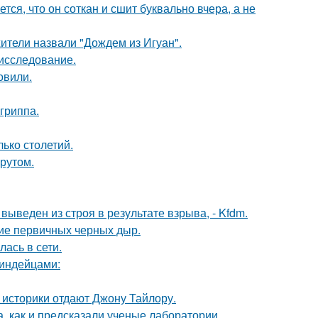
ся, что он соткан и сшит буквально вчера, а не
ители назвали "Дождем из Игуан".
 исследование.
овили.
гриппа.
ько столетий.
рутом.
веден из строя в результате взрыва, - Kfdm.
ие первичных черных дыр.
лась в сети.
 индейцами:
 историки отдают Джону Тайлору.
, как и предсказали ученые лаборатории