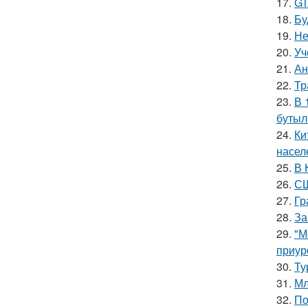
17.
GT
18.
Бу
19.
Не
20.
Уч
21.
Ан
22.
Тр
23.
В 
бутыл
24.
Ки
насел
25.
В 
26.
СШ
27.
Гр
28.
За
29.
"М
приур
30.
Ту
31.
Мл
32.
По