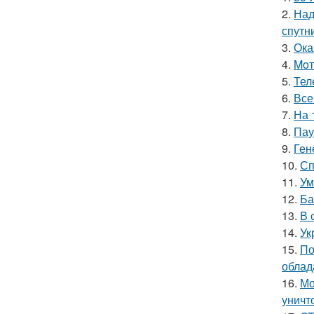
2.
Над
спутн
3.
Ока
4.
Moт
5.
Тел
6.
Все
7.
На 
8.
Пау
9.
Ген
10.
Сп
11.
Ум
12.
Ба
13.
В 
14.
Ук
15.
По
облад
16.
Мо
уничт