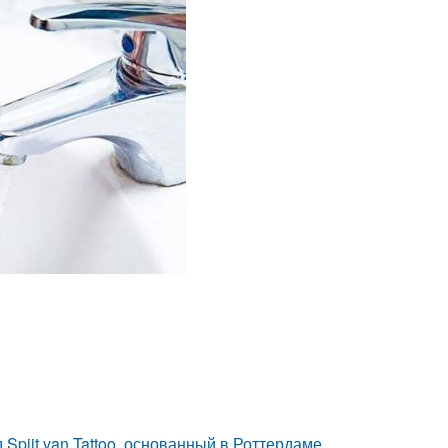
Spijt van Tattoo, основанный в Роттердаме.