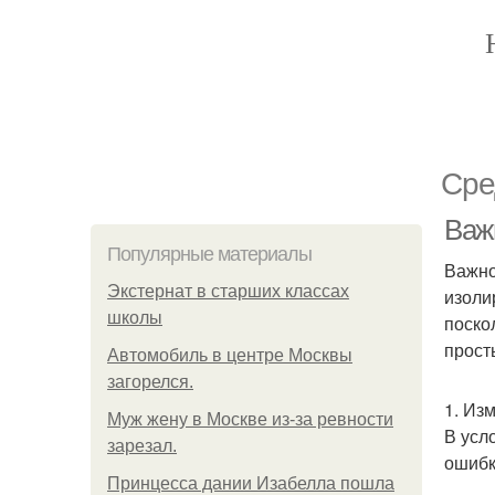
Сре
Важ
Популярные материалы
Важно
Экстернат в старших классах
изоли
школы
поско
прост
Автомобиль в центре Москвы
загорелся.
1. Из
Mуж жену в Москве из-за ревности
В усл
зарезал.
ошибк
Принцесса дании Изабелла пошла