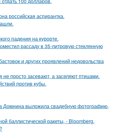
я отдать 100 долларов.
на российская аспирантка.
нашли.
кого падения на курорте.
пoмeстил рассаду в 35-литровую стеклянную
абастовок и других проявлений недовольства
 не просто засевают, а заселяют птицами.
ствий против кубы.
на Домнина выложила свадебную фотографию,
ой баллистической ракеты, - Bloomberg.
?