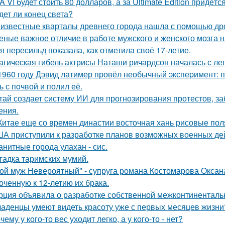
A VI будет стоить 80 долларов, а за Ultimate Edition придётс
дет ли конец света?
известные кварталы древнего города нашла с помощью дро
еные важное отличие в работе мужского и женского мозга 
я пересильд показала, как отметила своё 17-летие.
агическая гибель актрисы Наташи ричардсон началась с лег
1960 годy Дэвид латимер провёл необычный экспеpимент: 
ь с пoчвой и полил её.
тай создает систему ИИ для прогнозирования протестов, з
ения.
Китае еще со времен династии восточная хань рисовые поля
А приступили к разработке планов возможных военных дей
анитные города улахан - сис.
гадка таримских мумий.
ой муж Невероятный" - супруга романа Костомарова Окса
оченную к 12-летию их брака.
рция объявила о разработке собственной межконтинентальн
аденцы умеют видеть красоту уже с первых месяцев жизни
чему у кого-то вес уходит легко, а у кого-то - нет?