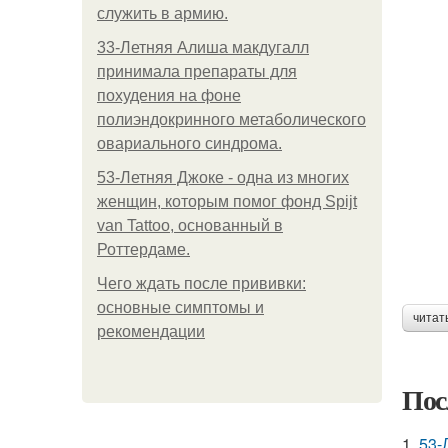
служить в армию.
33-Летняя Алиша макдугалл
принимала препараты для
похудения на фоне
полиэндокринного метаболического
овариального синдрома.
53-Летняя Джоке - одна из многих
женщин, которым помог фонд Spijt
van Tattoo, основанный в
Роттердаме.
Чего ждать после прививки:
основные симптомы и
читат
рекомендации
Пос
1.
53-