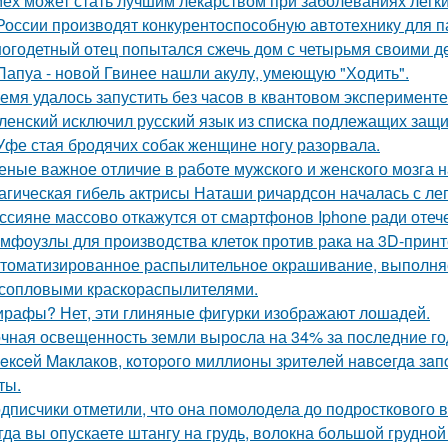
ех может стать лучшим лекарством при заболеваниях легки
России производят конкурентоспособную автотехнику для п
огодетный отец попытался сжечь дом с четырьмя своими де
Папуа - новой Гвинее нашли акулу, умеющую "Ходить".
емя удалось запустить без часов в квантовом эксперименте
ленский исключил русский язык из списка подлежащих защи
Уфе стая бродячих собак женщине ногу разорвала.
еные важное отличие в работе мужского и женского мозга 
агическая гибель актрисы Наташи ричардсон началась с лег
ссияне массово откажутся от смартфонов Iphone ради оте
мфоузлы для производства клеток против рака на 3D-принт
томатизированное распылительное окрашивание, выполн
сопловыми краскораспылителями.
рафы? Нет, эти глиняные фигурки изображают лошадей.
чная освещенность земли выросла на 34% за последние го
eкceй Maклаков, кoтopoго миллиoны зpитeлeй нaвceгдa зaп
ты.
дписчики отметили, что она помолодела до подросткового в
гда вы опускаете штангу на грудь, волокна большой грудн