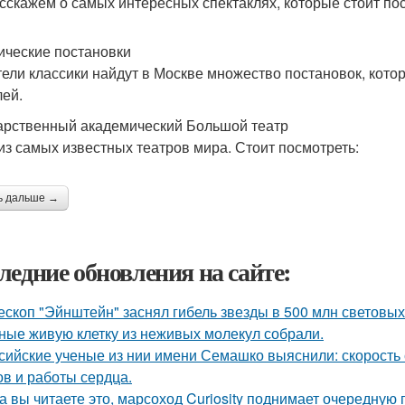
сскажем о самых интересных спектаклях, которые стоит пос
ические постановки
ели классики найдут в Москве множество постановок, кото
лей.
арственный академический Большой театр
из самых известных театров мира. Стоит посмотреть:
ь дальше →
ледние обновления на сайте:
ескоп "Эйнштейн" заснял гибель звезды в 500 млн световых 
ные живую клетку из неживых молекул собрали.
сийские ученые из нии имени Семашко выяснили: скорость 
ов и работы сердца.
а вы читаете это, марсоход Curiosity поднимает очередную 