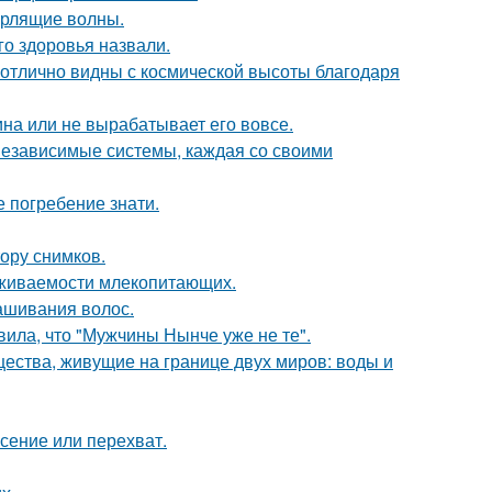
урлящие волны.
о здоровья назвали.
 отлично видны с космической высоты благодаря
а или не вырабатывает его вовсе.
 независимые системы, каждая со своими
 погребение знати.
тору снимков.
ыживаемости млекопитающих.
ашивания волос.
ила, что "Мужчины Нынче уже не те".
щества, живущие на границе двух миров: воды и
асение или перехват.