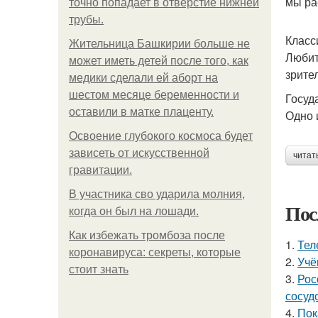
мы ра
точно попадает в отверстие нижней
трубы.
Класс
Жительница Башкирии больше не
Любит
может иметь детей после того, как
зрите
медики сделали ей аборт на
шестом месяце беременности и
Госуд
оставили в матке плаценту.
Одно 
Освоение глубокого космоса будет
зависеть от искусственной
читат
гравитации.
В участника сво ударила молния,
Пос
когда он был на лошади.
Как избежать тромбоза после
1.
Тел
коронавируса: секреты, которые
2.
Учё
стоит знать
3.
Рос
сосуд
4.
Пок