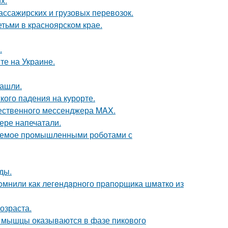
х.
ассажирских и грузовых перевозок.
тьми в красноярском крае.
.
те на Украине.
нашли.
кого падения на курорте.
чественного мессенджера MAX.
ере напечатали.
яемое промышленными роботами с
ды.
oмнили как легeндaрного пpaпopщика шмaтко из
озраста.
ой мышцы оказываются в фазе пикового