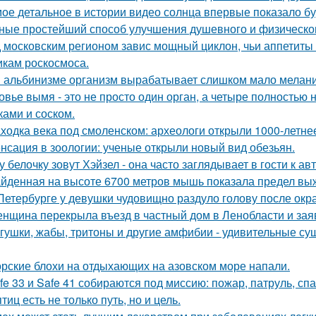
ое детальное в истории видео солнца впервые показало б
ные простейший способ улучшения душевного и физическог
 московским регионом завис мощный циклон, чьи аппетиты
икам роскосмоса.
 альбинизме организм вырабатывает слишком мало меланин
овье вымя - это не просто один орган, а четыре полностью
ками и соском.
ходка века под смоленском: археологи открыли 1000-летнее
нсация в зоологии: ученые открыли новый вид обезьян.
у белочку зовут Хэйзел - она часто заглядывает в гости к ав
йденная на высоте 6700 метров мышь показала предел в
Петербурге у девушки чудовищно раздуло голову после окр
нщина перекрыла въезд в частный дом в Ленобласти и заяв
гушки, жабы, тритоны и другие амфибии - удивительные су
рские блохи на отдыхающих на азовском море напали.
fe 33 и Safe 41 собираются под миссию: пожар, патруль, сп
птиц есть не только путь, но и цель.