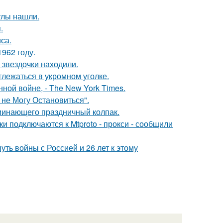
улы нашли.
.
са.
962 году.
 звездочки находили.
лежаться в укромном уголке.
ой войне, - The New York Times.
 не Могу Остановиться".
минающего праздничный колпак.
и подключаются к Mtproto - прокси - сообщили
ть войны с Россией и 26 лет к этому