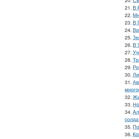
20.
См
21.
В 
22.
Мн
23.
В 
24.
Вр
25.
Зе
26.
В 
27.
Уч
28.
Тр
29.
Ро
30.
Ли
31.
Ав
много
32.
Жи
33.
Но
34.
Aл
cолда
35.
По
36.
Ко