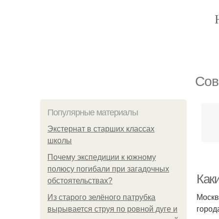
Сов
Популярные материалы
Экстернат в старших классах
школы
Почему экспедиции к южному
полюсу погибали при загадочных
Как
обстоятельствах?
Москв
Из старого зелёного патрубка
город
вырывается струя по ровной дуге и