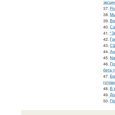
эксце
37.
Ро
38.
Мы
39.
Вр
40.
Са
41.
"З
42.
Го
43.
СШ
44.
Ан
45.
Na
46.
По
бета-
47.
Бр
готов
48.
В 
49.
До
50.
Пр