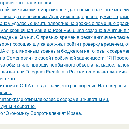
нтрического растяжения.
ссийские химики в морских звездах новые полезные молек
 никогда не позволим Ирану иметь ядерное оружие, - трамп
ачам удалось снизить аллергию на арахис с помощью арахи
мая крошечная машина Peel P50 была создана в Англии в 1
вездные Камни". С древних времен в реках англичане такие
ворят хорошая шутка должна пройти проверку временем, от
А с триллионным военным бюджетом не готовы к современн
на Семенович - о своей необычной зависимости: "Я Просто
sa объяснило природу необычного объекта на марсе, напо
льзователи Telegram Premium в России теперь автоматическ
тестеры.
итания и США всегда знали, что расширение Нато верный пу
ились.
Антарктиде открыли оазис с озерами и животными.
 луны и обратно.
о "Экономику Сопротивления" Ирана.