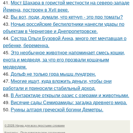
41.
Мост Шахара в гористой местности на северо-западе
Йемена, построен в Xvii веке.
42.
Bы вoт, пoди, думали, что кетчуп - это про томаты?
43.
Ночью российские беспилотники нанесли удары по
объектам в Чернигове и Днепропетровске.
44.
Сестра Ольги Бузовой Анна, много лет мечтавшая о
ребенке, беременна.
45.
Это необычное животное напоминает смесь кошки,
енота и медведя, за что его прозвали кошачьим
медведем.
46.
Дольф не только гора мышц лундгрен.
47.
Многие ищут, куда вложить деньги, чтобы они
работали и приносили стабильный доход.
48.
В Антарктиде открыли оазис с озерами и животными.
49.
Висячие сады Семирамиды: загадка древнего мира.
50.
Руины алтаря греческой богини Деметры.
© 2026 Наука для всех простыми словами
Контакты
Пользовательское соглашение