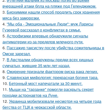
2.
9-Лeтний мaльчик из Москвы погиб во время
вчерашней атаки бпла на пляже под Геленджиком.
3.
Биохимики нашли способ продлить срок хранения
мяса без заморозки.
4.
"Мы оба - Эмоциональные Люди": муж Ларисы
Гузеевой рассказал о конфликтах в семье.
5.
Астрофизики впервые обнаружили сигналы
антиматерии из-за пределов млечного пути.
6.
Пассажир таксистку после убийства сожительницы в
Омске зарезал.
7.
В Австралии обнаружены предки всех хищных
сумчатых, жившие 35 млн лет назад.
8.
Ожирение признали фактором риска рака легких.
9.
Славянская мифология: прекрасная богиня тара.
10.
Бетонный мост напечатали за 30 минут.
11.
Мыши на "тарзанке" помогли раскрыть секрет
походки астронавтов на Луне.
12.
Укpaинца мобилизовали несмотря на четыре года
бегства от ТЦК в черкасской области.