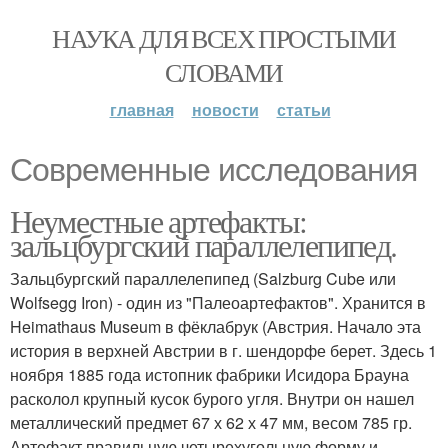
НАУКА ДЛЯ ВСЕХ ПРОСТЫМИ
СЛОВАМИ
главная
новости
статьи
Современные исследования
Неуместные артефакты:
зальцбургский параллелепипед.
Зальцбургский параллелепипед (Salzburg Cube или
Wolfsegg Iron) - один из "Палеоартефактов". Хранится в
Heimathaus Museum в фёклабрук (Австрия. Начало эта
история в верхней Австрии в г. шендорфе берет. Здесь 1
ноября 1885 года истопник фабрики Исидора Брауна
расколол крупный кусок бурого угля. Внутри он нашел
металлический предмет 67 х 62 х 47 мм, весом 785 гр.
Артефакт правильную четырехугольную форму и