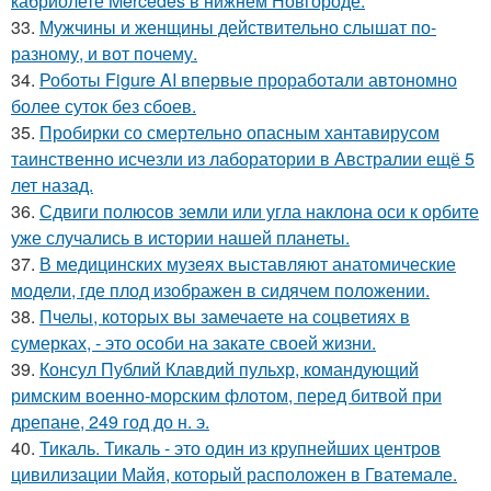
кабриолете Mercedes в нижнем Новгороде.
33.
Мужчины и женщины действительно слышат по-
разному, и вот почему.
34.
Роботы Figure AI впервые проработали автономно
более суток без сбоев.
35.
Пробирки со смертельно опасным хантавирусом
таинственно исчезли из лаборатории в Австралии ещё 5
лет назад.
36.
Сдвиги полюсов земли или угла наклона оси к орбите
уже случались в истории нашей планеты.
37.
В медицинских музеях выставляют анатомические
модели, где плод изображен в сидячем положении.
38.
Пчелы, которых вы замечаете на соцветиях в
сумерках, - это особи на закате своей жизни.
39.
Консул Публий Клавдий пульхр, командующий
римским военно-морским флотом, перед битвой при
дрепане, 249 год до н. э.
40.
Тикаль. Тикаль - это один из крупнейших центров
цивилизации Майя, который расположен в Гватемале.