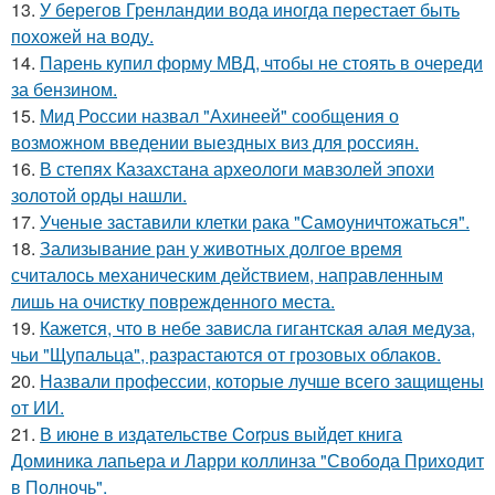
13.
У берегов Гренландии вода иногда перестает быть
похожей на воду.
14.
Парень купил форму МВД, чтобы не стоять в очереди
за бензином.
15.
Мид России назвал "Ахинеей" сообщения о
возможном введении выездных виз для россиян.
16.
В степях Казахстана археологи мавзолей эпохи
золотой орды нашли.
17.
Ученые заставили клетки рака "Самоуничтожаться".
18.
Зализывание ран у животных долгое время
считалось механическим действием, направленным
лишь на очистку поврежденного места.
19.
Кажется, что в небе зависла гигантская алая медуза,
чьи "Щупальца", разрастаются от грозовых облаков.
20.
Назвали профессии, которые лучше всего защищены
от ИИ.
21.
В июне в издательстве Corpus выйдет книга
Доминика лапьера и Ларри коллинза "Свобода Приходит
в Полночь".