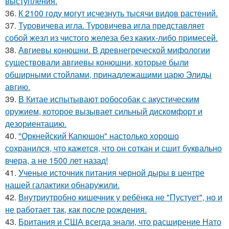
выступления.
36.
К 2100 году могут исчезнуть тысячи видов растений.
37.
Туровичева игла. Туровичева игла представляет
собой жезл из чистого железа без каких-либо примесей.
38.
Авгиевы конюшни. В древнегреческой мифологии
существовали авгиевы конюшни, которые были
обширными стойлами, принадлежащими царю Элиды
авгию.
39.
В Китае испытывают робособак с акустическим
оружием, которое вызывает сильный дискомфорт и
дезориентацию.
40.
"Оркнейский Капюшон" настолько хорошо
сохранился, что кажется, что он соткан и сшит буквально
вчера, а не 1500 лет назад!
41.
Ученые источник питания черной дыры в центре
нашей галактики обнаружили.
42.
Внутриутробно кишечник у ребёнка не "Пустует", но и
не работает так, как после рождения.
43.
Британия и США всегда знали, что расширение Нато