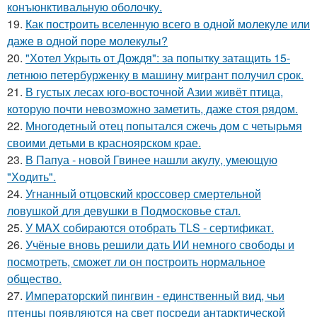
конъюнктивальную оболочку.
19.
Как построить вселенную всего в одной молекуле или
даже в одной поре молекулы?
20.
"Хотел Укрыть от Дождя": за попытку затащить 15-
летнюю петербурженку в машину мигрант получил срок.
21.
В густых лесах юго-восточной Азии живёт птица,
которую почти невозможно заметить, даже стоя рядом.
22.
Многодетный отец попытался сжечь дом с четырьмя
своими детьми в красноярском крае.
23.
В Папуа - новой Гвинее нашли акулу, умеющую
"Ходить".
24.
Угнанный отцовский кроссовер смертельной
ловушкой для девушки в Подмосковье стал.
25.
У MAX собираются отобрать TLS - сертификат.
26.
Учёные вновь решили дать ИИ немного свободы и
посмотреть, сможет ли он построить нормальное
общество.
27.
Императорский пингвин - единственный вид, чьи
птенцы появляются на свет посреди антарктической