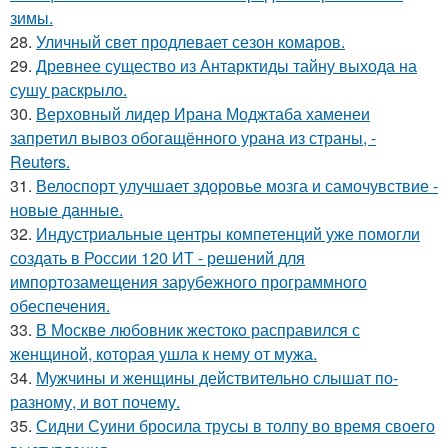
зимы.
28.
Уличный свет продлевает сезон комаров.
29.
Древнее существо из Антарктиды тайну выхода на
сушу раскрыло.
30.
Верховный лидер Ирана Моджтаба хаменеи
запретил вывоз обогащённого урана из страны, -
Reuters.
31.
Велоспорт улучшает здоровье мозга и самочувствие -
новые данные.
32.
Индустриальные центры компетенций уже помогли
создать в России 120 ИТ - решений для
импортозамещения зарубежного программного
обеспечения.
33.
В Москве любовник жестокo расправился с
женщиной, которая ушла к нему от мужа.
34.
Мужчины и женщины действительно слышат по-
разному, и вот почему.
35.
Сидни Суини бросила трусы в толпу во время своего