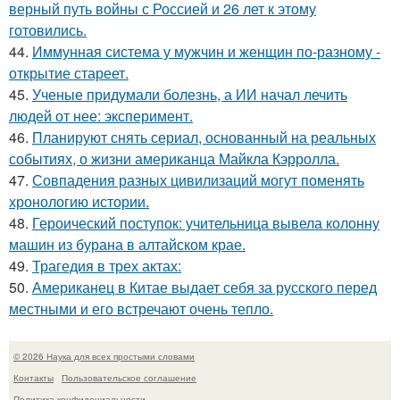
верный путь войны с Россией и 26 лет к этому
готовились.
44.
Иммунная система у мужчин и женщин по-разному -
открытие стареет.
45.
Ученые придумали болезнь, а ИИ начал лечить
людей от нее: эксперимент.
46.
Планируют снять сериал, основанный на реальных
событиях, о жизни американца Майкла Кэрролла.
47.
Совпадения разных цивилизаций могут поменять
хронологию истории.
48.
Героический поступок: учительница вывела колонну
машин из бурана в алтайском крае.
49.
Трагедия в трех актах:
50.
Американец в Китае выдает себя за русского перед
местными и его встречают очень тепло.
© 2026 Наука для всех простыми словами
Контакты
Пользовательское соглашение
Политика конфидециальности