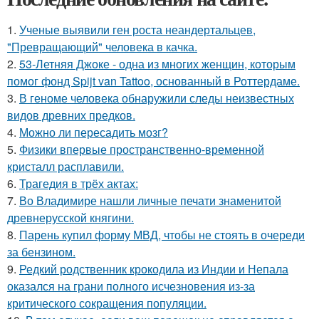
1.
Ученые выявили ген роста неандертальцев,
"Превращающий" человека в качка.
2.
53-Летняя Джоке - одна из многих женщин, которым
помог фонд Spijt van Tattoo, основанный в Роттердаме.
3.
В геноме человека обнаружили следы неизвестных
видов древних предков.
4.
Можно ли пересадить мозг?
5.
Физики впервые пространственно-временной
кристалл расплавили.
6.
Трагедия в трёх актах:
7.
Во Владимире нашли личные печати знаменитой
древнерусской княгини.
8.
Парень купил форму МВД, чтобы не стоять в очереди
за бензином.
9.
Редкий родственник крокодила из Индии и Непала
оказался на грани полного исчезновения из-за
критического сокращения популяции.