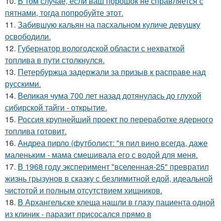
10.
В том случае, если ваш порошок не справляется с
пятнами, тогда попробуйте этот.
11.
Забившую кальян на пасхальном куличе девушку
освободили.
12.
Губернатор вологодской области с нехваткой
топлива в пути столкнулся.
13.
Петербуржца задержали за призыв к расправе над
русскими.
14.
Великая чума 700 лет назад дотянулась до глухой
сибирской тайги - открытие.
15.
Россия крупнейший проект по переработке ядерного
топлива готовит.
16.
Андреа пирло (футболист: "я пил вино всегда, даже
маленьким - мама смешивала его с водой для меня.
17.
В 1968 году эксперимент "вселенная-25" превратил
жизнь грызунов в сказку с безлимитной едой, идеальной
чистотой и полным отсутствием хищников.
18.
В Архангельске клеща нашли в глазу пациента одной
из клиник - паразит присосался прямо в