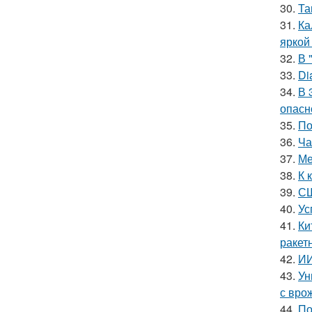
30.
Та
31.
Ка
яркой
32.
В 
33.
Di
34.
В 
опасн
35.
По
36.
Ча
37.
Ме
38.
К 
39.
СШ
40.
Ус
41.
Ки
ракет
42.
ИИ
43.
Ун
с вро
44.
По