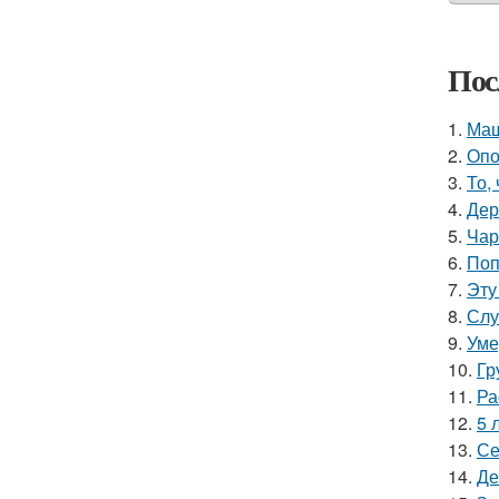
Пос
1.
Маш
2.
Опо
3.
То,
4.
Дер
5.
Чар
6.
Поп
7.
Эту
8.
Слу
9.
Уме
10.
Гр
11.
Ра
12.
5 
13.
Се
14.
Де