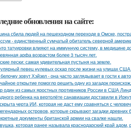
ледние обновления на сайте:
ина сбила людей на пешеходном переходе в Омске, постра
ссум - единственный сумчатый обитатель северной америк
 что татуировки влияют на иммунную систему, в медицине д
евянная арфа возрастом более 3 тысяч лет.
ские пески: самая удивительная пустыня на земле.
улярный певец нулевых оскар после жизни на улицах США 
 белочку зовут Хэйзел - она часто заглядывает в гости к авт
чайное открытие помогло решить одну из загадок происхож
р один из самых яростных противников России в США Линдс
удного ребенка на вертолёте санавиации доставили в Иркут
скрыта черта ИИ, которая не даст ему сравняться с челове
легендарных островов, которые скрывают загадки древних б
кретные документы британской армии на свалке нашли.
вушка, которая ранее называла краснодарский край адом,