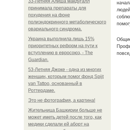
33-Летняя Алиша макдугалл
начал
принимала препараты для
людей
похудения на фоне
соблю
полиэндокринного метаболического
помог
овариального синдрома.
Общие
Украина выполнила лишь 15%
Профи
приоритетных реформ на пути к
повсе
вступлению в евросоюз, - The
Guardian.
53-Летняя Джоке - одна из многих
женщин, которым помог фонд Spijt
van Tattoo, основанный в
Роттердаме.
Это не фотография, а картина!
Жительница Башкирии больше не
может иметь детей после того, как
медики сделали ей аборт на