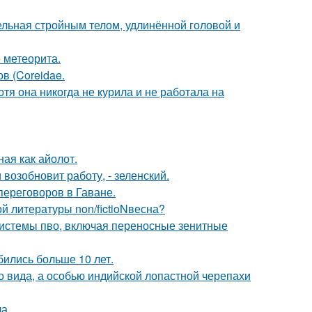
ельная стройным телом, удлинённой головой и
 метеорита.
ов (Coreidae.
тя она никогда не курила и не работала на
ная как айолот.
возобновит работу, - зеленский.
переговоров в Гаване.
 литературы non/fictioNвесна?
системы пво, включая переносные зенитные
бились больше 10 лет.
о вида, а особью индийской лопастной черепахи
а.