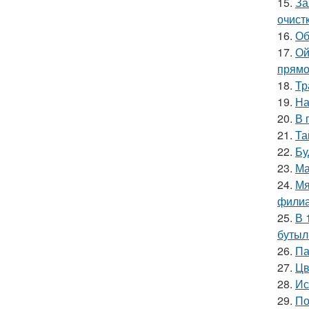
15.
За
очист
16.
Об
17.
Ой
прямо
18.
Тр
19.
На
20.
В 
21.
Та
22.
Бу
23.
Ма
24.
Мя
филиа
25.
В 
бутыл
26.
Па
27.
Цв
28.
Ис
29.
По