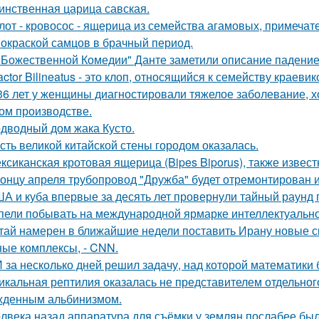
инственная царица савская.
лот - кровосос - ящерица из семейства агамовых, примечат
 окраской самцов в брачный период.
"Божественной Комедии" Данте заметили описание падение
actor Bilineatus - это клоп, относящийся к семейству краевик
36 лет у женщины диагностировали тяжелое заболевание, хо
ом производстве.
дводный дом жака Кусто.
сть великой китайской стены городом оказалась.
ксиканская кротовая ящерица (Bipes Biporus), также извест
концу апреля трубопровод "Дружба" будет отремонтирован и 
А и куба впервые за десять лет провернули тайный раунд 
пели побывать на международной ярмарке интеллектуальной
тай намерен в ближайшие недели поставить Ирану новые 
ные комплексы, - CNN.
 за несколько дней решил задачу, над которой математики 
икальная рептилия оказалась не представителем отдельног
жденным альбинизмом.
лвека назад аппаратура для съёмки у землян послабее был