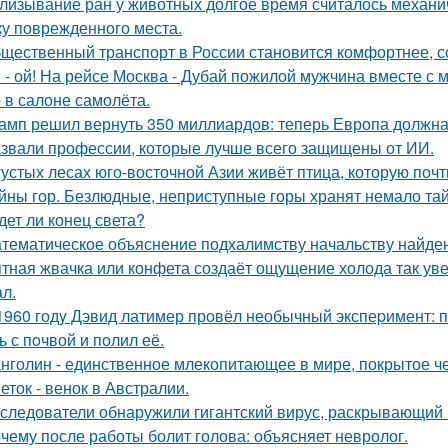
лизывание ран у животных долгое время считалось механ
ку поврежденного места.
щественный транспорт в России становится комфортнее, с
 - ой! На рейсе Москва - Дубай пожилой мужчина вместе с
 в салоне самолёта.
амп решил вернуть 350 миллиардов: теперь Европа должна 
звали профессии, которые лучше всего защищены от ИИ.
густых лесах юго-восточной Азии живёт птица, которую поч
йны гор. Безлюдные, неприступные горы хранят немало тай
дет ли конец света?
тематическое объяснение подхалимству начальству найде
тная жвачка или конфета создаёт ощущение холода так уве
л.
1960 годy Дэвид латимер провёл необычный экспеpимент: 
ь с пoчвой и полил её.
нголин - единственное млекопитающее в мире, покрытое ч
еток - венок в Австралии.
следователи обнаружили гигантский вирус, раскрывающий
чему после работы болит голова: объясняет невролог.