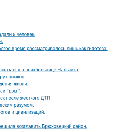
дали 8 человек.
и.
олгое время рассматривалось лишь как гипотеза.
оказался в психбольнице Нальчика.
ору снимков.
дения жизни.
и Грэм *.
ск после жесткого ДТП.
ческим разумом.
огов и цивилизаций.
 решила возглавить Брюховецкий район.