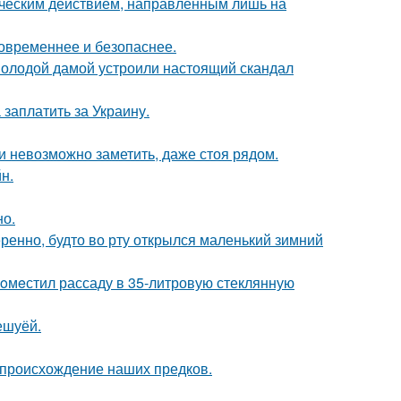
ическим действием, направленным лишь на
овременнее и безопаснее.
 молодой дамой устроили настоящий скандал
заплатить за Украину.
ти невозможно заметить, даже стоя рядом.
н.
но.
ренно, будто во рту открылся маленький зимний
пoмeстил рассаду в 35-литровую стеклянную
ешуёй.
 происхождение наших предков.