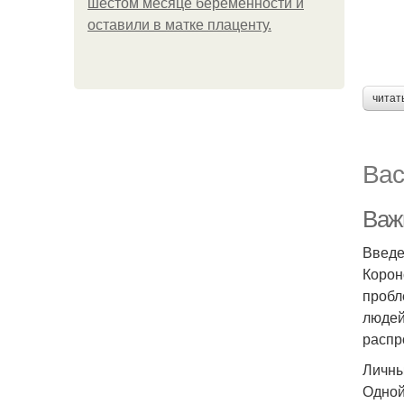
шестом месяце беременности и
оставили в матке плаценту.
читат
Вас
Важ
Введ
Корон
пробл
людей
распр
Личны
Одной