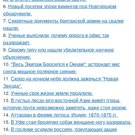
6.
Новый поселок эпохи викингов под Новгородом
обнаружили.
7.
Секретные документы британской армии на свалке
нашли.
8.
Ученые выяснили, почему дорога в офис так
раздражает.
9.
Одному типу нло нашли убедительное научное
объяснение.
10.
"Весь Экипаж Бросился к Окнам": астронавт мкс
сняла мощное полярное сияние.
11.
Скоро на ночном небе должна зажечься "Новая
Звезда".
12.
Ученые срок жизни земли продлили.
13.
В густых лесах юго-восточной Азии живёт птица,
которую почти невозможно заметить, даже стоя рядом.
14.
Аттардан в форме лотоса, Индия, 1870-1875 гг.
15.
В Уфе стая бродячих собак женщине ногу разорвала.
16.
В госдуме осудили россиян, покупающих акции