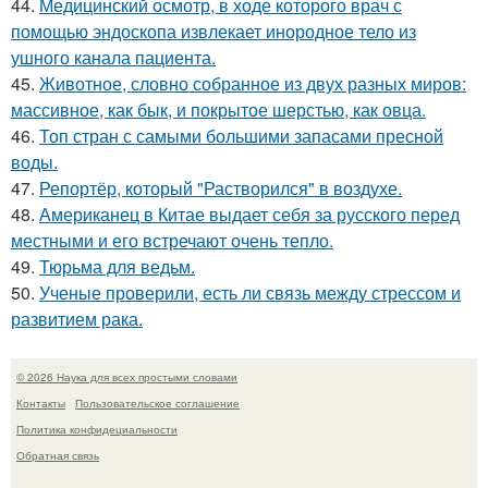
44.
Медицинский осмотр, в ходе которого врач с
помощью эндоскопа извлекает инородное тело из
ушного канала пациента.
45.
Животное, словно собранное из двух разных миров:
массивное, как бык, и покрытое шерстью, как овца.
46.
Топ стран с самыми большими запасами пресной
воды.
47.
Репортёр, который "Растворился" в воздухе.
48.
Американец в Китае выдает себя за русского перед
местными и его встречают очень тепло.
49.
Тюрьма для ведьм.
50.
Ученые проверили, есть ли связь между стрессом и
развитием рака.
© 2026 Наука для всех простыми словами
Контакты
Пользовательское соглашение
Политика конфидециальности
Обратная связь