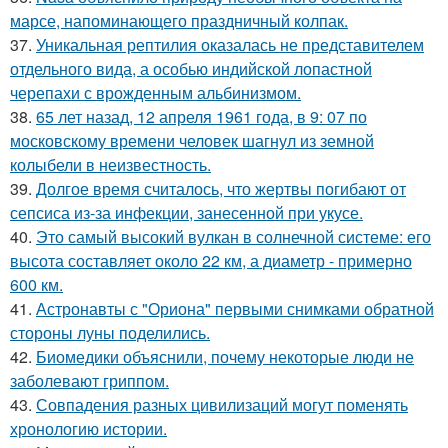
марсе, напоминающего праздничный колпак.
37.
Уникальная рептилия оказалась не представителем
отдельного вида, а особью индийской лопастной
черепахи с врожденным альбинизмом.
38.
65 лет назад, 12 апреля 1961 года, в 9: 07 по
московскому времени человек шагнул из земной
колыбели в неизвестность.
39.
Долгое время считалось, что жертвы погибают от
сепсиса из-за инфекции, занесенной при укусе.
40.
Это самый высокий вулкан в солнечной системе: его
высота составляет около 22 км, а диаметр - примерно
600 км.
41.
Астронавты с "Ориона" первыми снимками обратной
стороны луны поделились.
42.
Биомедики объяснили, почему некоторые люди не
заболевают гриппом.
43.
Совпадения разных цивилизаций могут поменять
хронологию истории.