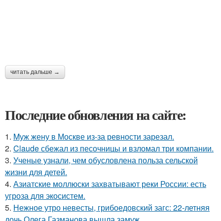
читать дальше →
Последние обновления на сайте:
1.
Mуж жену в Москве из-за ревности зарезал.
2.
Claude сбежал из песочницы и взломал три компании.
3.
Ученые узнали, чем обусловлена польза сельской
жизни для детей.
4.
Азиатские моллюски захватывают реки России: есть
угроза для экосистем.
5.
Нежное утро невесты, грибоедовский загс: 22-летняя
дочь Олега Газманова вышла замуж.