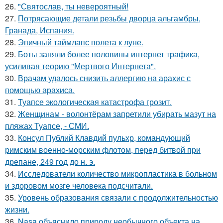
26.
"Святослав, ты невероятный!
27.
Потрясающие детали резьбы дворца альгамбры,
Гранада, Испания.
28.
Эпичный таймлапс полета к луне.
29.
Боты заняли более половины интернет трафика,
усиливая теорию "Мертвого Интернета".
30.
Врачам удалось снизить аллергию на арахис с
помощью арахиса.
31.
Туапсе экологическая катастрофа грозит.
32.
Женщинам - волонтёрам запретили убирать мазут на
пляжах Туапсе, - СМИ.
33.
Консул Публий Клавдий пульхр, командующий
римским военно-морским флотом, перед битвой при
дрепане, 249 год до н. э.
34.
Исследователи количество микропластика в больном
и здоровом мозге человека подсчитали.
35.
Уровень образования связали с продолжительностью
жизни.
36.
Nasa объяснило природу необычного объекта на