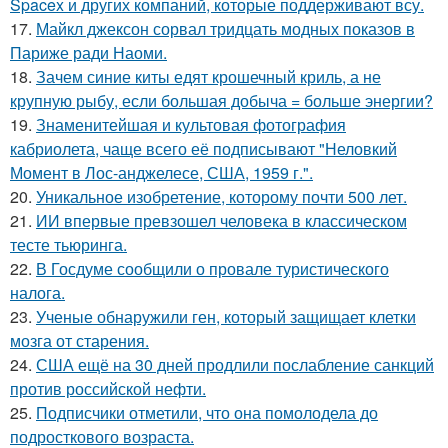
Spacex и других компаний, которые поддерживают всу.
17.
Майкл джексон сорвал тридцать модных показов в
Париже ради Наоми.
18.
Зачем синие киты едят крошечный криль, а не
крупную рыбу, если большая добыча = больше энергии?
19.
Знаменитейшая и культовая фотография
кабриолета, чаще всего её подписывают "Неловкий
Момент в Лос-анджелесе, США, 1959 г.".
20.
Уникальное изобретение, которому почти 500 лет.
21.
ИИ впервые превзошел человека в классическом
тесте тьюринга.
22.
В Госдуме сообщили о провале туристического
налога.
23.
Ученые обнаружили ген, который защищает клетки
мозга от старения.
24.
США ещё на 30 дней продлили послабление санкций
против российской нефти.
25.
Подписчики отметили, что она помолодела до
подросткового возраста.