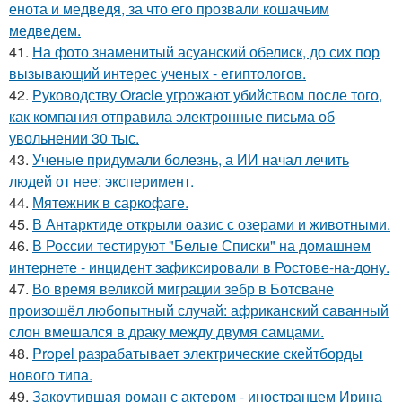
енота и медведя, за что его прозвали кошачьим
медведем.
41.
На фото знаменитый асуанский обелиск, до сих пор
вызывающий интерес ученых - египтологов.
42.
Руководству Oracle угрожают убийством после того,
как компания отправила электронные письма об
увольнении 30 тыс.
43.
Ученые придумали болезнь, а ИИ начал лечить
людей от нее: эксперимент.
44.
Мятежник в саркофаге.
45.
В Антарктиде открыли оазис с озерами и животными.
46.
В России тестируют "Белые Списки" на домашнем
интернете - инцидент зафиксировали в Ростове-на-дону.
47.
Во время великой миграции зебр в Ботсване
произошёл любопытный случай: африканский саванный
слон вмешался в драку между двумя самцами.
48.
Propel разрабатывает электрические скейтборды
нового типа.
49.
Закрутившая роман с актером - иностранцем Ирина