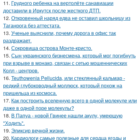
11.
Грудного ребенка на вертолёте санавиации
доставили в Иркутск после жесткого ДТП.
12.
Откровенный наряд едва не оставил школьницу из
Таганрога без аттестата.
13.
Ученые выяснили, почему дорога в офис так
раздражает.
14.
Сокровища острова Монте-кристо.
15.
Сын украинского бизнесмена, который мог погибнуть
при взрыве в монако, связан с сетью мошеннических
Колл - центров.
16.
Teuthowenia Pellucida, или стеклянный кальмар -
редкий глубоководный моллюск, который похож на
пришельца из космоса.
17.
Как построить вселенную всего в одной молекуле или
даже в одной поре молекулы?
18.
В Папуа - новой Гвинее нашли акулу, умеющую
"Ходить".
19.
Эликсир вечной жизни.
20.
Кардиологи самые полезные для сердца ягоды и