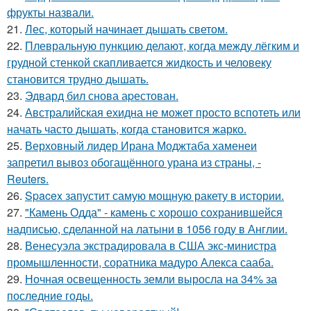
фрукты назвали.
21.
Лес, который начинает дышать светом.
22.
Плевральную пункцию делают, когда между лёгким и
грудной стенкой скапливается жидкость и человеку
становится трудно дышать.
23.
Эдвард бил снова аpестован.
24.
Австралийская ехидна не может просто вспотеть или
начать часто дышать, когда становится жарко.
25.
Верховный лидер Ирана Моджтаба хаменеи
запретил вывоз обогащённого урана из страны, -
Reuters.
26.
Spacex запустит самую мощную ракету в истории.
27.
"Камень Одда" - камень с хорошо сохранившейся
надписью, сделанной на латыни в 1056 году в Англии.
28.
Венесуэла экстрадировала в США экс-министра
промышленности, соратника мадуро Алекса сааба.
29.
Ночная освещенность земли выросла на 34% за
последние годы.