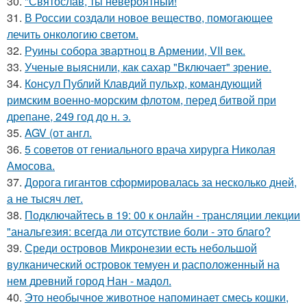
30.
"Святослав, ты невероятный!
31.
В России создали новое вещество, помогающее
лечить онкологию светом.
32.
Руины собора звартноц в Армении, VII век.
33.
Ученые выяснили, как сахар "Включает" зрение.
34.
Консул Публий Клавдий пульхр, командующий
римским военно-морским флотом, перед битвой при
дрепане, 249 год до н. э.
35.
AGV (от англ.
36.
5 советов от гениального врача хирурга Николая
Амосова.
37.
Дорога гигантов сформировалась за несколько дней,
а не тысяч лет.
38.
Подключайтесь в 19: 00 к онлайн - трансляции лекции
"анальгезия: всегда ли отсутствие боли - это благо?
39.
Среди островов Микронезии есть небольшой
вулканический островок темуен и расположенный на
нем древний город Нан - мадол.
40.
Это необычное животное напоминает смесь кошки,