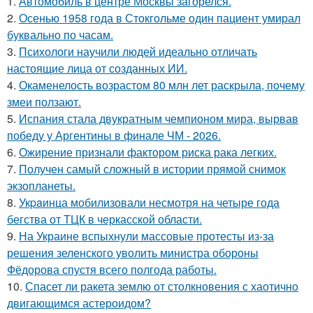
1.
Автомобиль в центре Москвы загорелся.
2.
Осенью 1958 года в Стокгольме один пациент умирал
буквально по часам.
3.
Психологи научили людей идеально отличать
настоящие лица от созданных ИИ.
4.
Окаменелость возрастом 80 млн лет раскрыла, почему
змеи ползают.
5.
Испания стала двукратным чемпионом мира, вырвав
победу у Аргентины в финале ЧМ - 2026.
6.
Ожирение признали фактором риска рака легких.
7.
Получен самый сложный в истории прямой снимок
экзопланеты.
8.
Укpaинца мобилизовали несмотря на четыре года
бегства от ТЦК в черкасской области.
9.
На Украине вспыхнули массовые протесты из-за
решения зеленского уволить министра обороны
Фёдорова спустя всего полгода работы.
10.
Спасет ли ракета землю от столкновения с хаотично
двигающимся астероидом?