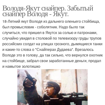
Володя-Якут снайпер. Забытый
снайпер Володя - Якут.
18-Летний якут Володя из дальнего оленьего стойбища,
был промысловик - соболятник. Надо было так
случиться, что пришел в Якутск за солью и патронами,
случайно увидел в столовой по телевизору груды трупов
российских солдат на улицах грозного, дымящиеся танки
и какие-то слова о "Снайперах Дудаева". Врезалось
Володе это в голову, да так сильно, что вернулся охотник
на стойбище, забрал свои заработанные деньги, продал
и намытое золотишко