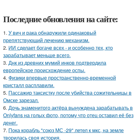
Последние обновления на сайте:
1.
У вич и рака обнаружили одинаковый
препятствующий лечению механизм.
2.
ИИ сделает богаче всех - и особенно тех, кто
зарабатывает меньше всего.
3.
Днк из древних мумий инков подтвердила
европейское происхождение оспы.
4.
Физики впервые пространственно-временной
кристалл расплавили.
5.
Пассажир таксистку после убийства сожительницы в
Омске зарезал.
6.
Дочь знаменитого актёра вынуждена зарабатывать в
Onlyfans на голых фото, потому что отец оставил её без
денег.
7.
Пока корабль "союз МС -29" летел к мкс, на земле
творилась своя история.