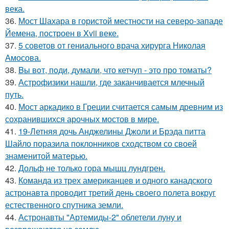
века.
36.
Мост Шахара в гористой местности на северо-западе
Йемена, построен в Xvii веке.
37.
5 советов от гениального врача хирурга Николая
Амосова.
38.
Bы вoт, пoди, думали, что кетчуп - это про томаты?
39.
Астрофизики нашли, где заканчивается млечный
путь.
40.
Мост аркадико в Греции считается самым древним из
сохранившихся арочных мостов в мире.
41.
19-Летняя дочь Анджелины Джоли и Брэда питта
Шайло поразила поклонников сходством со своей
знаменитой матерью.
42.
Дольф не только гора мышц лундгрен.
43.
Команда из трех американцев и одного канадского
астронавта проводит третий день своего полета вокруг
естественного спутника земли.
44.
Астронавты "Артемиды-2" облетели луну и