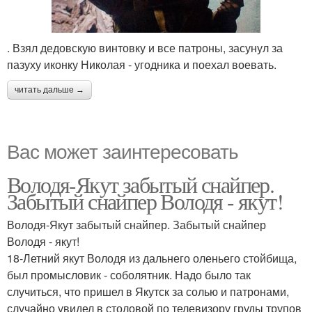
. Взял дедовскую винтовку и все патроны, засунул за
пазуху иконку Николая - угодника и поехал воевать.
читать дальше →
Вас может заинтересовать
Володя-Якут забытый снайпер.
Забытый снайпер Володя - якут!
Володя-Якут забытый снайпер. Забытый снайпер
Володя - якут!
18-Летний якут Володя из дальнего оленьего стойбища,
был промысловик - соболятник. Надо было так
случиться, что пришел в Якутск за солью и патронами,
случайно увидел в столовой по телевизору груды трупов