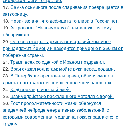
сибирской тайги - открытие.
17.
Самка осьминога после спаривания превращается в
затворницу.
18.
Новак заявил, что дефицита топлива в России нет.
19.
Астрономы "Невозможную" планетную систему
обнаружили.
20.
Остров сокотра - архипелаг в аравийском море
принадлежит Йемену и находится примерно в 350 км от
побережья страны.
21.
Трамп всех со сделкой с Ираном поздравил.
22.
Врач сказал коллегам: мойте руки перед родами.
23.
В Петербурге арестовали врача, обвиняемого в
домогательствах к несовершеннолетней пациентке.
24.
Кадборозавр: морской змей.
25.
Взаимодействие раскалённого металла с водой.
26.
Рост продолжительности жизни обернулся
эпидемией нейродегенеративных заболеваний, с
которыми современная медицина пока справляется с
трудом.