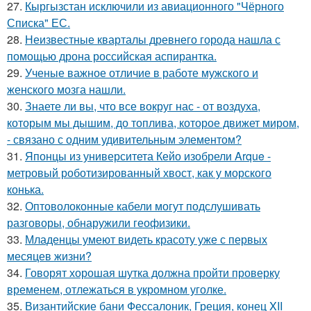
27.
Кыргызстан исключили из авиационного "Чёрного
Списка" ЕС.
28.
Неизвестные кварталы древнего города нашла с
помощью дрона российская аспирантка.
29.
Ученые важное отличие в работе мужского и
женского мозга нашли.
30.
Знаете ли вы, что все вокруг нас - от воздуха,
которым мы дышим, до топлива, которое движет миром,
- связано с одним удивительным элементом?
31.
Японцы из университета Кейо изобрели Arque -
метровый роботизированный хвост, как у морского
конька.
32.
Оптоволоконные кабели могут подслушивать
разговоры, обнаружили геофизики.
33.
Младенцы умеют видеть красоту уже с первых
месяцев жизни?
34.
Говорят хорошая шутка должна пройти проверку
временем, отлежаться в укромном уголке.
35.
Византийские бани Фессалоник, Греция, конец XII