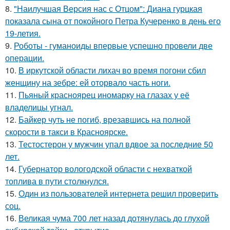
8.
"Наилучшая Версия нас с Отцом": Диана гурцкая
показала сына от покойного Петра Кучеренко в день его
19-летия.
9.
Роботы - гуманоиды впервые успешно провели две
операции.
10.
В иркутской области лихач во время погони сбил
женщину на зебре: ей оторвало часть ноги.
11.
Пьяный красноярец иномарку на глазах у её
владелицы угнал.
12.
Байкер чуть не погиб, врезавшись на полной
скорости в такси в Красноярске.
13.
Тестостерон у мужчин упал вдвое за последние 50
лет.
14.
Губернатор вологодской области с нехваткой
топлива в пути столкнулся.
15.
Один из пользователей интернета решил проверить
соц.
16.
Великая чума 700 лет назад дотянулась до глухой