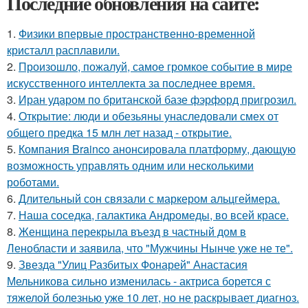
Последние обновления на сайте:
1.
Физики впервые пространственно-временной
кристалл расплавили.
2.
Произошло, пожалуй, самое громкое событие в мире
искусственного интеллекта за последнее время.
3.
Иран ударом по британской базе фэрфорд пригрозил.
4.
Открытие: люди и обезьяны унаследовали смех от
общего предка 15 млн лет назад - открытие.
5.
Компания Brainco анонсировала платформу, дающую
возможность управлять одним или несколькими
роботами.
6.
Длительный сон связали с маркером альцгеймера.
7.
Наша соседка, галактика Андромеды, во всей красе.
8.
Женщина перекрыла въезд в частный дом в
Ленобласти и заявила, что "Мужчины Нынче уже не те".
9.
Звезда "Улиц Разбитых Фонарей" Анастасия
Мельникова сильно изменилась - актриса борется с
тяжелой болезнью уже 10 лет, но не раскрывает диагноз.