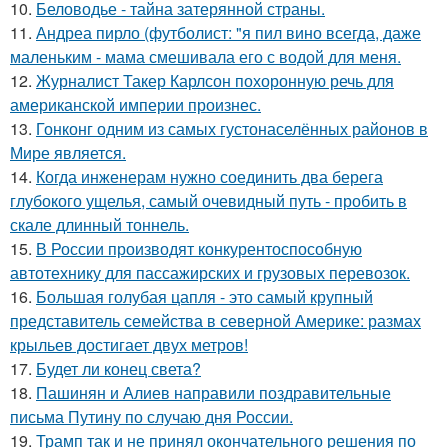
10.
Беловодье - тайна затерянной страны.
11.
Андреа пирло (футболист: "я пил вино всегда, даже
маленьким - мама смешивала его с водой для меня.
12.
Журналист Такер Карлсон похоронную речь для
американской империи произнес.
13.
Гонконг одним из самых густонаселённых районов в
Мире является.
14.
Когда инженерам нужно соединить два берега
глубокого ущелья, самый очевидный путь - пробить в
скале длинный тоннель.
15.
В России производят конкурентоспособную
автотехнику для пассажирских и грузовых перевозок.
16.
Большая голубая цапля - это самый крупный
представитель семейства в северной Америке: размах
крыльев достигает двух метров!
17.
Будет ли конец света?
18.
Пашинян и Алиев направили поздравительные
письма Путину по случаю дня России.
19.
Трамп так и не принял окончательного решения по