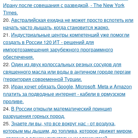
Ирану после совещания с разведкой, - The New York
Times.
20.
Австралийская ехидна не может просто вспотеть или
начать часто дышать, когда становится жарко.
21.
Индустриальные центры компетенций уже помогли
создать в России 120 ИТ - решений для
импортозамещения зарубежного программного
обеспечения.
22.
Один из двух колоссальных резных сосудов для
священного масла или воды в античном городе пергам
(территория современной Турции.
23.
Иран хочет обязать Google, Microsoft, Meta и Amazon
платить за подводные интернет - кабели в ормузском
проливе.
24.
В России открыли математический принцип
разрушения горных пород.
25.
Знаете ли вы, что все вокруг нас - от воздуха,
которым мы дышим, до топлива, которое движет миром,