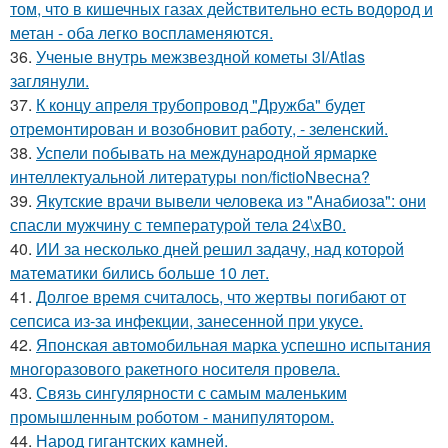
том, что в кишечных газах действительно есть водород и
метан - оба легко воспламеняются.
36.
Ученые внутрь межзвездной кометы 3I/Atlas
заглянули.
37.
К концу апреля трубопровод "Дружба" будет
отремонтирован и возобновит работу, - зеленский.
38.
Успели побывать на международной ярмарке
интеллектуальной литературы non/fictioNвесна?
39.
Якутские врачи вывели человека из "Анабиоза": они
спасли мужчину с температурой тела 24\xB0.
40.
ИИ за несколько дней решил задачу, над которой
математики бились больше 10 лет.
41.
Долгое время считалось, что жертвы погибают от
сепсиса из-за инфекции, занесенной при укусе.
42.
Японская автомобильная марка успешно испытания
многоразового ракетного носителя провела.
43.
Связь сингулярности с самым маленьким
промышленным роботом - манипулятором.
44.
Народ гигантских камней.