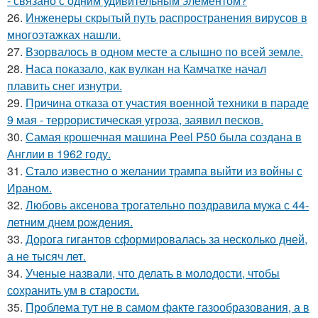
- связано с одним удивительным элементом?
26.
Инженеры скрытый путь распространения вирусов в
многоэтажках нашли.
27.
Взорвалось в одном месте а слышно по всей земле.
28.
Наса показало, как вулкан на Камчатке начал
плавить снег изнутри.
29.
Причина отказа от участия военной техники в параде
9 мая - террористическая угроза, заявил песков.
30.
Самая крошечная машина Peel P50 была создана в
Англии в 1962 году.
31.
Стало известно о желании трампа выйти из войны с
Ираном.
32.
Любовь аксенова трогательно поздравила мужа с 44-
летним днем рождения.
33.
Дорога гигантов сформировалась за несколько дней,
а не тысяч лет.
34.
Ученые назвали, что делать в молодости, чтобы
сохранить ум в старости.
35.
Проблема тут не в самом факте газообразования, а в