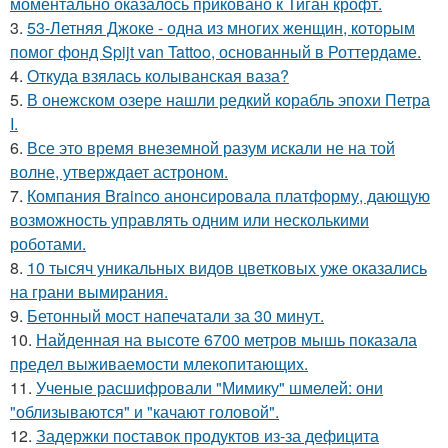
моментально оказалось приковано к Тиган крофт.
3.
53-Летняя Джоке - одна из многих женщин, которым
помог фонд Spijt van Tattoo, основанный в Роттердаме.
4.
Откуда взялась колыванская ваза?
5.
В онежском озере нашли редкий корабль эпохи Петра
I.
6.
Все это время внеземной разум искали не на той
волне, утверждает астроном.
7.
Компания Brainco анонсировала платформу, дающую
возможность управлять одним или несколькими
роботами.
8.
10 тысяч уникальных видов цветковых уже оказались
на грани вымирания.
9.
Бетонный мост напечатали за 30 минут.
10.
Найденная на высоте 6700 метров мышь показала
предел выживаемости млекопитающих.
11.
Ученые расшифровали "Мимику" шмелей: они
"облизываются" и "качают головой".
12.
Задержки поставок продуктов из-за дефицита