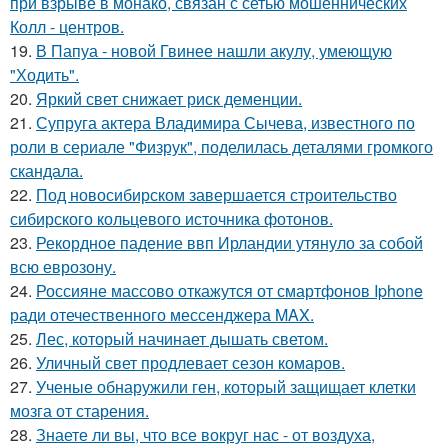
при взрыве в монако, связан с сетью мошеннических
Колл - центров.
19.
В Папуа - новой Гвинее нашли акулу, умеющую
"Ходить".
20.
Яркий свет снижает риск деменции.
21.
Супруга актера Владимира Сычева, известного по
роли в сериале "Физрук", поделилась деталями громкого
скандала.
22.
Под новосибирском завершается строительство
сибирского кольцевого источника фотонов.
23.
Рекордное падение ввп Ирландии утянуло за собой
всю еврозону.
24.
Россияне массово откажутся от смартфонов Iphone
ради отечественного мессенджера MAX.
25.
Лес, который начинает дышать светом.
26.
Уличный свет продлевает сезон комаров.
27.
Ученые обнаружили ген, который защищает клетки
мозга от старения.
28.
Знаете ли вы, что все вокруг нас - от воздуха,