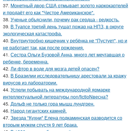
37.
Монетный двор США отмывает золото наркокартелей
и продаёт его как "Чистое Американское".
38.
Ученые объяснили, почему рак сердца - редкость.
39.
В Туапсе третий день тушат пожар на НПЗ, в округе
экологическая катастрофа.
40.
Внутриутробно кишечник у ребёнка не "Пустует", но и
не работает так, как после рождения.
41.
Сестра Ольги Бузовой Анна, много лет мечтавшая о
ребенке, беременна.
42.
Ли фтор в воде для мозга детей опасен?
43.
В Бразилии исследовательницу арестовали за кражу
вирусов из лаборатории.
44.
Успели побывать на международной ярмарке
интеллектуальной литературы non/fictioNвесна?
45.
Дольф не только гора мышц лундгрен.
46.
Народ гигантских камней.
47.
Звезда "Кухни" Елена подкаминская разводится со
вторым мужем спустя 9 лет брака.