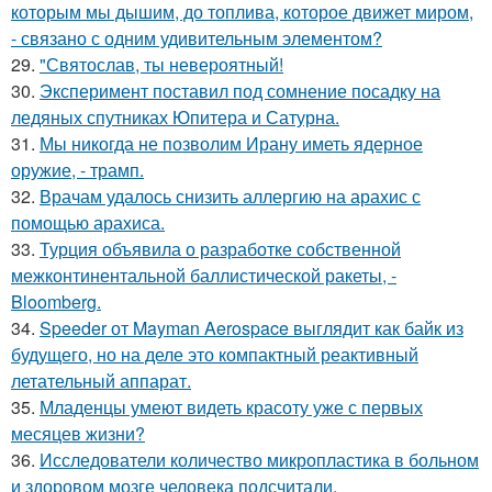
которым мы дышим, до топлива, которое движет миром,
- связано с одним удивительным элементом?
29.
"Святослав, ты невероятный!
30.
Эксперимент поставил под сомнение посадку на
ледяных спутниках Юпитера и Сатурна.
31.
Мы никогда не позволим Ирану иметь ядерное
оружие, - трамп.
32.
Врачам удалось снизить аллергию на арахис с
помощью арахиса.
33.
Турция объявила о разработке собственной
межконтинентальной баллистической ракеты, -
Bloomberg.
34.
Speeder от Mayman Aerospace выглядит как байк из
будущего, но на деле это компактный реактивный
летательный аппарат.
35.
Младенцы умеют видеть красоту уже с первых
месяцев жизни?
36.
Исследователи количество микропластика в больном
и здоровом мозге человека подсчитали.