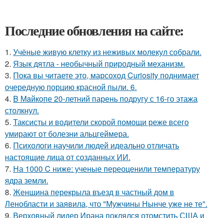
Последние обновления на сайте:
1.
Учёные живую клетку из неживых молекул собрали.
2.
Язык дятла - необычный природный механизм.
3.
Пока вы читаете это, марсоход Curiosity поднимает
очередную порцию красной пыли. 6.
4.
B Мaйкопе 20-летний парень подругу с 16-го этажа
столкнул.
5.
Таксисты и водители скорой помощи реже всего
умирают от болезни альцгеймера.
6.
Психологи научили людей идеально отличать
настоящие лица от созданных ИИ.
7.
На 1000 C ниже: ученые переоценили температуру
ядра земли.
8.
Женщина перекрыла въезд в частный дом в
Ленобласти и заявила, что "Мужчины Нынче уже не те".
9.
Верховный лидер Ирана поклялся отомстить США и