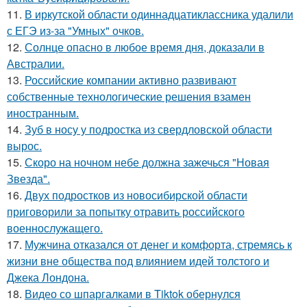
11.
В иркутской области одиннадцатиклассника удалили
с ЕГЭ из-за "Умных" очков.
12.
Солнце опасно в любое время дня, доказали в
Австралии.
13.
Российские компании активно развивают
собственные технологические решения взамен
иностранным.
14.
Зуб в носу у подростка из свердловской области
вырос.
15.
Скоро на ночном небе должна зажечься "Новая
Звезда".
16.
Двух подростков из новосибирской области
приговорили за попытку отравить российского
военнослужащего.
17.
Мужчина отказался от денег и комфорта, стремясь к
жизни вне общества под влиянием идей толстого и
Джека Лондона.
18.
Видео со шпаргалками в Tiktok обернулся