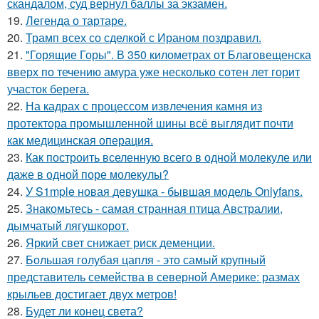
скандалом, суд вернул баллы за экзамен.
19.
Легенда о тартаре.
20.
Трамп всех со сделкой с Ираном поздравил.
21.
"Горящие Горы". В 350 километрах от Благовещенска
вверх по течению амура уже несколько сотен лет горит
участок берега.
22.
На кадрах с процессом извлечения камня из
протектора промышленной шины всё выглядит почти
как медицинская операция.
23.
Как построить вселенную всего в одной молекуле или
даже в одной поре молекулы?
24.
У S1mple новая девушка - бывшая модель Onlyfans.
25.
Знакомьтесь - самая странная птица Австралии,
дымчатый лягушкорот.
26.
Яркий свет снижает риск деменции.
27.
Большая голубая цапля - это самый крупный
представитель семейства в северной Америке: размах
крыльев достигает двух метров!
28.
Будет ли конец света?