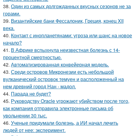
38.
Один из самых долгожданных вкусных сезонов не за
горами.
39.
Византийские бани Фессалоник, Греция, конец XII
века.
40.
Контакт с инопланетянами: угроза или шанс на новое
начало?
41.
В Африке вспыхнула неизвестная болезнь с 14-
процентной смертностью.
42.
Автоматизированная конвейерная модель.
43.
Среди островов Микронезии есть небольшой
вулканический островок темуен и расположенный на
нем древний город Нан - мадол.
44.
Парада не будет?
45.
Руководству Oracle угрожают убийством после того,
как компания отправила электронные письма об
увольнении 30 тыс.
46.
Ученые придумали болезнь, а ИИ начал лечить
людей от нее: эксперимент.