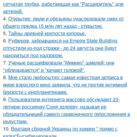
сетчатая трубка, работающая как "Расширитель" для
артерий.
4.
Открытие: люди и обезьяны унаследовали смех от
общего предка 15 млн лет назад - открытие.
5.
Тайны древней крепости копорье.
6.
Руферов, забравшихся на Empire State Building,
отпустили из-под стражи - до 24 августа они будут
находиться под надзором.
7.
Ученые расшифровали "Мимику" шмелей: они
"облизываются" и "качают головой".
8.
Мне стало любопытно: самая известная актриса в
мире взрослого кино заявила, что не против интимной
близости с инопланетянами.
9.
Пользователи интернета массово обсуждают 23-
летнюю россиянку Соня золоеву, называя ее
обладательницей самого гармоничного телосложения в
индустрии.
10.
Вратаря сборной Украины по хоккею " прямо с
катка"Бусифицировали.