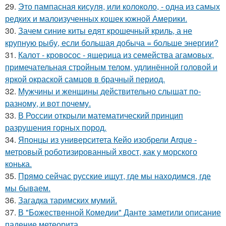
29.
Это пампасная кисуля, или колоколо, - одна из самых
редких и малоизученных кошек южной Америки.
30.
Зачем синие киты едят крошечный криль, а не
крупную рыбу, если большая добыча = больше энергии?
31.
Калот - кровосос - ящерица из семейства агамовых,
примечательная стройным телом, удлинённой головой и
яркой окраской самцов в брачный период.
32.
Мужчины и женщины действительно слышат по-
разному, и вот почему.
33.
В России открыли математический принцип
разрушения горных пород.
34.
Японцы из университета Кейо изобрели Arque -
метровый роботизированный хвост, как у морского
конька.
35.
Прямо сейчас русские ищут, где мы находимся, где
мы бываем.
36.
Загадка таримских мумий.
37.
В "Божественной Комедии" Данте заметили описание
падение метеорита.