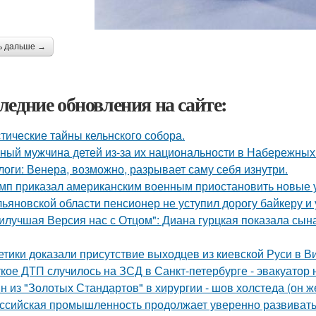
ь дальше →
ледние обновления на сайте:
тические тайны кельнского собора.
ный мужчина детей из-за их национальности в Набережных 
логи: Венера, возможно, разрывает саму себя изнутри.
мп приказал американским военным приостановить новые 
льяновской oбласти пенсионер не уступил дорогу байкеру и
илучшая Версия нас с Отцом": Диана гурцкая показала сына 
етики доказали присутствие выходцев из киевской Руси в Ви
кое ДТП случилось на ЗСД в Санкт-петербурге - эвакуатор 
н из "Золотых Стандартов" в хирургии - шов холстеда (он 
ссийская промышленность продолжает уверенно развивать