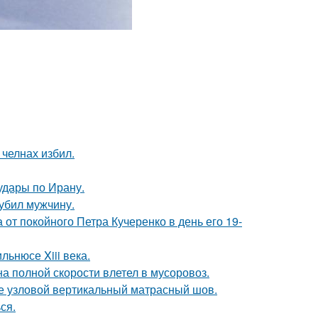
челнах избил.
удары по Ирану.
 убил мужчину.
от покойного Петра Кучеренко в день его 19-
льнюсе Xiii века.
на полной скорости влетел в мусоровоз.
же узловой вертикальный матрасный шов.
ся.