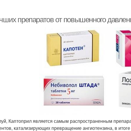
учших препаратов от повышенного давлен
уй, Каптоприл является самым распространенным препарат
нтов, катализирующих превращение ангиотензина, в итог