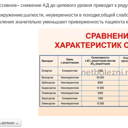
ссивное» снижение АД до целевого уровня приводит к ряд
окружению;шаткости, неуверенности в походке;общей слаб
вления значительно уменьшают приверженность пациента к
ь дальше →