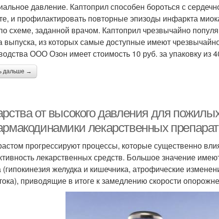
иальное давление. Каптоприл способен бороться с сердечн
те, и профилактировать повторные эпизоды инфаркта миока
 по схеме, заданной врачом. Каптоприл чрезвычайно популя
 выпуска, из которых самые доступные имеют чрезвычайно 
водства ООО Озон имеет стоимость 10 руб. за упаковку из 40
ь дальше →
арства от высокого давления для пожилы
армакодинамики лекарственных препарат
растом прогрессируют процессы, которые существенно влияю
тивность лекарственных средств. Большое значение имею
а (гипокинезия желудка и кишечника, атрофические изменен
тока), приводящие в итоге к замедлению скорости опорожн