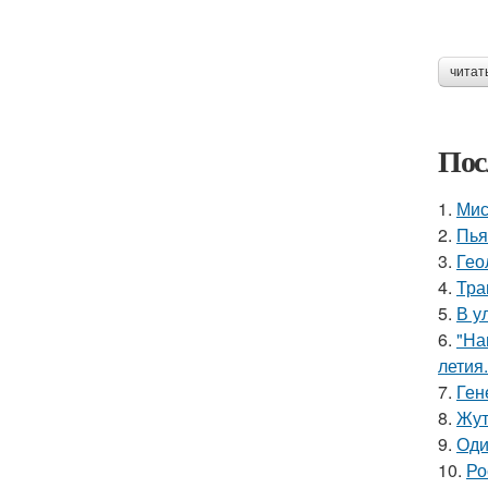
читат
Пос
1.
Мис
2.
Пья
3.
Гео
4.
Тра
5.
В у
6.
"На
летия.
7.
Ген
8.
Жут
9.
Оди
10.
Ро