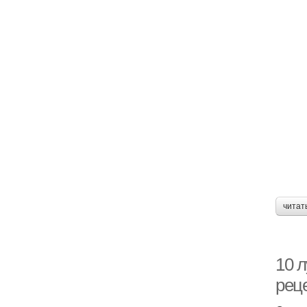
читат
10 
реце