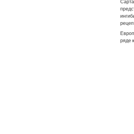
Сарта
предс
ингиб
рецеп
Европ
ряде 