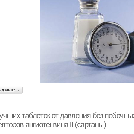
ь дальше →
лучших таблеток от давления без побочн
пторов ангиотензина ІІ (сартаны)