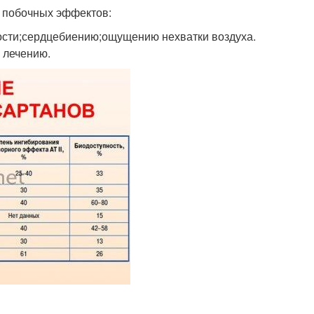
у побочных эффектов:
ости;сердцебиению;ощущению нехватки воздуха.
 лечению.