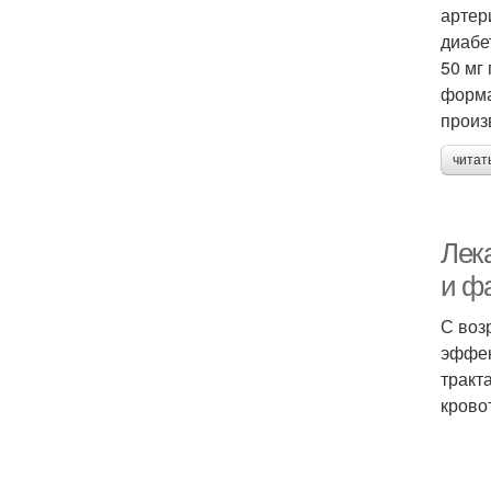
артер
диабе
50 мг
форма
произ
читат
Лек
и ф
С воз
эффек
тракт
крово