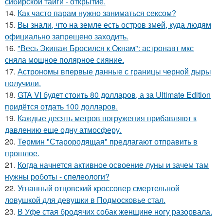
сибирской тайги - открытие.
14.
Как часто парам нужно заниматься сексом?
15.
Вы знали, что на земле есть остров змей, куда людям
официально запрещено заходить.
16.
"Весь Экипаж Бросился к Окнам": астронавт мкс
сняла мощное полярное сияние.
17.
Астрономы впервые данные с границы черной дыры
получили.
18.
GTA VI будет стоить 80 долларов, а за Ultimate Edition
придётся отдать 100 долларов.
19.
Каждые десять метров погружения прибавляют к
давлению еще одну атмосферу.
20.
Термин "Старородящая" предлагают отправить в
прошлое.
21.
Когда начнется активное освоение луны и зачем там
нужны роботы - спелеологи?
22.
Угнанный отцовский кроссовер смертельной
ловушкой для девушки в Подмосковье стал.
23.
В Уфе стая бродячих собак женщине ногу разорвала.