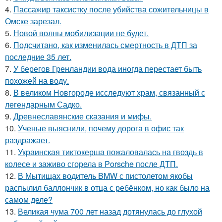
4.
Пассажир таксистку после убийства сожительницы в
Омске зарезал.
5.
Новой волны мобилизации не будет.
6.
Подсчитано, как изменилась смертность в ДТП за
последние 35 лет.
7.
У берегов Гренландии вода иногда перестает быть
похожей на воду.
8.
В великом Новгороде исследуют храм, связанный с
легендарным Садко.
9.
Древнеславянские сказания и мифы.
10.
Ученые выяснили, почему дорога в офис так
раздражает.
11.
Украинская тиктокерша пожаловалась на гвоздь в
колесе и заживо сгорела в Porsche после ДТП.
12.
В Мытищах водитель BMW с пистолетом якобы
распылил баллончик в отца с ребёнком, но как было на
самом деле?
13.
Великая чума 700 лет назад дотянулась до глухой