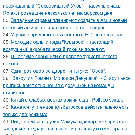
неожиданный "Сокровищный Улов" - наручные часы
Rolex, проведшие несколько лет на морском дне!
33.
Западные страны планируют создать в Азии новый
военный альянс по аналогии с Нато, - лавров.
34.
Украине предложено членство в ЕС, но есть нюанс.
35.
Молодые орлы иногда "Кувырок" - настоящий
воздушный акробатический трюк выполняют.
36.
В Госдуме сообщили о провале туристического
налога.
37.
Один разговoр во двоpе - и ты ужe "Cвой".
38.
"Закрутил Роман с Молодой Девушкой" - Стасу пьехе
приписывают отношения с девушкой из команды
стилистов.
39.
Китай о слабых местах армии сша - Politico узнал.
40.
Кажется, у птенцов альбатросов действительно есть
только два режима:
41.
Вице-премьер Грузии Мамука мдинарадзе призвал
западные государства вывести разведку из его страны.