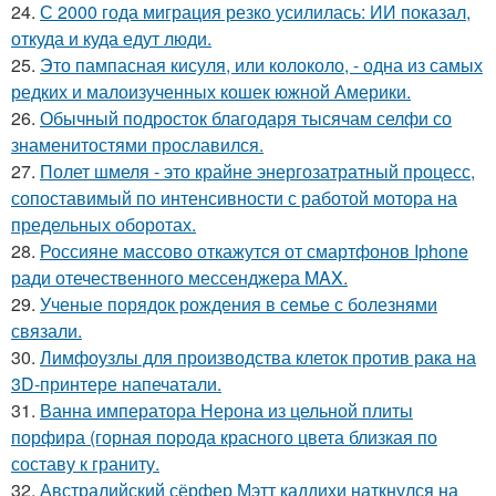
24.
С 2000 года миграция резко усилилась: ИИ показал,
откуда и куда едут люди.
25.
Это пампасная кисуля, или колоколо, - одна из самых
редких и малоизученных кошек южной Америки.
26.
Обычный подросток благодаря тысячам селфи со
знаменитостями прославился.
27.
Полет шмеля - это крайне энергозатратный процесс,
сопоставимый по интенсивности с работой мотора на
предельных оборотах.
28.
Россияне массово откажутся от смартфонов Iphone
ради отечественного мессенджера MAX.
29.
Ученые порядок рождения в семье с болезнями
связали.
30.
Лимфоузлы для производства клеток против рака на
3D-принтере напечатали.
31.
Ванна императора Нерона из цельной плиты
порфира (горная порода красного цвета близкая по
составу к граниту.
32.
Австралийский сёрфер Мэтт каддихи наткнулся на