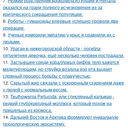
7.
Редкий родственник крокодила из Индии и Непала
оказался на грани полного исчезновения из-за
критического сокращения популяции.
8.
Роботы - гуманоиды впервые успешно провели две
операции.
9.
Ученые измерили эмпатию у крыс и сравнили их с
людьми.
10.
Ураган в нижегородской области - погибла
пятилетняя девочка, ещё несколько человек пострадали.
11.
Застывшее среди коралловых рифов тело кажется
медитирующим, но струйка воздуха изо рта выдает
сложный процесс борьбы с плавучестью.
12.
Скрытый жир связали с ускоренным старением даже
у людей с нормальным весом.
13.
Teuthowenia Pellucida, или стеклянный кальмар -
редкий глубоководный моллюск, который похож на
пришельца из космоса.
14.
Дальний Восток и Арктика формируют уникальную
технологическую экосистему.