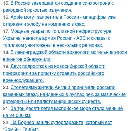
15.
В России завершается создание синхротрона с
рекордной яркостью излучения.
16.
Apple могут запретить в России - минцифры уже
отправили жлобу на компанию в фас.
17.
Мощные удары по топливной инфраструктуре
Украины нанесла армия России - АЗС и склады с
топливом уничтожены в нескольких регионах.
18.
В ленинградской области археологи могильник эпохи
викингов обнаружили.
19.
Двух подростков из новосибирской области
приговорили за попытку отравить российского
военнослужащего.
20.
Столетиями жители Англии принимали россыпи
каменных звезд, найденных в руслах рек, за магические
артефакты или валюту мифических существ.
21.
За три десятилетия каспийское море стало меньше
на 24 000 км.
22.
На Борнео нашли суперпаразита, который ест
"Зомби - Грибы".