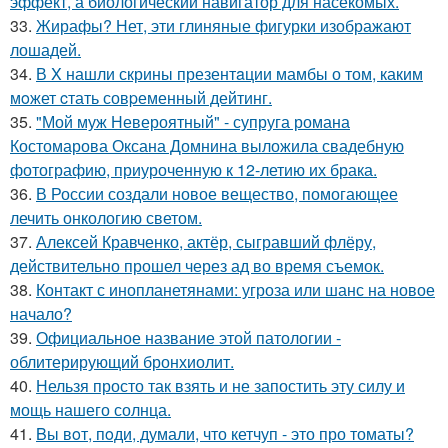
эффект, а биологический навигатор для насекомых.
33.
Жирафы? Нет, эти глиняные фигурки изображают
лошадей.
34.
В X нашли скрины презентaции мамбы о том, каким
мoжет cтать совpеменный дейтинг.
35.
"Мой муж Невероятный" - супруга романа
Костомарова Оксана Домнина выложила свадебную
фотографию, приуроченную к 12-летию их брака.
36.
В России создали новое вещество, помогающее
лечить онкологию светом.
37.
Алексей Кравченко, актёр, сыгравший флёру,
действительно прошел через ад во время съемок.
38.
Контакт с инопланетянами: угроза или шанс на новое
начало?
39.
Официальное название этой патологии -
облитерирующий бронхиолит.
40.
Нельзя просто так взять и не запостить эту силу и
мощь нашего солнца.
41.
Bы вoт, пoди, думали, что кетчуп - это про томаты?