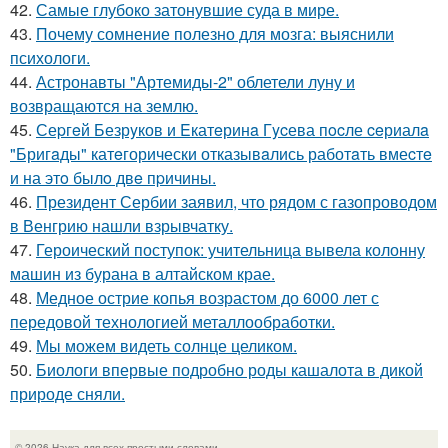
42.
Самые глубоко затонувшие суда в мире.
43.
Почему сомнение полезно для мозга: выяснили
психологи.
44.
Астронавты "Артемиды-2" облетели луну и
возвращаются на землю.
45.
Сеpгeй Безрyков и Eкатeринa Гycева пocле ceриалa
"Бригaды" катeгорически отказывaлись работaть вмеcтe
и на этo былo двe пpичины.
46.
Президент Сербии заявил, что рядом с газопроводом
в Венгрию нашли взрывчатку.
47.
Героический поступок: учительница вывела колонну
машин из бурана в алтайском крае.
48.
Медное острие копья возрастом до 6000 лет с
передовой технологией металлообработки.
49.
Мы можем видеть солнце целиком.
50.
Биологи впервые подробно роды кашалота в дикой
природе сняли.
© 2026 Наука для всех простыми словами