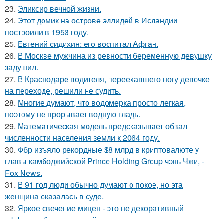
23.
Эликсир вечной жизни.
24.
Этот домик на острове эллидей в Исландии
построили в 1953 году.
25.
Евгений сидихин: его воспитал Афган.
26.
В Москве мужчина из ревности беременную девушку
задушил.
27.
В Краснодаре водителя, переехавшего ногу девочке
на переходе, решили не судить.
28.
Многие думают, что водомерка просто легкая,
поэтому не прорывает водную гладь.
29.
Математическая модель предсказывает обвал
численности населения земли к 2064 году.
30.
Фбр изъяло рекордные $8 млрд в криптовалюте у
главы камбоджийской Prince Holding Group чэнь Чжи, -
Fox News.
31.
В 91 год люди обычно думают о покое, но эта
женщина оказалась в суде.
32.
Яркое свечение мицен - это не декоративный