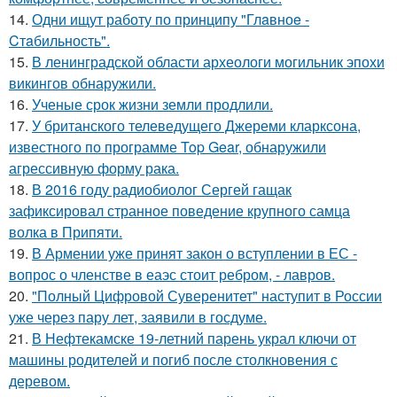
14.
Одни ищут работу по принципу "Глaвноe -
Cтaбильность".
15.
В ленинградской области археологи могильник эпохи
викингов обнаружили.
16.
Ученые срок жизни земли продлили.
17.
У британского телеведущего Джереми кларксона,
известного по программе Top Gear, обнаружили
агрессивную форму рака.
18.
В 2016 году радиобиолог Сергей гащак
зафиксировал странное поведение крупного самца
волка в Припяти.
19.
В Армении уже принят закон о вступлении в ЕС -
вопрос о членстве в еаэс стоит ребром, - лавров.
20.
"Полный Цифровой Суверенитет" наступит в России
уже через пару лет, заявили в госдуме.
21.
В Нефтекамске 19-летний парень украл ключи от
машины родителей и погиб после столкновения с
деревом.