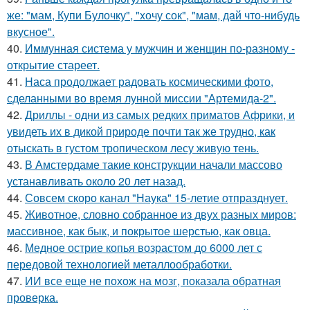
же: "мам, Купи Булочку", "xочу сок", "мам, дaй что-нибудь
вкусное".
40.
Иммунная система у мужчин и женщин по-разному -
открытие стареет.
41.
Наса продолжает радовать космическими фото,
сделанными во время лунной миссии "Артемида-2".
42.
Дриллы - одни из самых редких приматов Африки, и
увидеть их в дикой природе почти так же трудно, как
отыскать в густом тропическом лесу живую тень.
43.
В Амстердаме такие конструкции начали массово
устанавливать около 20 лет назад.
44.
Совсем скоро канал "Наука" 15-летие отпразднует.
45.
Животное, словно собранное из двух разных миров:
массивное, как бык, и покрытое шерстью, как овца.
46.
Медное острие копья возрастом до 6000 лет с
передовой технологией металлообработки.
47.
ИИ все еще не похож на мозг, показала обратная
проверка.