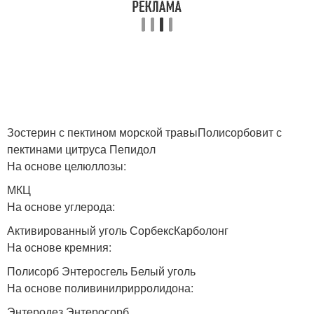
Зостерин с пектином морской травыПолисорбовит с
пектинами цитруса Пепидол
На основе целюллозы:
МКЦ
На основе углерода:
Активированный уголь СорбексКарболонг
На основе кремния:
Полисорб Энтеросгель Белый уголь
На основе поливинилрирролидона:
Энтеродез Энтеросорб