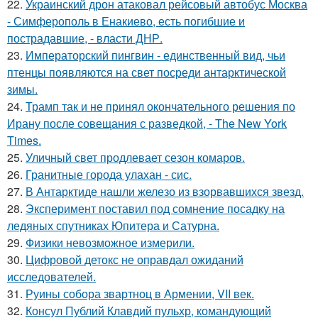
22.
Украинский дрон атаковал рейсовый автобус Москва
- Симферополь в Енакиево, есть погибшие и
пострадавшие, - власти ДНР.
23.
Императорский пингвин - единственный вид, чьи
птенцы появляются на свет посреди антарктической
зимы.
24.
Трамп так и не принял окончательного решения по
Ирану после совещания с разведкой, - The New York
Times.
25.
Уличный свет продлевает сезон комаров.
26.
Гранитные города улахан - сис.
27.
В Антарктиде нашли железо из взорвавшихся звезд.
28.
Эксперимент поставил под сомнение посадку на
ледяных спутниках Юпитера и Сатурна.
29.
Физики невозможное измерили.
30.
Цифровой детокс не оправдал ожиданий
исследователей.
31.
Руины собора звартноц в Армении, VII век.
32.
Консул Публий Клавдий пульхр, командующий