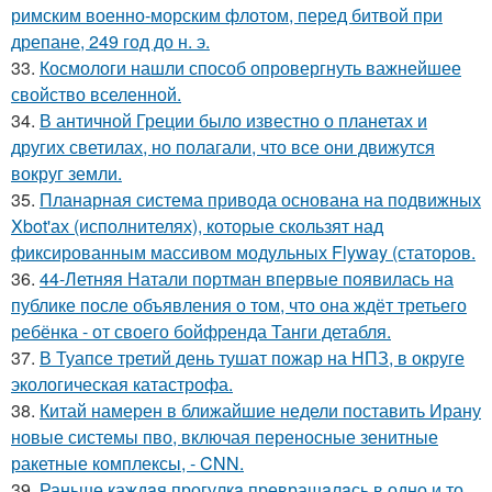
римским военно-морским флотом, перед битвой при
дрепане, 249 год до н. э.
33.
Космологи нашли способ опровергнуть важнейшее
свойство вселенной.
34.
В античной Греции было известно о планетах и
других светилах, но полагали, что все они движутся
вокруг земли.
35.
Планарная система привода основана на подвижных
Xbot'ах (исполнителях), которые скользят над
фиксированным массивом модульных Flyway (статоров.
36.
44-Летняя Натали портман впервые появилась на
публике после объявления о том, что она ждёт третьего
ребёнка - от своего бойфренда Танги детабля.
37.
В Туапсе третий день тушат пожар на НПЗ, в округе
экологическая катастрофа.
38.
Китай намерен в ближайшие недели поставить Ирану
новые системы пво, включая переносные зенитные
ракетные комплексы, - CNN.
39.
Раньше каждaя прогулкa превращaлaсь в одно и то