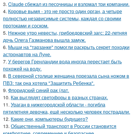
3.
Claude сбежал из песочницы и взломал три компании.
4.
Коровье вымя - это не просто один орган, а четыре
полностью независимые системы, каждая со своими
протоками и соском.
5.
Нежное утро невесты, грибоедовский загс: 22-летняя
дочь Олега Газманова вышла замуж.
6.
Мыши на "тарзанке" помогли раскрыть секрет походки
астронавтов на Луне.
7.
У берегов Гренландии вода иногда перестает быть
похожей на воду.
8.
В северной столице женщина порезала сына ножом в
ПВЗ: так она хотела "Защитить Ребенка".
9.
Флоридский синий рак (лат.
10.
Как выглядят светофоры в разных странах.
11.
Ураган в нижегородской области - погибла
пятилетняя девочка, ещё несколько человек пострадали.
12.
Какие они, компьютеры будущего?
13.
Общественный транспорт в России становится
комфортнее, современнее и безопаснее.