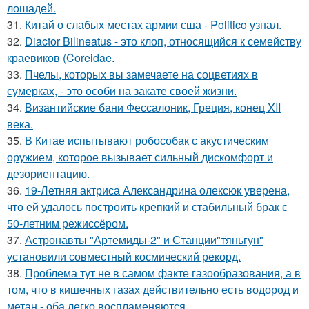
лошадей.
31.
Китай о слабых местах армии сша - Politico узнал.
32.
Diactor Bilineatus - это клоп, относящийся к семейству
краевиков (Coreidae.
33.
Пчелы, которых вы замечаете на соцветиях в
сумерках, - это особи на закате своей жизни.
34.
Византийские бани Фессалоник, Греция, конец XII
века.
35.
В Китае испытывают робособак с акустическим
оружием, которое вызывает сильный дискомфорт и
дезориентацию.
36.
19-Летняя актриса Александрина олексюк уверена,
что ей удалось построить крепкий и стабильный брак с
50-летним режиссёром.
37.
Астронавты "Артемиды-2" и Станции"тяньгун"
установили совместный космический рекорд.
38.
Проблема тут не в самом факте газообразования, а в
том, что в кишечных газах действительно есть водород и
метан - оба легко воспламеняются.