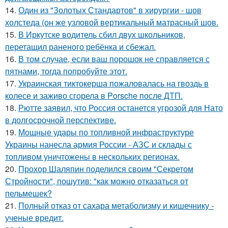
14.
Один из "Золотых Стандартов" в хирургии - шов
холстеда (он же узловой вертикальный матрасный шов.
15.
В Иркутске водитель сбил двух школьников,
перетащил раненого ребёнка и сбежал.
16.
В том случае, если ваш порошок не справляется с
пятнами, тогда попробуйте этот.
17.
Украинская тиктокерша пожаловалась на гвоздь в
колесе и заживо сгорела в Porsche после ДТП.
18.
Рютте заявил, что Россия останется угрозой для Нато
в долгосрочной перспективе.
19.
Мощные удары по топливной инфраструктуре
Украины нанесла армия России - АЗС и склады с
топливом уничтожены в нескольких регионах.
20.
Прохор Шаляпин поделился своим "Секретом
Стройности", пошутив: "как можно отказаться от
пельмешек?
21.
Полный отказ от сахара метаболизму и кишечнику -
ученые вредит.