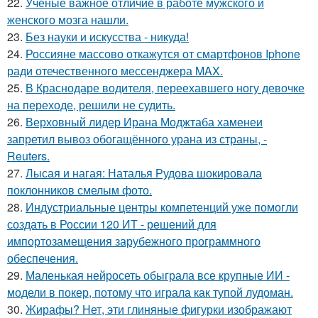
22.
Ученые важное отличие в работе мужского и
женского мозга нашли.
23.
Без науки и искусства - никуда!
24.
Россияне массово откажутся от смартфонов Iphone
ради отечественного мессенджера MAX.
25.
В Краснодаре водителя, переехавшего ногу девочке
на переходе, решили не судить.
26.
Верховный лидер Ирана Моджтаба хаменеи
запретил вывоз обогащённого урана из страны, -
Reuters.
27.
Лысая и нагая: Наталья Рудова шокировала
поклонников смелым фото.
28.
Индустриальные центры компетенций уже помогли
создать в России 120 ИТ - решений для
импортозамещения зарубежного программного
обеспечения.
29.
Маленькая нейросеть обыграла все крупные ИИ -
модели в покер, потому что играла как тупой лудоман.
30.
Жирафы? Нет, эти глиняные фигурки изображают