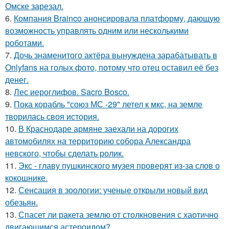
Омске зарезал.
6.
Компания Brainco анонсировала платформу, дающую
возможность управлять одним или несколькими
роботами.
7.
Дочь знаменитого актёра вынуждена зарабатывать в
Onlyfans на голых фото, потому что отец оставил её без
денег.
8.
Лес иероглифов. Sacro Bosco.
9.
Пока корабль "союз МС -29" летел к мкс, на земле
творилась своя история.
10.
В Краснодаре армяне заехали на дорогих
автомобилях на территорию собора Александра
невского, чтобы сделать ролик.
11.
Экс - главу пушкинского музея проверят из-за слов о
кокошнике.
12.
Сенсация в зоологии: ученые открыли новый вид
обезьян.
13.
Спасет ли ракета землю от столкновения с хаотично
двигающимся астероидом?