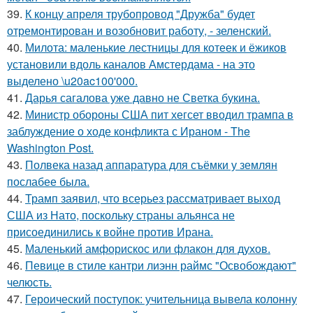
39.
К концу апреля трубопровод "Дружба" будет
отремонтирован и возобновит работу, - зеленский.
40.
Милота: маленькие лестницы для котеек и ёжиков
установили вдоль каналов Амстердама - на это
выделено \u20ac100'000.
41.
Дарья сагалова уже давно не Светка букина.
42.
Министр обороны США пит хегсет вводил трампа в
заблуждение о ходе конфликта с Ираном - The
Washington Post.
43.
Полвека назад аппаратура для съёмки у землян
послабее была.
44.
Трамп заявил, что всерьез рассматривает выход
США из Нато, поскольку страны альянса не
присоединились к войне против Ирана.
45.
Маленький амфорискос или флакон для духов.
46.
Певице в стиле кантри лиэнн раймс "Освобождают"
челюсть.
47.
Героический поступок: учительница вывела колонну