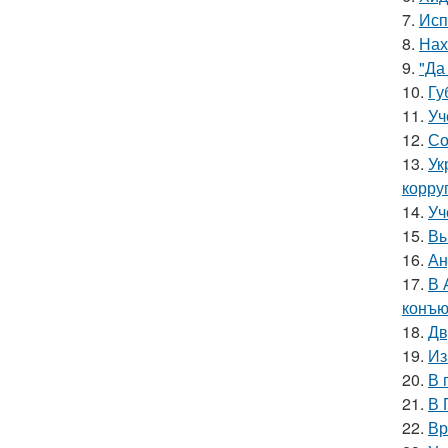
7.
Исп
8.
Нах
9.
"Да
10.
Гу
11.
Уч
12.
Со
13.
Ук
корру
14.
Уч
15.
Вы
16.
Ан
17.
В 
конъю
18.
Дв
19.
Из
20.
В 
21.
В 
22.
Вр