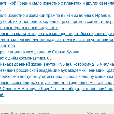
античной Греции было известно о планетах и других светилах
.
ало известно о желании трампа выйти из войны с Ираном.
ухи об их отношениях ходили ещё со времён совместной ра
тян выступал в роли ведущего.
еные назвали, что делать в молодости, чтобы сохранить ум 
лота: маленькие лестницы для котеек и ёжиков установили
c100'000.
рья сагалова уже давно не Светка букина.
ех с днём космонавтики. 65.
изнаки древней жизни внутри Рубина, которому 2, 5 миллиа
езидент российской академии наук академик Геннадий Крас
роический поступок: учительница вывела колонну машин из 
еные выяснили, как отпуск влияет на здоровье мозга и серд
й Слишком Натянули Лицо" - в сети обсуждают внешний ви
ой.
онтакты
Пользовательское соглашение
Обратная связь