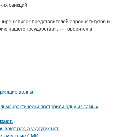
ких санкций
ширен список представителей евроинститутов и
ию нашего государства», — говорится в
урлящие волны.
ильма фактически построили одну из самых
лзают.
вают рак, а у других нет.
е - местные СМИ.