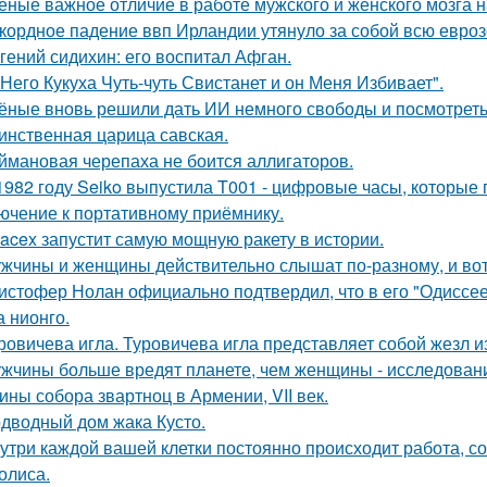
еные важное отличие в работе мужского и женского мозга 
кордное падение ввп Ирландии утянуло за собой всю евроз
гений сидихин: его воспитал Афган.
 Него Кукуха Чуть-чуть Свистанет и он Меня Избивает".
ёные вновь решили дать ИИ немного свободы и посмотреть
инственная царица савская.
ймановая черепаха не боится аллигаторов.
1982 году Seiko выпустила T001 - цифровые часы, которые
ючение к портативному приёмнику.
acex запустит самую мощную ракету в истории.
жчины и женщины действительно слышат по-разному, и вот
истофер Нолан официально подтвердил, что в его "Одиссее
а нионго.
ровичева игла. Туровичева игла представляет собой жезл из
жчины больше вредят планете, чем женщины - исследован
ины собора звартноц в Армении, VII век.
дводный дом жака Кусто.
утри каждой вашей клетки постоянно происходит работа, с
олиса.