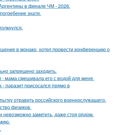
Аргентины в финале ЧМ - 2026.
погребение знати.
толкнулся.
ушение в монако, хотел провести конференцию о
льно запрещено заходить.
м - мама смешивала его с водой для меня.
к - паразит присосался прямо в
опытку отравить российского военнослужащего.
ство физиков.
ти невозможно заметить, даже стоя рядом.
мию.
.