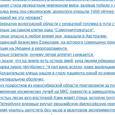
ания стала двукратным чемпионом мира, вырвав победу у 
одка века под смоленском: археологи открыли 1000-летнее 
 какой же это человек?
бернатор вологодской области с нехваткой топлива в пути с
еные заставили клетки рака "Самоуничтожаться".
лнце опасно в любое время дня, доказали в Австралии.
раинский бизнесмен Ермолаев, на которого совершено пок
пции на Украине в европарламенте.
еные ответили, почему летом аппетит снижается.
 знали, что на земле есть остров змей, куда людям официа
дреа пирло (футболист: "я пил вино всегда, даже маленьки
Архангельске клеща нашли в глазу пациента одной из клини
нктивальную оболочку.
ух подростков из новосибирской области приговорили за п
мерение космических лучей на МКС повергло в замешатель
густых лесах юго-восточной Азии живёт птица, которую поч
Петербурге впервые вручат евразийскую философскую пре
емя удалось запустить без часов в квантовом эксперименте