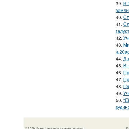
39.
В 
земли
40.
Ст
41.
Сл
галус
42.
Уч
43.
Ми
\u20a
44.
Да
45.
Вс
46.
Пр
47.
Пр
48.
Ге
49.
Уч
50.
"Е
зудин
© 2026 Наука для всех простыми словами
К