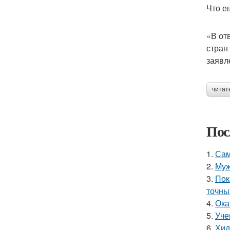
Что е
«В от
стран
заявл
читат
Пос
1.
Сам
2.
Mуж
3.
Пок
точны
4.
Ока
5.
Уче
6.
Хид