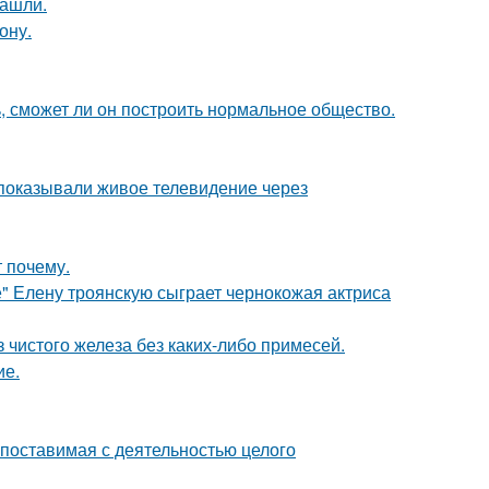
нашли.
ону.
, сможет ли он построить нормальное общество.
 показывали живое телевидение через
 почему.
" Елену троянскую сыграет чернокожая актриса
 чистого железа без каких-либо примесей.
ие.
опоставимая с деятельностью целого