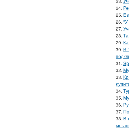
23.
Уч
24.
Ре
25.
Ев
26.
"У
27.
Уч
28.
Та
29.
Ка
30.
В 
подкл
31.
Sp
32.
Му
33.
Кр
лупит
34.
Ту
35.
Му
36.
Ру
37.
По
38.
Вн
мегап