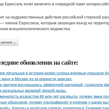
ще Брюссель хочет включить в очередной пакет антироссийс
вет на недружественные действия российской стороной рас
 — членов Евросоюза, которым запрещен въезд на территор
ении внешнеполитического ведомства.
ь дальше →
ледние обновления на сайте:
ое детальное в истории видео солнца впервые показало б
 жену в Москве из-за ревности зарезал.
а зрители восхищались эффектной картинкой, создатели ф
х визуальных моделей чёрной дыры.
менелость возрастом 80 млн лет раскрыла, почему змеи по
ные объяснили, почему ультрафиолет и курение у одних вызы
жабы, бороды и арабскую одежду запретили в Таджикистан