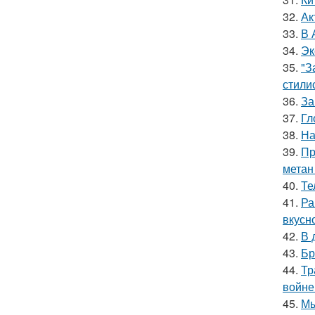
32.
Ак
33.
В 
34.
Эк
35.
"З
стили
36.
За
37.
Гл
38.
На
39.
Пр
метан
40.
Те
41.
Ра
вкусно
42.
В 
43.
Бр
44.
Тр
войне
45.
Мы