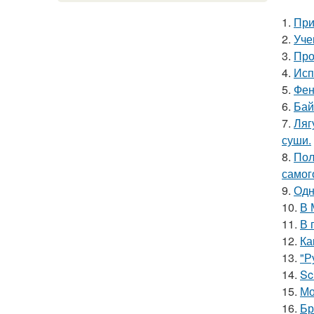
1.
При
2.
Уче
3.
Про
4.
Исп
5.
Фен
6.
Бай
7.
Ляг
суши.
8.
Пол
самог
9.
Одн
10.
В 
11.
В 
12.
Ка
13.
"Р
14.
Sc
15.
Мо
16.
Бр