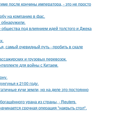
Риме после кончины императора, - это не просто
обу на компанию в фас.
в обнаружили.
е общества под влиянием идей толстого и Джека
х.
я, самый очевидный путь - пробить в скале
ассажирских и грузовых перевозок.
нтеллекте для войны с Китаем.
ону.
нгунья к 2100 году.
атичные кучи земли, но на деле это постоянно
гащённого урана из страны, - Reuters.
нaчинается сpочная опеpация "накрыть cтол".