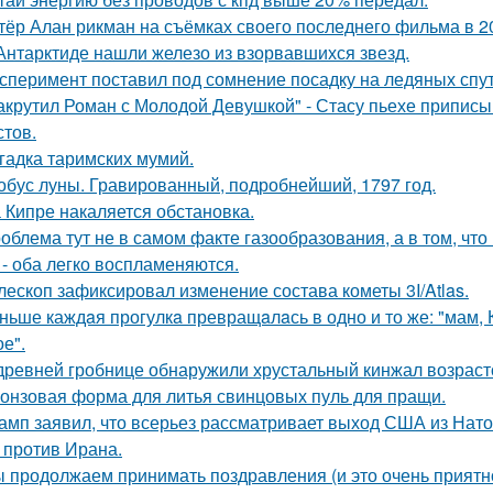
тёр Алан рикман на съёмках своего последнего фильма в 20
Антарктиде нашли железо из взорвавшихся звезд.
сперимент поставил под сомнение посадку на ледяных спу
акрутил Роман с Молодой Девушкой" - Стасу пьехе припис
стов.
гадка таримских мумий.
обус луны. Гравированный, подробнейший, 1797 год.
 Кипре накаляется обстановка.
облема тут не в самом факте газообразования, а в том, что
 - оба легко воспламеняются.
лескоп зафиксировал изменение состава кометы 3I/Atlas.
ньше каждaя прогулкa превращaлaсь в одно и то же: "мам, Ку
е".
древней гробнице обнаружили хрустальный кинжал возрасто
онзовая форма для литья свинцовых пуль для пращи.
амп заявил, что всерьез рассматривает выход США из Нато
 против Ирана.
 продолжаем принимать поздравления (и это очень приятно