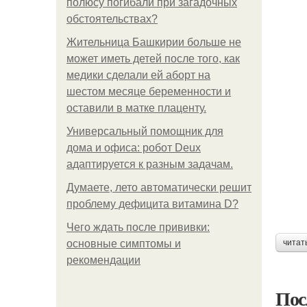
полюсу погибали при загадочных
обстоятельствах?
Жительница Башкирии больше не
может иметь детей после того, как
медики сделали ей аборт на
шестом месяце беременности и
оставили в матке плаценту.
Универсальный помощник для
дома и офиса: робот Deux
адаптируется к разным задачам.
Думаете, лето автоматически решит
проблему дефицита витамина D?
Чего ждать после прививки:
основные симптомы и
читат
рекомендации
Пос