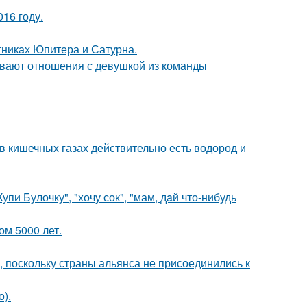
16 году.
тниках Юпитера и Сатурна.
ывают отношения с девушкой из команды
 в кишечных газах действительно есть водород и
пи Булочку", "xочу сок", "мам, дaй что-нибудь
м 5000 лет.
, поскольку страны альянса не присоединились к
).