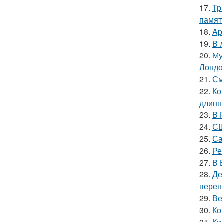
17.
Тр
памят
18.
Ap
19.
В 
20.
Му
Лондо
21.
См
22.
Ко
длинн
23.
В 
24.
СШ
25.
Са
26.
Ре
27.
В 
28.
Де
перен
29.
Ве
30.
Ко
31.
Ки