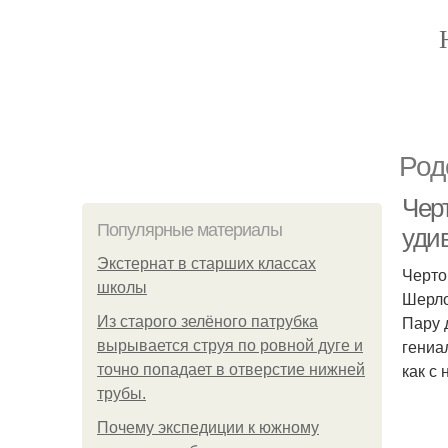
Род
Черт
Популярные материалы
уди
Экстернат в старших классах
Черто
школы
Шерло
Пару 
Из старого зелёного патрубка
гениа
вырывается струя по ровной дуге и
как с
точно попадает в отверстие нижней
трубы.
Почему экспедиции к южному