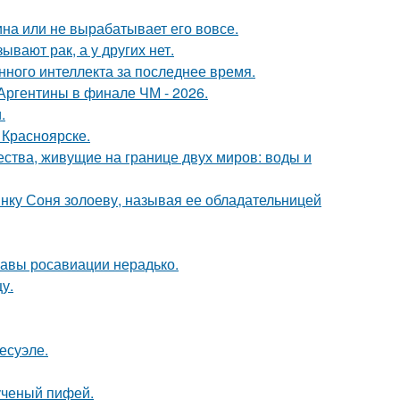
а или не вырабатывает его вовсе.
вают рак, а у других нет.
нного интеллекта за последнее время.
Аргентины в финале ЧМ - 2026.
.
 Красноярске.
ества, живущие на границе двух миров: воды и
нку Соня золоеву, называя ее обладательницей
лавы росавиации нерадько.
у.
есуэле.
ученый пифей.