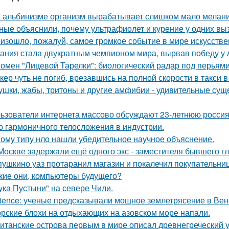
 альбинизме организм вырабатывает слишком мало меланин
ные объяснили, почему ультрафиолет и курение у одних вызы
изошло, пожалуй, самое громкое событие в мире искусстве
ания стала двукратным чемпионом мира, вырвав победу у 
омен "Лицевой Тарелки": биологический радар под перьями
кер чуть не погиб, врезавшись на полной скорости в такси в
ушки, жабы, тритоны и другие амфибии - удивительные сущ
ьзователи интернета массово обсуждают 23-летнюю россия
о гармоничного телосложения в индустрии.
ому типу нло нашли убедительное научное объяснение.
Москве задержали ещё одного экс - заместителя бывшего г
пушкино уаз протаранил магазин и покалечил покупательниц
кие они, компьютеры будущего?
ука Пустыни" на севере Чили.
ience: ученые предсказывали мощное землетрясение в Вен
рские блохи на отдыхающих на азовском море напали.
итанские острова первым в мире описал древнегреческий 