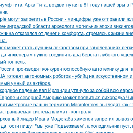
иумф тита. Арка Тита, воздвигнутая в 81 году нашей эры в 
ник.
ple могут запретить в России - минцифры уже отправили жл
ленинградской области археологи могильник эпохи викинго
жчина отказался от денег и комфорта, стремясь к жизни вн
на.
ех может стать лучшим лекарством при заболеваниях легки
гда инженерам нужно соединить два берега глубокого ущель
ый тоннель.
России производят конкурентоспособную автотехнику для п
А готовят автономных роботов - убийц на искусственном и
мый умный из актёров.
кордное падение ввп Ирландии утянуло за собой всю евроз
Европе и северной Америке может появиться лихорадка Чику
вятиметровые башни термитов Macrotermes выглядят как ст
астраиваемая система климат - контроля.
рховный лидер Ирана Моджтаба хаменеи запретил вывоз обо
гда гости пишут "мы уже Пoдъeзжаем", а холодильник пуст, 
тай энергию без проводов с кпд выше 20% передал.