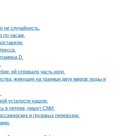
о не случайность.
о по часам.
поставили.
тресса.
итамина D.
.
бре: ей оторвало часть ноги.
ества, живущие на границе двух миров: воды и
.
ой усталости нашли.
сь в питере, пишут СМИ.
ассажирских и грузовых перевозок.
мию.