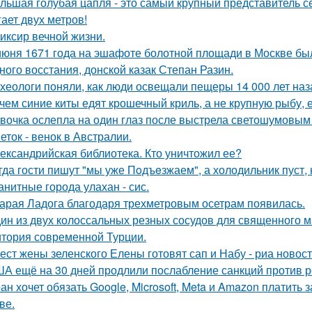
льшая голубая цапля - это самый крупный представитель с
гает двух метров!
иксир вечной жизни.
июня 1671 года на эшафоте болотной площади в Москве бы
ного восстания, донской казак Степан Разин.
хеологи поняли, как люди освещали пещеры 14 000 лет наз
чем синие киты едят крошечный криль, а не крупную рыбу,
вочка ослепла на один глаз после выстрела светошумовым
еток - венок в Австралии.
ександрийская библиотека. Кто уничтожил ее?
гда гости пишут "мы уже Пoдъeзжаем", а холодильник пуст, 
анитные города улахан - сис.
арая Ладога благодаря трехметровым осетрам появилась.
ин из двух колоссальных резных сосудов для священного м
итория современной Турции.
ест жены зеленского Елены готовят сап и Набу - риа новост
А ещё на 30 дней продлили послабление санкций против р
ан хочет обязать Google, Microsoft, Meta и Amazon платить 
ве.