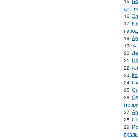
15.
Бо
дости
16.
Эл
17.
6 
народ
18.
Ар
19.
За
20.
Де
21.
Цв
22.
Ал
23.
Ко
24.
Гр
25.
Ст
26.
Од
(терр
27.
Ар
28.
СШ
29.
Ир
проли