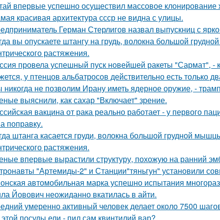
тай впервые успешно осуществил массовое клонирование 
мая красивая архитектура ссср не видна с улицы.
едприниматель Герман Стерлигов назвал выпускниц с яркой
гда вы опускаете штангу на грудь, волокна большой грудн
нтрического растяжения.
ссия провела успешный пуск новейшей ракеты "Сармат", -
жется, у птенцов альбатросов действительно есть только д
 никогда не позволим Ирану иметь ядерное оружие, - трамп
еные выяснили, как сахар "Включает" зрение.
ссийская вакцина от рака реально работает - у первого па
на поправку.
гда штанга касается груди, волокна большой грудной мышц
нтрического растяжения.
еные впервые вырастили структуру, похожую на ранний эмб
тронавты "Артемиды-2" и Станции"тяньгун" установили сов
онская автомобильная марка успешно испытания многоразо
ла Йовович неожиданно вкатилась в айти.
едний умеренно активный человек делает около 7500 шагов
 этой посуды ели - пил сам квинтилий вар?