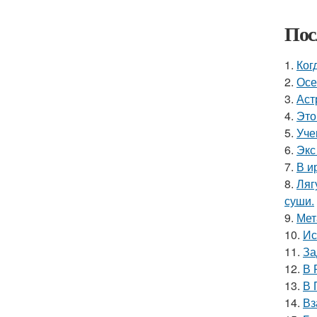
Пос
1.
Ког
2.
Осе
3.
Аст
4.
Это
5.
Уче
6.
Экс
7.
В и
8.
Ляг
суши.
9.
Мет
10.
Ис
11.
За
12.
В 
13.
В 
14.
Вз