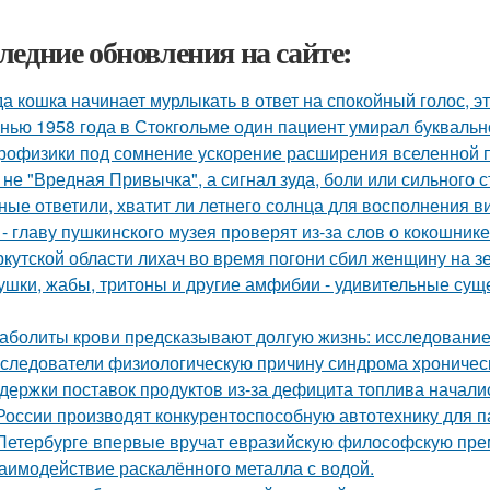
ледние обновления на сайте:
да кошка начинает мурлыкать в ответ на спокойный голос, эт
нью 1958 года в Стокгольме один пациент умирал буквальн
рофизики под сомнение ускорение расширения вселенной 
 не "Вредная Привычка", а сигнал зуда, боли или сильного с
ные ответили, хватит ли летнего солнца для восполнения в
 - главу пушкинского музея проверят из-за слов о кокошнике
ркутской области лихач во время погони сбил женщину на зе
ушки, жабы, тритоны и другие амфибии - удивительные сущ
аболиты крови предсказывают долгую жизнь: исследование
следователи физиологическую причину синдрома хроническ
держки поставок продуктов из-за дефицита топлива начали
России производят конкурентоспособную автотехнику для п
Петербурге впервые вручат евразийскую философскую пре
аимодействие раскалённого металла с водой.