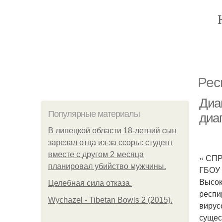
Рес
Диа
Популярные материалы
диа
В липецкой области 18-летний сын
зарезал отца из-за ссоры: студент
вместе с другом 2 месяца
« СП
планировал убийство мужчины.
ГБОУ 
Высок
Целебная сила отказа.
респи
Wychazel - Tibetan Bowls 2 (2015).
вирус
сущес