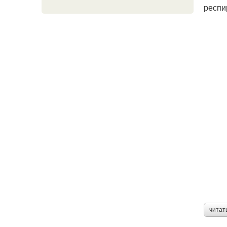
респи
читат