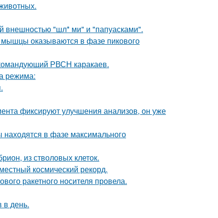
животных.
 внешностью "шл* ми" и "папуасками".
ой мышцы оказываются в фазе пикового
 командующий РВСН каракаев.
ва режима:
.
циента фиксируют улучшения анализов, он уже
ы находятся в фазе максимального
рион, из стволовых клеток.
местный космический рекорд.
вого ракетного носителя провела.
 в день.