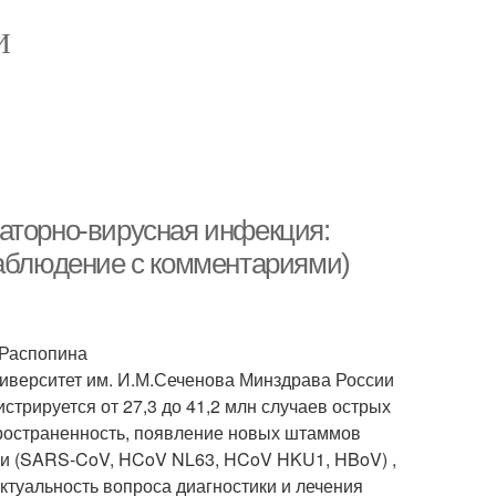
И
аторно-вирусная инфекция:
наблюдение с комментариями)
Распопина
верситет им. И.М.Сеченова Минздрава России
трируется от 27,3 до 41,2 млн случаев острых
ространенность, появление новых штаммов
ми (SARS-CoV, HCoV NL63, HCoV HKU1, HBoV) ,
туальность вопроса диагностики и лечения