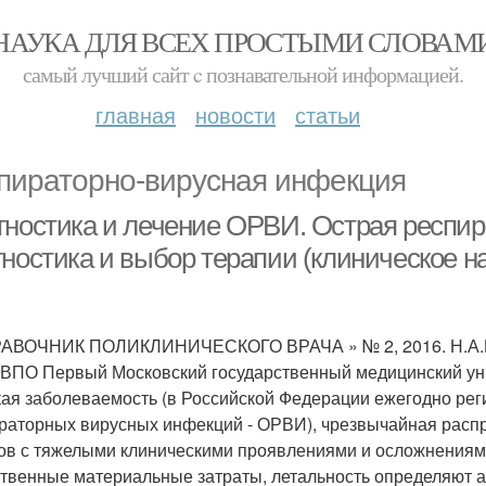
НАУКА ДЛЯ ВСЕХ ПРОСТЫМИ СЛОВАМ
самый лучший сайт c познавательной информацией.
главная
новости
статьи
пираторно-вирусная инфекция
гностика и лечение ОРВИ. Оcтрая респир
гностика и выбор терапии (клиническое 
РАВОЧНИК ПОЛИКЛИНИЧЕСКОГО ВРАЧА » № 2, 2016. Н.А.
ВПО Первый Московский государственный медицинский уни
ая заболеваемость (в Российской Федерации ежегодно регис
раторных вирусных инфекций - ОРВИ), чрезвычайная расп
ов с тяжелыми клиническими проявлениями и осложнения
твенные материальные затраты, летальность определяют ак