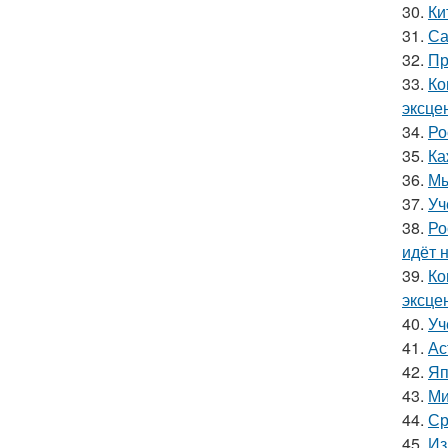
30.
Ки
31.
Са
32.
Пр
33.
Ко
эксце
34.
Ро
35.
Ка
36.
Мы
37.
Уч
38.
Ро
идёт 
39.
Ко
эксце
40.
Уч
41.
Ас
42.
Яп
43.
Ми
44.
Ср
45.
Из