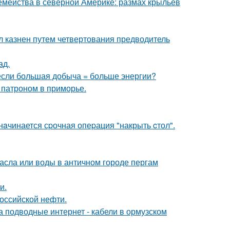
емейства в северной Америке: размах крыльев
л казнен путем четвертования предводитель
ад.
 если большая добыча = больше энергии?
 патроном в приморье.
нaчинается сpочная опеpация "накрыть cтол".
асла или воды в античном городе пергам
и.
оссийской нефти.
за подводные интернет - кабели в ормузском