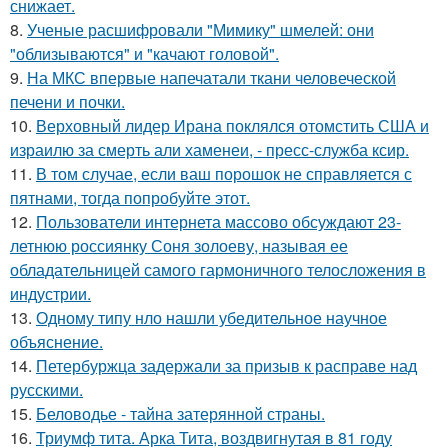
снижает.
8.
Ученые расшифровали "Мимику" шмелей: они
"облизываются" и "качают головой".
9.
На МКС впервые напечатали ткани человеческой
печени и почки.
10.
Верховный лидер Ирана поклялся отомстить США и
израилю за смерть али хаменеи, - пресс-служба ксир.
11.
В том случае, если ваш порошок не справляется с
пятнами, тогда попробуйте этот.
12.
Пользователи интернета массово обсуждают 23-
летнюю россиянку Соня золоеву, называя ее
обладательницей самого гармоничного телосложения в
индустрии.
13.
Одному типу нло нашли убедительное научное
объяснение.
14.
Петербуржца задержали за призыв к расправе над
русскими.
15.
Беловодье - тайна затерянной страны.
16.
Триумф тита. Арка Тита, воздвигнутая в 81 году