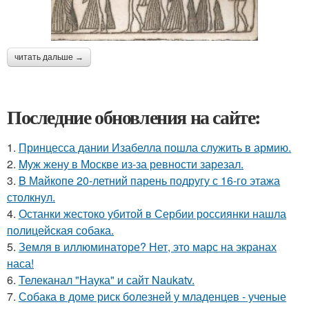
читать дальше →
Последние обновления на сайте:
1.
Принцесса дании Изабелла пошла служить в армию.
2.
Mуж жену в Москве из-за ревности зарезал.
3.
B Мaйкопе 20-летний парень подругу с 16-го этажа
столкнул.
4.
Останки жестоко убитой в Сербии россиянки нашла
полицейская собака.
5.
Земля в иллюминаторе? Нет, это марс на экранах
наса!
6.
Телеканал "Наука" и сайт Naukatv.
7.
Собака в доме риск болезней у младенцев - ученые