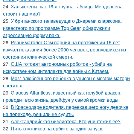
24.
Халькогены: как 16-я группа таблицы Менделеева
строит наш мир?
25.
У британского телеведущего Джереми кларксона,
известного по программе Top Gear, обнаружили
агрессивную форму рака.
26.
Реаниматолог Сэм парния на протяжении 15 лет
изучал показания более 2000 человек, вернувшихся из
состояния клинической смерти.
27.
США готовят автономных роботов - убийц на
искусственном интеллекте для войны с Китаем.
28.
Мозг влюблённого ребёнка в унисон с мозгом матери
светится.
29.
Glaucus Atlanticus, известный как голубой дракон,
проводит всю жизнь, дрейфуя у самой кромки воды.
30.
В Краснодаре водителя, переехавшего ногу девочке
на переходе, решили не судить.
31.
Александрийская библиотека. Кто уничтожил ее?
32.
Пять спутников на орбите за один запуск.