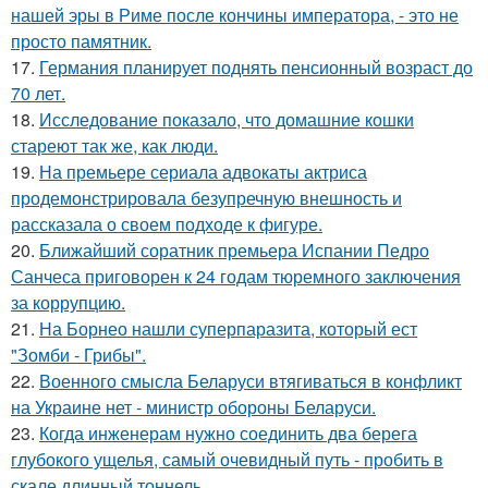
нашей эры в Риме после кончины императора, - это не
просто памятник.
17.
Германия планирует поднять пенсионный возраст до
70 лет.
18.
Исследование показало, что домашние кошки
стареют так же, как люди.
19.
На премьере сериала адвокаты актриса
продемонстрировала безупречную внешность и
рассказала о своем подходе к фигуре.
20.
Ближайший соратник премьера Испании Педро
Санчеса приговорен к 24 годам тюремного заключения
за коррупцию.
21.
На Борнео нашли суперпаразита, который ест
"Зомби - Грибы".
22.
Военного смысла Беларуси втягиваться в конфликт
на Украине нет - министр обороны Беларуси.
23.
Когда инженерам нужно соединить два берега
глубокого ущелья, самый очевидный путь - пробить в
скале длинный тоннель.