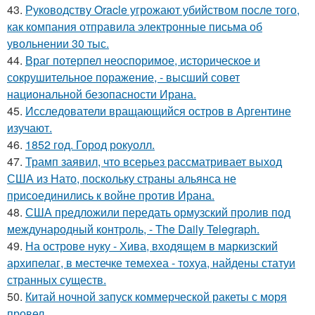
43.
Руководству Oracle угрожают убийством после того,
как компания отправила электронные письма об
увольнении 30 тыс.
44.
Враг потерпел неоспоримое, историческое и
сокрушительное поражение, - высший совет
национальной безопасности Ирана.
45.
Исследователи вращающийся остров в Аргентине
изучают.
46.
1852 год. Город рокуолл.
47.
Трамп заявил, что всерьез рассматривает выход
США из Нато, поскольку страны альянса не
присоединились к войне против Ирана.
48.
США предложили передать ормузский пролив под
международный контроль, - The Daily Telegraph.
49.
На острове нуку - Хива, входящем в маркизский
архипелаг, в местечке темехеа - тохуа, найдены статуи
странных существ.
50.
Китай ночной запуск коммерческой ракеты с моря
провел.