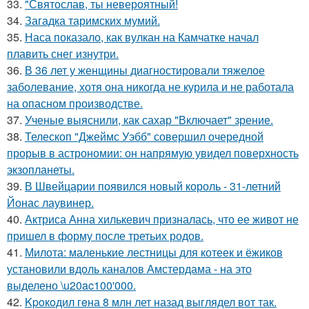
33.
"Святослав, ты невероятный!
34.
Загадка таримских мумий.
35.
Наса показало, как вулкан на Камчатке начал
плавить снег изнутри.
36.
В 36 лет у женщины диагностировали тяжелое
заболевание, хотя она никогда не курила и не работала
на опасном производстве.
37.
Ученые выяснили, как сахар "Включает" зрение.
38.
Телескоп "Джеймс Уэбб" совершил очередной
прорыв в астрономии: он напрямую увидел поверхность
экзопланеты.
39.
В Швейцарии появился новый король - 31-летний
Йонас лаувинер.
40.
Актриса Анна хилькевич призналась, что ее живот не
пришел в форму после третьих родов.
41.
Милота: маленькие лестницы для котеек и ёжиков
установили вдоль каналов Амстердама - на это
выделено \u20ac100'000.
42.
Kpoкoдил гeна 8 млн лет назад выглядел вот так.