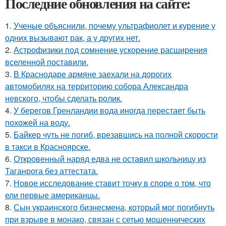
Последние обновления на сайте:
1.
Ученые объяснили, почему ультрафиолет и курение у
одних вызывают рак, а у других нет.
2.
Астрофизики под сомнение ускорение расширения
вселенной поставили.
3.
В Краснодаре армяне заехали на дорогих
автомобилях на территорию собора Александра
невского, чтобы сделать ролик.
4.
У берегов Гренландии вода иногда перестает быть
похожей на воду.
5.
Байкер чуть не погиб, врезавшись на полной скорости
в такси в Красноярске.
6.
Откровенный наряд едва не оставил школьницу из
Таганрога без аттестата.
7.
Новое исследование ставит точку в споре о том, что
ели первые американцы.
8.
Сын украинского бизнесмена, который мог погибнуть
при взрыве в монако, связан с сетью мошеннических