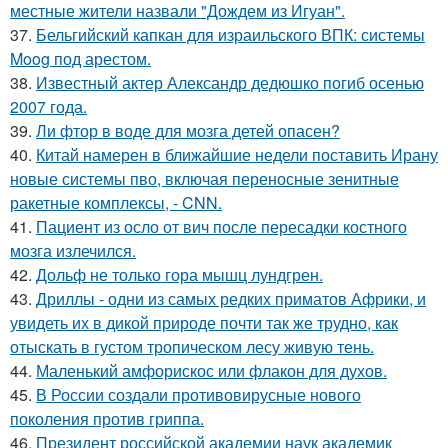
местные жители назвали "Дождем из Игуан".
37.
Бельгийский капкан для израильского ВПК: системы
Moog под арестом.
38.
Известный актер Александр дедюшко погиб осенью
2007 года.
39.
Ли фтор в воде для мозга детей опасен?
40.
Китай намерен в ближайшие недели поставить Ирану
новые системы пво, включая переносные зенитные
ракетные комплексы, - CNN.
41.
Пациент из осло от вич после пересадки костного
мозга излечился.
42.
Дольф не только гора мышц лундгрен.
43.
Дриллы - одни из самых редких приматов Африки, и
увидеть их в дикой природе почти так же трудно, как
отыскать в густом тропическом лесу живую тень.
44.
Маленький амфорискос или флакон для духов.
45.
В России создали противовирусные нового
поколения против гриппа.
46.
Президент российской академии наук академик