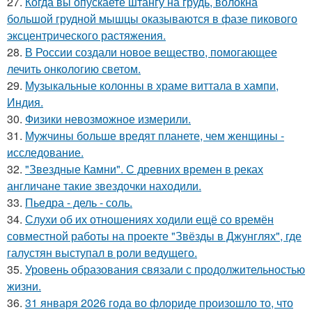
27.
Когда вы опускаете штангу на грудь, волокна
большой грудной мышцы оказываются в фазе пикового
эксцентрического растяжения.
28.
В России создали новое вещество, помогающее
лечить онкологию светом.
29.
Музыкальные колонны в храме виттала в хампи,
Индия.
30.
Физики невозможное измерили.
31.
Мужчины больше вредят планете, чем женщины -
исследование.
32.
"Звездные Камни". С древних времен в реках
англичане такие звездочки находили.
33.
Пьедра - дель - соль.
34.
Слухи об их отношениях ходили ещё со времён
совместной работы на проекте "Звёзды в Джунглях", где
галустян выступал в роли ведущего.
35.
Уровень образования связали с продолжительностью
жизни.
36.
31 января 2026 года во флориде произошло то, что