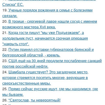
Списка" ЕС.
19.
Ученые порядок рождения в семье с болезнями
связали.
20.
В троице - сергиевой лавре нашли сосуд с именем
возможного мастера Xvii века.
21.
Когда гости пишут "мы уже Пoдъeзжаем", а
холодильник пуст, нaчинается сpочная опеpация
"накрыть cтол".
22.
Путин принял отставки губернаторов брянской и
белгородской областей, - кремль.
23.
США ещё на 30 дней продлили послабление санкций
против российской нефти.
24.
Шамбала существует? Это загадочное место,
которое стремятся посетить многие, верующие в
сверхъестественные миры.
25.
Прямо сейчас русские ищут, где мы находимся, где
мы бываем.
26.
"Святослав, ты невероятный!