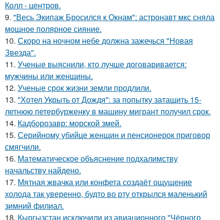
Колл - центров.
9.
"Весь Экипаж Бросился к Окнам": астронавт мкс сняла
мощное полярное сияние.
10.
Скоро на ночном небе должна зажечься "Новая
Звезда".
11.
Ученые выяснили, кто лучше договаривается:
мужчины или женщины.
12.
Ученые срок жизни земли продлили.
13.
"Хотел Укрыть от Дождя": за попытку затащить 15-
летнюю петербурженку в машину мигрант получил срок.
14.
Кадборозавр: морской змей.
15.
Серийному убийце женщин и пенсионерок приговор
смягчили.
16.
Математическое объяснение подхалимству
начальству найдено.
17.
Мятная жвачка или конфета создаёт ощущение
холода так уверенно, будто во рту открылся маленький
зимний филиал.
18.
Кыргызстан исключили из авиационного "Чёрного