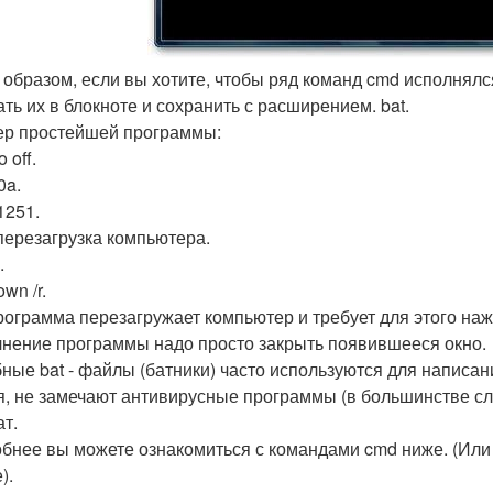
 образом, если вы хотите, чтобы ряд команд cmd исполнял
ать их в блокноте и сохранить с расширением. bat.
р простейшей программы:
 off.
0a.
1251.
перезагрузка компьютера.
.
wn /r.
рограмма перезагружает компьютер и требует для этого на
нение программы надо просто закрыть появившееся окно.
ные bat - файлы (батники) часто используются для написан
я, не замечают антивирусные программы (в большинстве слу
т.
бнее вы можете ознакомиться с командами cmd ниже. (Или
).