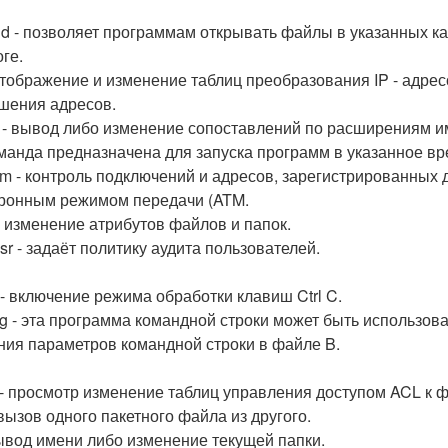
d - позволяет программам открывать файлы в указанных кат
ге.
 отображение и изменение таблиц преобразования IP - адре
шения адресов.
 - вывод либо изменение сопоставлений по расширениям и
команда предназначена для запуска программ в указанное вр
m - контроль подключений и адресов, зарегистрированных 
ронным режимом передачи (ATM.
 - изменение атрибутов файлов и папок.
sr - задаёт политику аудита пользователей.
 - включение режима обработки клавиш Ctrl C.
fg - эта программа командной строки может быть использов
ния параметров командной строки в файле B.
 - просмотр изменение таблиц управления доступом ACL к 
 вызов одного пакетного файла из другого.
вывод имени либо изменение текущей папки.