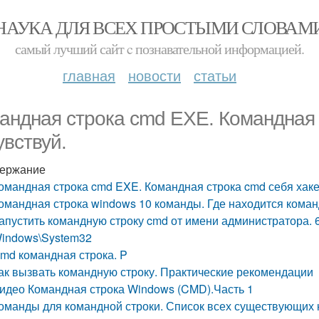
НАУКА ДЛЯ ВСЕХ ПРОСТЫМИ СЛОВАМ
самый лучший сайт c познавательной информацией.
главная
новости
статьи
андная строка cmd EXE. Командная 
увствуй.
ержание
омандная строка cmd EXE. Командная строка cmd себя хаке
омандная строка windows 10 команды. Где находится коман
апустить командную строку cmd от имени администратора. 6
indows\System32
md командная строка. P
ак вызвать командную строку. Практические рекомендации
идео Командная строка Windows (CMD).Часть 1
оманды для командной строки. Список всех существующих 