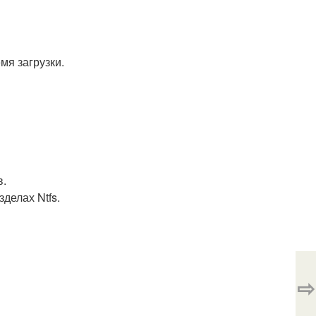
мя загрузки.
в.
делах Ntfs.
⇨