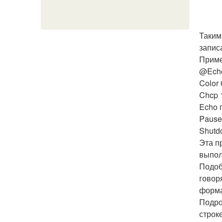
Таким
запис
Приме
@Echo
Color 
Chcp 
Echo 
Pause
Shutdo
Эта п
выпол
Подоб
говор
форма
Подро
строке