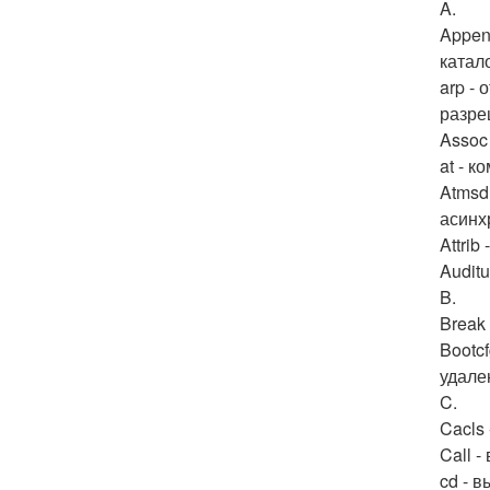
A.
Appen
катало
arp -
разре
Assoc
at - 
Atmsd
асинх
Attrib
Auditu
B.
Break
Bootc
удале
C.
Cacls
Call -
cd - 