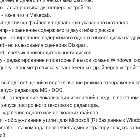
n - альтернатива диспетчера устройств.
 - тоже что и Makecab.
 вывод списка файлов и подпапок из указанного каталога.
omp - сравнение содержимого двух гибких дисков.
opy - копирование содержимого одного гибкого диска на дру
rt - использования сценария Diskpart.
rf - счетчик производительности дисков.
y - редактирование и повторный вызов команд Windows; со
rquery - просмотр списка установленных драйверов устройст
- вывод сообщений и переключение режима отображения ко
 запуск редактора MS - DOS.
cal - завершение локализации изменений среды в пакетном
- запуск построчного текстового редактора.
 - удаление одного или нескольких файлов.
tl - обслуживание утилит для Microsoft (R) баз данных Wind
create - эта команда позволяет администратору создать за
ий.