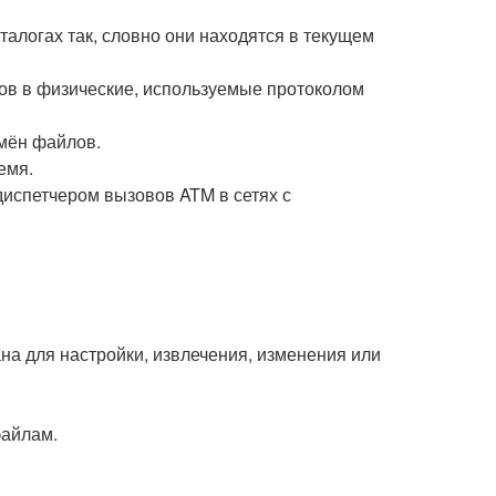
алогах так, словно они находятся в текущем
сов в физические, используемые протоколом
мён файлов.
емя.
диспетчером вызовов ATM в сетях с
ана для настройки, извлечения, изменения или
файлам.