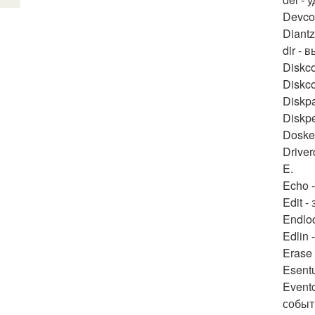
Devco
Diantz
dir -
Diskc
Diskc
Diskpa
Diskpe
Doske
Drive
E.
Echo 
Edit -
Endlo
Edlin 
Erase
Esentu
Event
событ