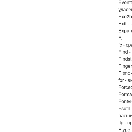
Event
удале
Exe2b
Exit 
Expan
F.
fc - 
Find 
Findst
Finge
Fltmc
for -
Force
Forma
Fontv
Fsuti
расши
ftp -
Ftype