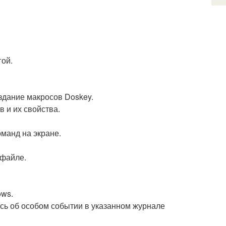
гой.
здание макросов Doskey.
в и их свойства.
манд на экране.
 файле.
ows.
пись об особом событии в указанном журнале