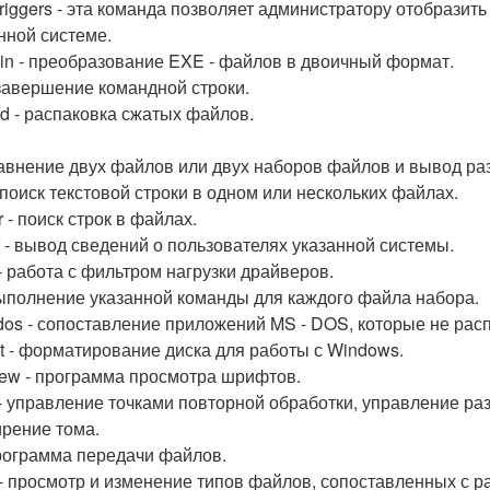
triggers - эта команда позволяет администратору отобразит
нной системе.
in - преобразование EXE - файлов в двоичный формат.
- завершение командной строки.
d - распаковка сжатых файлов.
сравнение двух файлов или двух наборов файлов и вывод ра
- поиск текстовой строки в одном или нескольких файлах.
r - поиск строк в файлах.
r - вывод сведений о пользователях указанной системы.
 - работа с фильтром нагрузки драйверов.
 выполнение указанной команды для каждого файла набора.
dos - сопоставление приложений MS - DOS, которые не расп
t - форматирование диска для работы с Windows.
iew - программа просмотра шрифтов.
l - управление точками повторной обработки, управление 
рение тома.
 программа передачи файлов.
 - просмотр и изменение типов файлов, сопоставленных с 