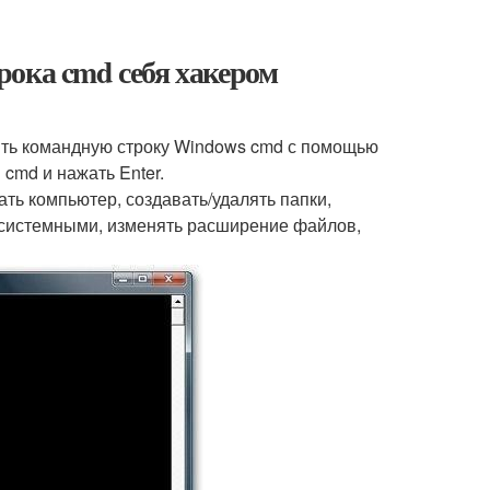
рока cmd себя хакером
ить командную строку Windows cmd с помощью
cmd и нажать Enter.
ть компьютер, создавать/удалять папки,
 системными, изменять расширение файлов,