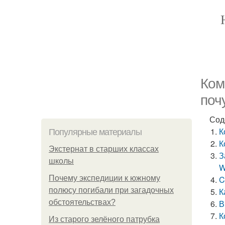
Ком
поч
Сод
К
Популярные материалы
К
Экстернат в старших классах
З
школы
W
Почему экспедиции к южному
C
полюсу погибали при загадочных
К
обстоятельствах?
В
К
Из старого зелёного патрубка