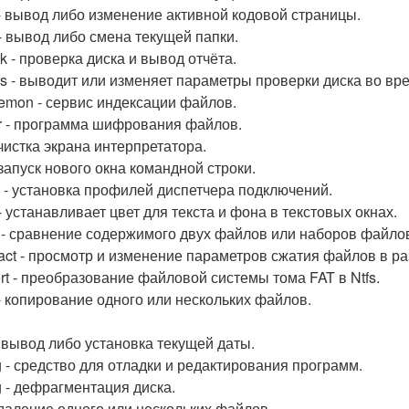
- вывод либо изменение активной кодовой страницы.
 - вывод либо смена текущей папки.
k - проверка диска и вывод отчёта.
fs - выводит или изменяет параметры проверки диска во вре
emon - сервис индексации файлов.
r - программа шифрования файлов.
очистка экрана интерпретатора.
 запуск нового окна командной строки.
 - установка профилей диспетчера подключений.
- устанавливает цвет для текста и фона в текстовых окнах.
- сравнение содержимого двух файлов или наборов файло
ct - просмотр и изменение параметров сжатия файлов в раз
rt - преобразование файловой системы тома FAT в Ntfs.
- копирование одного или нескольких файлов.
- вывод либо установка текущей даты.
 - средство для отладки и редактирования программ.
g - дефрагментация диска.
 удаление одного или нескольких файлов.