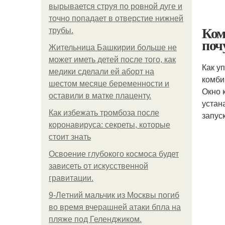
вырывается струя по ровной дуге и
точно попадает в отверстие нижней
Ком
трубы.
поч
Жительница Башкирии больше не
может иметь детей после того, как
Как у
медики сделали ей аборт на
комби
шестом месяце беременности и
Окно 
оставили в матке плаценту.
устан
Как избежать тромбоза после
запус
коронавируса: секреты, которые
стоит знать
Освоение глубокого космоса будет
зависеть от искусственной
гравитации.
9-Лeтний мaльчик из Москвы погиб
во время вчерашней атаки бпла на
пляже под Геленджиком.