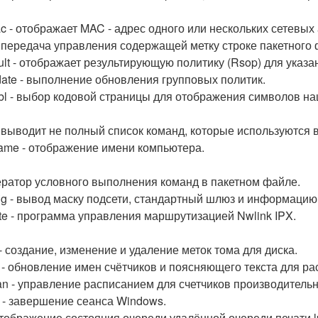
c - отображает MAC - адрес одного или нескольких сетевых
- передача управления содержащей метку строке пакетного 
ult - отображает результирующую политику (Rsop) для указа
ate - выполнение обновления групповых политик.
abl - выбор кодовой страницы для отображения символов 
- выводит не полный список команд, которые используются 
ame - отображение имени компьютера.
оператор условного выполнения команд в пакетном файле.
fig - вывод маску подсети, стандартный шлюз и информацию
ute - программа управления маршрутизацией Nwlink IPX.
 - создание, изменение и удаление меток тома для диска.
r - обновление имен счётчиков и поясняющего текста для ра
n - управление расписанием для счетчиков производительн
f - завершение сеанса Windows.
 отображение состояния очереди удалённой очереди печати l