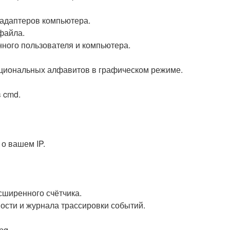
 адаптеров компьютера.
файла.
нного пользователя и компьютера.
национальных алфавитов в графическом режиме.
в cmd.
 о вашем IP.
сширенного счётчика.
ости и журнала трассировки событий.
pq.