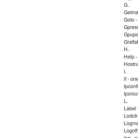
G.
Getma
Goto 
Gpres
Gpupd
Graft
H.
Help 
Hostn
I.
if - 
Ipcon
Ipxro
L.
Label
Lodct
Logma
Logof
lpq -