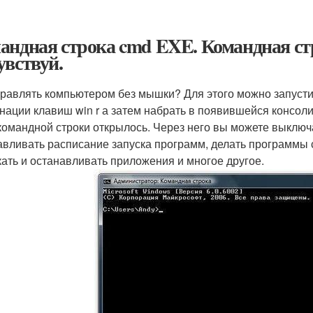
андная строка cmd EXE. Командная ст
увствуй.
правлять компьютером без мышки? Для этого можно запуст
нации клавиш win r а затем набрать в появившейся консоли 
командной строки открылось. Через него вы можете выключа
авливать расписание запуска программ, делать программы
кать и останавливать приложения и многое другое.